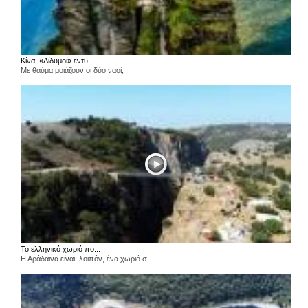
Κίνα: «Δίδυμοι» εντυ...
Με θαύμα μοιάζουν οι δύο ναοί,
Το ελληνικό χωριό πο...
Η Αράδαινα είναι, λοιπόν, ένα χωριό σ