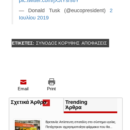
pic.twitter.com/jXJtYsrs6Y
— Donald Tusk (@eucopresident)
2
Ιουλίου 2019
ΕΤΙΚΈΤΕΣ:
ΣΎΝΟΔΟΣ ΚΟΡΥΦΉΣ
ΑΠΟΦΑΣΕΙΣ
Email
Print
Σχετικά Άρθρα
(ενεργή
Trending
καρτέλα)
Άρθρα
Βρετανία: Απίστευτη σπατάλη στο σύστημα υγείας.
Πετάχτηκαν αχρησιμοποίητα φάρμακα που θα...