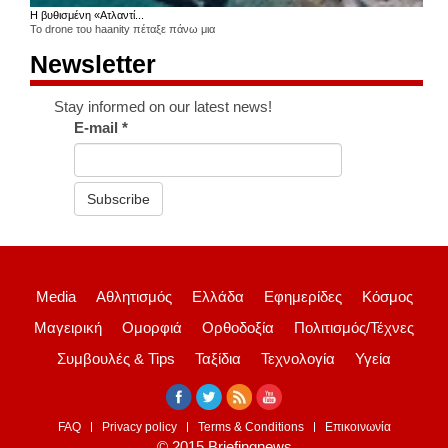
Η βυθισμένη «Ατλαντί...
Το drone του haanity πέταξε πάνω μια
Newsletter
Stay informed on our latest news!
E-mail
*
Subscribe
Media
Αθλητισμός
Ελλάδα
Εφημερίδες
Κόσμος
Μαγειρική
Ομορφιά
Ορθοδοξία
Πολιτισμός/Τέχνες
Συμβουλές & Tips
Ταξίδια
Τεχνολογία
Υγεία
FAQ
Privacy policy
Terms & Conditions
Επικοινωνία
© 2015 Briefingnews