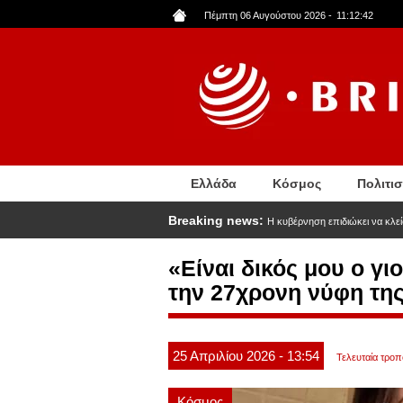
Παράκαμψη
Πέμπτη 06 Αυγούστου 2026
-
11:12:44
προς
το
κυρίως
περιεχόμενο
Ελλάδα
Κόσμος
Πολιτι
Breaking news:
Η κυβέρνηση επιδιώκει να κλείσ
«Είναι δικός μου ο γ
την 27χρονη νύφη της
25
Απριλίου
2026
- 13:54
Τελευταία τροπ
Κόσμος