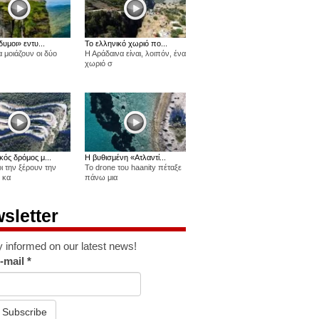
δυμοι» εντυ...
Το ελληνικό χωριό πο...
 μοιάζουν οι δύο
Η Αράδαινα είναι, λοιπόν, ένα
χωριό σ
κός δρόμος μ...
Η βυθισμένη «Ατλαντί...
οι την ξέρουν την
Το drone του haanity πέταξε
 κα
πάνω μια
sletter
y informed on our latest news!
-mail
*
Subscribe