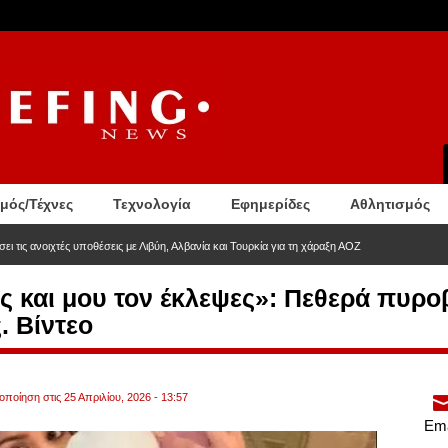
σμός/Τέχνες
Τεχνολογία
Εφημερίδες
Αθλητισμός
ει τις ανοιχτές υποθέσεις με Λιβύη, Αλβανία και Τουρκία για τη χάραξη ΑΟΖ
ιος και μου τον έκλεψες»: Πεθερά πυρ
. Βίντεο
οποίηση στις 25 Απριλίου, 2026 - 13:57
Ema