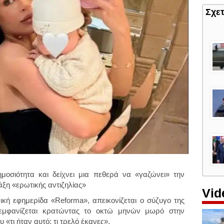
Σχε
μοσιότητα και δείχνει μια πεθερά να «γαζώνει» την
ξη «ερωτικής αντιζηλίας»
Vid
κή εφημερίδα «Reforma», απεικονίζεται ο σύζυγο της
εμφανίζεται κρατώντας το οκτώ μηνών μωρό στην
υ «τι ήταν αυτό; τι τρελό έκανες».