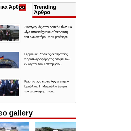
τικά Άρθρα
(ενεργή
Trending
καρτέλα)
Άρθρα
Συναγερμός στον Λευκό Οίκο: Για
λίγο αποφεύχθηκε σύγκρουση
του ελικοπτέρου που μετέφερε...
Γερμανία: Ρωσικές εκστρατείες
παραπληροφόρησης ενόψει των
εκλογών του Σεπτεμβρίου
Κρίση στις σχέσεις Αργεντινής –
Βραζιλίας: Η Μπραζίλια ζήτησε
την αποχώρηση του...
eo gallery