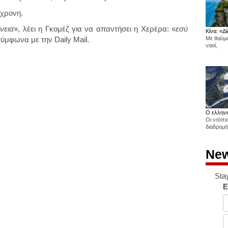
3χρονη.
ένεια
», λέει η Γκομέζ για να απαντήσει η Χερέρα: «
εσύ
Κίνα: «Δί
σύμφωνα με την Daily Mail.
Με θαύμα
ναοί,
Ο ελληνι
Οι ντόπι
διαδρομή
New
Sta
E