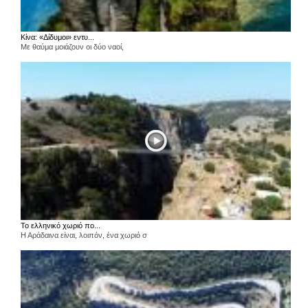
Κίνα: «Δίδυμοι» εντυ...
Με θαύμα μοιάζουν οι δύο ναοί,
Το ελληνικό χωριό πο...
Η Αράδαινα είναι, λοιπόν, ένα χωριό σ