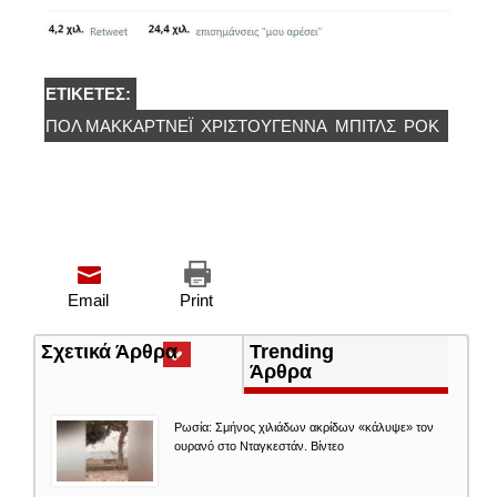
ΕΤΙΚΈΤΕΣ:
ΠΟΛ ΜΑΚΚΆΡΤΝΕΪ
ΧΡΙΣΤΟΎΓΕΝΝΑ
ΜΠΙΤΛΣ
ΡΟΚ
Email
Print
Σχετικά Άρθρα
(ενεργή
Trending
καρτέλα)
Άρθρα
Ρωσία: Σμήνος χιλιάδων ακρίδων «κάλυψε» τον
ουρανό στο Νταγκεστάν. Βίντεο