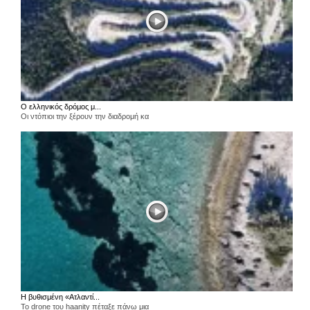
Ο ελληνικός δρόμος μ...
Οι ντόπιοι την ξέρουν την διαδρομή κα
Η βυθισμένη «Ατλαντί...
Το drone του haanity πέταξε πάνω μια