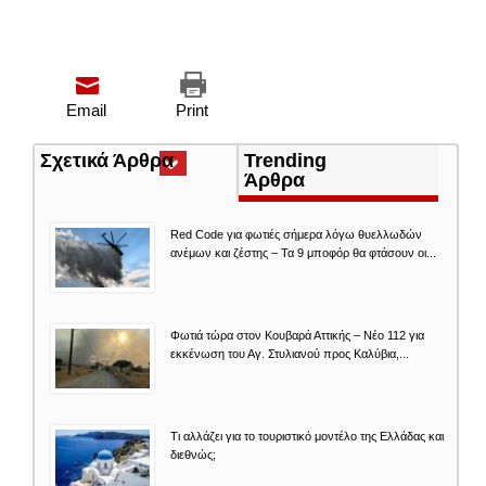
Email
Print
Σχετικά Άρθρα
(ενεργή
Trending
καρτέλα)
Άρθρα
Red Code για φωτιές σήμερα λόγω θυελλωδών
ανέμων και ζέστης – Τα 9 μποφόρ θα φτάσουν οι...
Φωτιά τώρα στον Κουβαρά Αττικής – Νέο 112 για
εκκένωση του Αγ. Στυλιανού προς Καλύβια,...
Τι αλλάζει για το τουριστικό μοντέλο της Ελλάδας και
διεθνώς;