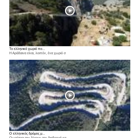
Το ελληνικό χωριό πο...
Η Αράδαινα είναι, λοιπόν, ένα χωριό σ
Ο ελληνικός δρόμος μ...
Οι ντόπιοι την ξέρουν την διαδρομή κα