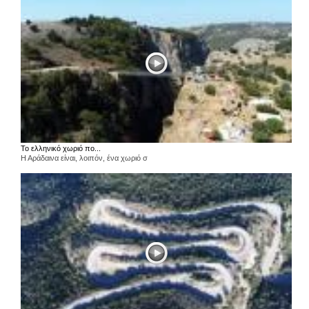
Το ελληνικό χωριό πο...
Η Αράδαινα είναι, λοιπόν, ένα χωριό σ