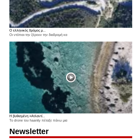
Ο ελληνικός δρόμος μ...
Οι ντόπιοι την ξέρουν την διαδρομή κα
Η βυθισμένη «Ατλαντί...
Το drone του haanity πέταξε πάνω μια
Newsletter