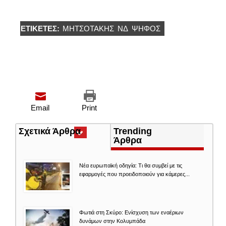
ΕΤΙΚΈΤΕΣ:
ΜΗΤΣΟΤΑΚΗΣ
ΝΔ
ΨΉΦΟΣ
Email
Print
Σχετικά Άρθρα
(ενεργή
Trending
καρτέλα)
Άρθρα
Νέα ευρωπαϊκή οδηγία: Τι θα συμβεί με τις
εφαρμογές που προειδοποιούν για κάμερες...
Φωτιά στη Σκύρο: Ενίσχυση των εναέριων
δυνάμων στην Κολυμπάδα