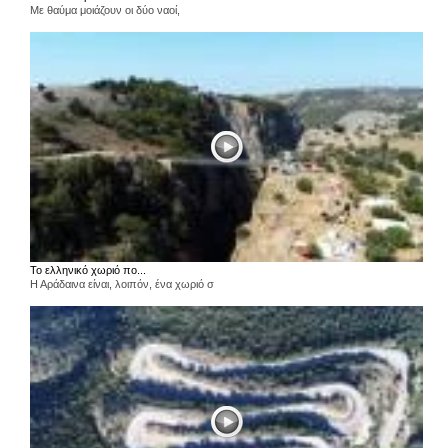
Με θαύμα μοιάζουν οι δύο ναοί,
Το ελληνικό χωριό πο...
Η Αράδαινα είναι, λοιπόν, ένα χωριό σ