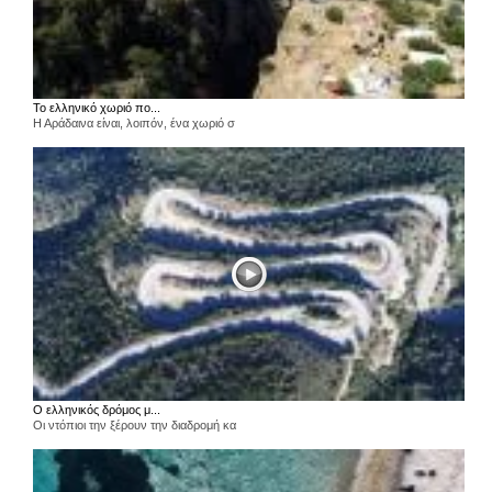
Το ελληνικό χωριό πο...
Η Αράδαινα είναι, λοιπόν, ένα χωριό σ
Ο ελληνικός δρόμος μ...
Οι ντόπιοι την ξέρουν την διαδρομή κα