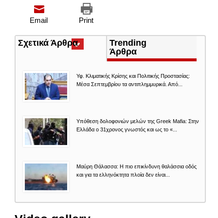
Email
Print
Σχετικά Άρθρα
(ενεργή
Trending
καρτέλα)
Άρθρα
Υφ. Κλιματικής Κρίσης και Πολιτικής Προστασίας:
Μέσα Σεπτεμβρίου τα αντιπλημμυρικά. Από...
Υπόθεση δολοφονιών μελών της Greek Mafia: Στην
Ελλάδα ο 31χρονος γνωστός και ως το «...
Μαύρη Θάλασσα: Η πιο επικίνδυνη θαλάσσια οδός
και για τα ελληνόκτητα πλοία δεν είναι...