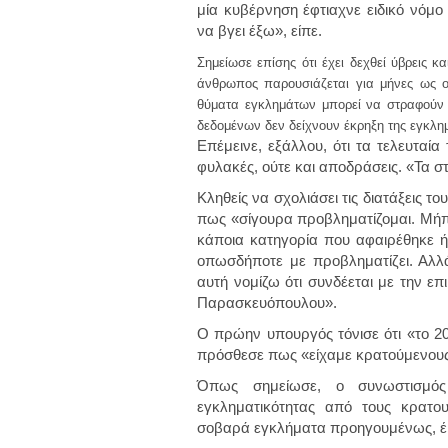
μία κυβέρνηση έφτιαχνε ειδικό νόμ
να βγει έξω», είπε.
Σημείωσε επίσης ότι έχει δεχθεί ύβρεις κ
άνθρωπος παρουσιάζεται για μήνες ως ο 
θύματα εγκλημάτων μπορεί να στραφούν ε
δεδομένων δεν δείχνουν έκρηξη της εγκλημ
Επέμεινε, εξάλλου, ότι τα τελευταί
φυλακές, ούτε και αποδράσεις. «Τα σ
Κληθείς να σχολιάσει τις διατάξεις
πως «σίγουρα προβληματίζομαι. Μή
κάποια κατηγορία που αφαιρέθηκε ή
οπωσδήποτε με προβληματίζει. Αλλά
αυτή νομίζω ότι συνδέεται με την επ
Παρασκευόπουλου».
Ο πρώην υπουργός τόνισε ότι «το 20
πρόσθεσε πως «είχαμε κρατούμενους
Όπως σημείωσε, ο συνωστισμό
εγκληματικότητας από τους κρατο
σοβαρά εγκλήματα προηγουμένως, έ