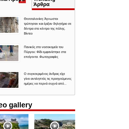
καρτέλα)
Άρθρα
Θεσσαλονίκη: Άγνωστοι
τρύπησαν και έριξαν δηλητήριο σε
δέντρα στο κέντρο της πόλης.
Βίντεο
Πανικός στο νοσοκομείο του
Πύργου: Φίδι εμφανίστηκε στα
επείγοντα .Φωτογραφίες
Ο συγκεκριμένος άνδρας είχε
γίνει αντιληπτός τις προηγούμενες
ημέρες να περνά συχνά από...
eo gallery