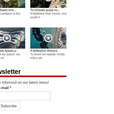
δυμοι» εντυ...
Το ελληνικό χωριό πο...
 μοιάζουν οι δύο
Η Αράδαινα είναι, λοιπόν, ένα
χωριό σ
κός δρόμος μ...
Η βυθισμένη «Ατλαντί...
οι την ξέρουν την
Το drone του haanity πέταξε
 κα
πάνω μια
sletter
y informed on our latest news!
-mail
*
Subscribe