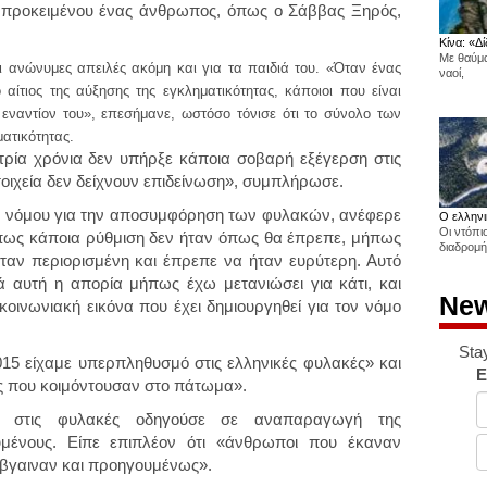
ο προκειμένου ένας άνθρωπος, όπως ο Σάββας Ξηρός,
Κίνα: «Δί
Με θαύμα
αι ανώνυμες απειλές ακόμη και για τα παιδιά του. «Όταν ένας
ναοί,
αίτιος της αύξησης της εγκληματικότητας, κάποιοι που είναι
ναντίον του», επεσήμανε, ωστόσο τόνισε ότι το σύνολο των
ατικότητας.
α τρία χρόνια δεν υπήρξε κάποια σοβαρή εξέγερση στις
τοιχεία δεν δείχνουν επιδείνωση», συμπλήρωσε.
 του νόμου για την αποσυμφόρηση των φυλακών, ανέφερε
Ο ελληνι
Οι ντόπι
πως κάποια ρύθμιση δεν ήταν όπως θα έπρεπε, μήπως
διαδρομή
ταν περιορισμένη και έπρεπε να ήταν ευρύτερη. Αυτό
 αυτή η απορία μήπως έχω μετανιώσει για κάτι, και
New
ικοινωνιακή εικόνα που έχει δημιουργηθεί για τον νόμο
Sta
15 είχαμε υπερπληθυσμό στις ελληνικές φυλακές» και
E
 που κοιμόντουσαν στο πάτωμα».
ς στις φυλακές οδηγούσε σε αναπαραγωγή της
υμένους. Είπε επιπλέον ότι «άνθρωποι που έκαναν
βγαιναν και προηγουμένως».