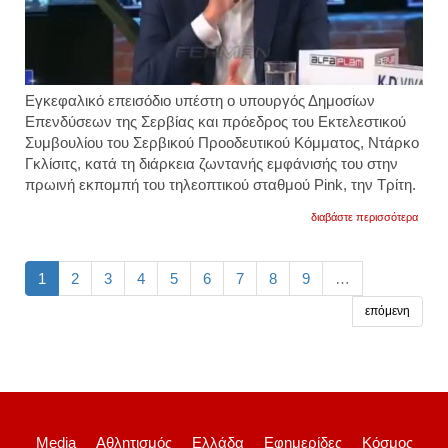
Εγκεφαλικό επεισόδιο υπέστη ο υπουργός Δημοσίων
Επενδύσεων της Σερβίας και πρόεδρος του Εκτελεστικού
Συμβουλίου του Σερβικού Προοδευτικού Κόμματος, Ντάρκο
Γκλίσιτς, κατά τη διάρκεια ζωντανής εμφάνισής του στην
πρωινή εκπομπή του τηλεοπτικού σταθμού Pink, την Τρίτη.
για
διαβάστε περισσότερα
σερβία
υπου
και
στενό
1
2
3
4
5
6
7
8
9
…
συνερ
του
επόμενη
βούτσι
υπέστ
εγκεφ
στον
τηλεο
αέρα
εκπομ
βίντεο
Media
Αθλητισμός
Ελλάδα
Εφημερίδες
Κόσμος