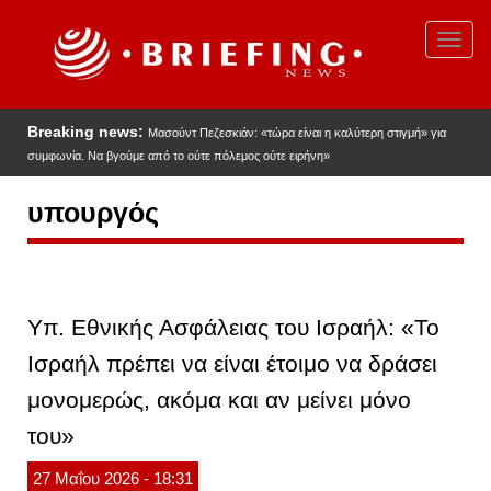
Παράκαμψη
προς
Toggl
το
navig
κυρίως
περιεχόμενο
Breaking news:
Μασούντ Πεζεσκιάν: «τώρα είναι η καλύτερη στιγμή» για
συμφωνία. Να βγούμε από το ούτε πόλεμος ούτε ειρήνη»
υπουργός
Υπ. Εθνικής Ασφάλειας του Ισραήλ: «Το
Ισραήλ πρέπει να είναι έτοιμο να δράσει
μονομερώς, ακόμα και αν μείνει μόνο
του»
27
Μαΐου
2026
- 18:31