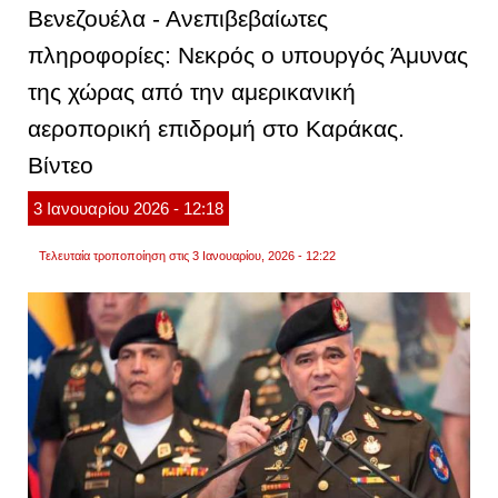
ισραή
Βενεζουέλα - Ανεπιβεβαίωτες
«το
ισραή
πληροφορίες: Νεκρός ο υπουργός Άμυνας
πρέπε
να
της χώρας από την αμερικανική
είναι
έτοιμο
να
αεροπορική επιδρομή στο Καράκας.
δράσε
μονομ
Βίντεο
ακόμα
και
αν
3
Ιανουαρίου
2026
- 12:18
μείνει
μόνο
του»
Τελευταία τροποποίηση στις 3 Ιανουαρίου, 2026 - 12:22