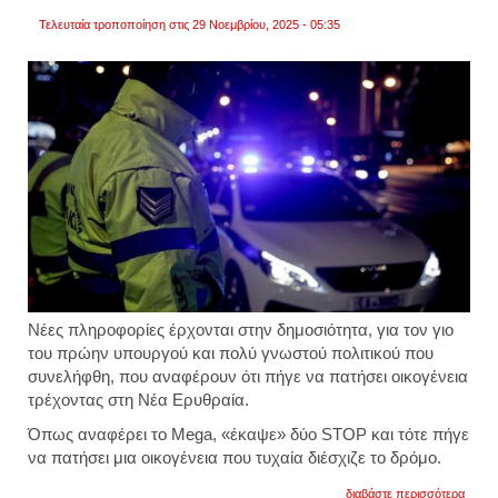
Τελευταία τροποποίηση στις 29 Νοεμβρίου, 2025 - 05:35
Νέες πληροφορίες έρχονται στην δημοσιότητα, για τον γιο
του πρώην υπουργού και πολύ γνωστού πολιτικού που
συνελήφθη, που αναφέρουν ότι πήγε να πατήσει οικογένεια
τρέχοντας στη Νέα Ερυθραία.
Όπως αναφέρει το Mega, «έκαψε» δύο STOP και τότε πήγε
να πατήσει μια οικογένεια που τυχαία διέσχιζε το δρόμο.
για
διαβάστε περισσότερα