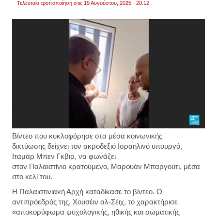
Τελευταία τροποποίηση στις 19 Αυγούστου, 2025 - 20:12
Βίντεο που κυκλοφόρησε στα μέσα κοινωνικής
δικτύωσης δείχνει τον ακροδεξιό Ισραηλινό υπουργό,
Ιταμάρ Μπεν Γκβιρ, να φωνάζει
στον Παλαιστίνιο κρατούμενο, Μαρουάν Μπαργούτι, μέσα
στο κελί του.
Η Παλαιστινιακή Αρχή καταδίκασε το βίντεο. Ο
αντιπρόεδρός της, Χουσέιν αλ-Σέιχ, το χαρακτήρισε
«αποκορύφωμα ψυχολογικής, ηθικής και σωματικής