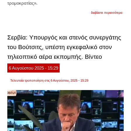
τρομοκρατίας».
για
διαβάστε περισσότερα
έντον
αντίδ
του
οηε
σε
Σερβία: Υπουργός και στενός συνεργάτης
βίντεο
που
του Βούτσιτς, υπέστη εγκεφαλικό στον
δείχνε
ισραη
τηλεοπτικό αέρα εκπομπής. Βίντεο
υπου
να
απειλε
6
Αυγούστου
2025
- 15:29
κρατο
παλαισ
ηγέτη.
Τελευταία τροποποίηση στις 6 Αυγούστου, 2025 - 15:29
βίντεο