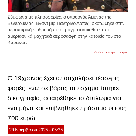
Σύμφωνα με πληροφορίες, ο υπουργός Άμυνας της
Βενεζουέλας, Βλαντιμίρ Παντρίνο Λόπεζ, σκοτώθηκε στην
αεροπορική επιδρομή που πραγματοποιήθηκε από
αμερικανικά μαχητικά αεροσκάφη στην κατοικία του στο
Καράκας.
για
διαβάστε περισσότερα
βενεζ
-
ανεπι
πληρο
νεκρό
Ο 19χρονος έχει απασχολήσει τέσσερις
ο
υπου
φορές, ενώ σε βάρος του σχηματίστηκε
άμυνα
της
δικογραφία, αφαιρέθηκε το δίπλωμα για
χώρα
από
την
ένα μήνα και επιβλήθηκε πρόστιμο ύψους
αμερι
αεροπ
700 ευρώ
επιδρ
στο
καράκ
29
Νοεμβρίου
2025
- 05:35
βίντεο