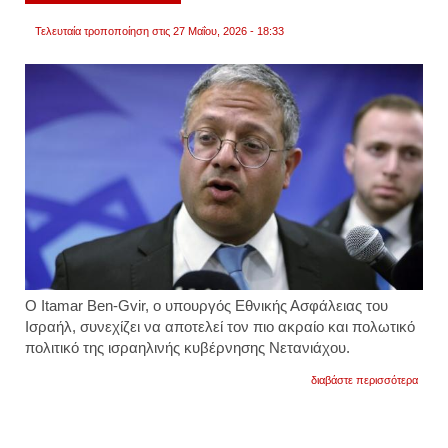
Τελευταία τροποποίηση στις 27 Μαΐου, 2026 - 18:33
Ο Itamar Ben-Gvir, ο υπουργός Εθνικής Ασφάλειας του
Ισραήλ, συνεχίζει να αποτελεί τον πιο ακραίο και πολωτικό
πολιτικό της ισραηλινής κυβέρνησης Νετανιάχου.
για
διαβάστε περισσότερα
υπ.
εθνικ
ασφάλ
του