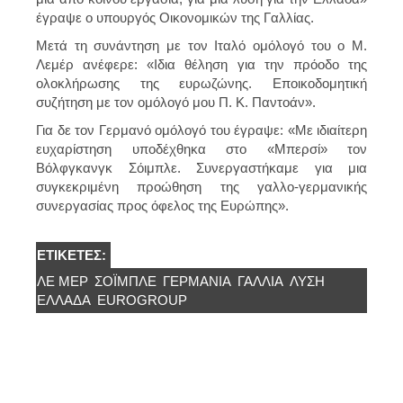
έγραψε ο υπουργός Οικονομικών της Γαλλίας.
Μετά τη συνάντηση με τον Ιταλό ομόλογό του ο Μ.
Λεμέρ ανέφερε: «Ιδια θέληση για την πρόοδο της
ολοκλήρωσης της ευρωζώνης. Εποικοδομητική
συζήτηση με τον ομόλογό μου Π. Κ. Παντοάν».
Για δε τον Γερμανό ομόλογό του έγραψε: «Με ιδιαίτερη
ευχαρίστηση υποδέχθηκα στο «Μπερσί» τον
Βόλφγκανγκ Σόιμπλε. Συνεργαστήκαμε για μια
συγκεκριμένη προώθηση της γαλλο-γερμανικής
συνεργασίας προς όφελος της Ευρώπης».
ΕΤΙΚΈΤΕΣ:
ΛΕ ΜΕΡ
ΣΌΙΜΠΛΕ
ΓΕΡΜΑΝΊΑ
ΓΑΛΛΊΑ
ΛΎΣΗ
ΕΛΛΆΔΑ
EUROGROUP