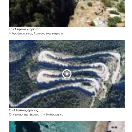
Το ελληνικό χωριό πο...
Η Αράδαινα είναι, λοιπόν, ένα χωριό σ
Ο ελληνικός δρόμος μ...
Οι ντόπιοι την ξέρουν την διαδρομή κα