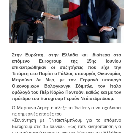
Στην Ευρώπη, στην Ελλάδα και ιδιαίτερα στο
επόμενο Eurogroup της 15ης Ιουνίου
επικεντρώθηκαν οι συζητήσεις που είχε την
Τετάρτη στο Παρίσι ο Γάλλος υπουργός Οικονομίας
Μπρούνο Λε Μερ, με τον Γερμανό υπουργό
Οικονομικών Βόλφγκανγκ Σόιμπλε, τον Ιταλό
ομόλογό του Πιέρ Κάρλο Παντοάν, καθώς και με τον
πρόεδρο του Eurogroup Γερούν Ντάισελμπλουμ.
Ο Μπρούνο Λεμέρ επέλεξε το Twitter για να σχολιάσει
τις σημερινές επαφές του:
«Συνάντηση με Γ.Ντάισελμπλουμ για το επόμενο
Eurogroup στις 15 Ιουνίου. Έως τότε κινητοποίηση για
μια από κοινού εργασία, για μια λύση για την Ελλάδα»