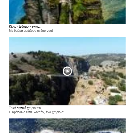
Κίνα: «Δίδυμοι» εντυ...
Με θαύμα μοιάζουν οι δύο ναοί,
Το ελληνικό χωριό πο...
Η Αράδαινα είναι, λοιπόν, ένα χωριό σ