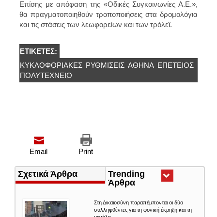
Επίσης με απόφαση της «Οδικές Συγκοινωνίες Α.Ε.»,
θα πραγματοποιηθούν τροποποιήσεις στα δρομολόγια
και τις στάσεις των λεωφορείων και των τρόλεϊ.
ΕΤΙΚΈΤΕΣ:
ΚΥΚΛΟΦΟΡΙΑΚΕΣ
ΡΥΘΜΙΣΕΙΣ
ΑΘΉΝΑ
ΕΠΈΤΕΙΟΣ
ΠΟΛΥΤΕΧΝΕΙΟ
Email
Print
Σχετικά Άρθρα
Trending
Άρθρα
(ενεργή
καρτέλα)
Στη Δικαιοσύνη παραπέμπονται οι δύο
συλληφθέντες για τη φονική έκρηξη και τη
μεγάλη...