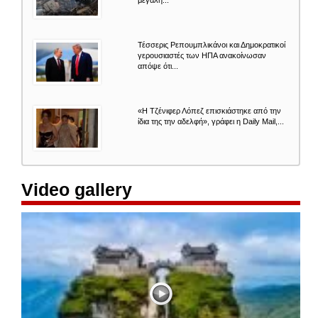
Τέσσερις Ρεπουμπλικάνοι και Δημοκρατικοί
γερουσιαστές των ΗΠΑ ανακοίνωσαν
απόψε ότι...
«Η Τζένιφερ Λόπεζ επισκιάστηκε από την
ίδια της την αδελφή», γράφει η Daily Mail,...
Video gallery