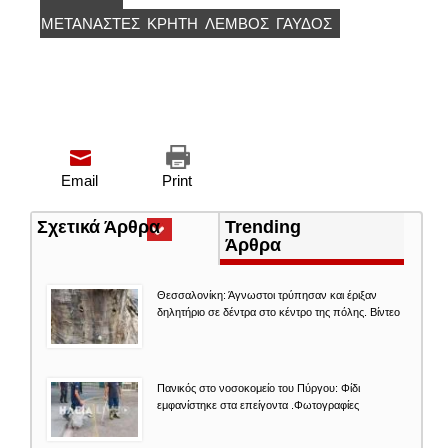
ΜΕΤΑΝΆΣΤΕΣ
ΚΡΉΤΗ
ΛΕΜΒΟΣ
ΓΑΥΔΟΣ
Email
Print
Σχετικά Άρθρα
(ενεργή
Trending
καρτέλα)
Άρθρα
Θεσσαλονίκη: Άγνωστοι τρύπησαν και έριξαν
δηλητήριο σε δέντρα στο κέντρο της πόλης. Βίντεο
Πανικός στο νοσοκομείο του Πύργου: Φίδι
εμφανίστηκε στα επείγοντα .Φωτογραφίες