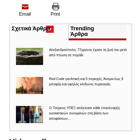
Email
Print
Σχετικά Άρθρα
(ενεργή
Trending
καρτέλα)
Άρθρα
Αλεξανδρούπολη: 77χρονος έχασε τη ζωή του μετά
από πτώση σε πηγάδι
Red Code για Αττική και 5 περιοχές: Άνεμοι έως 9
μποφόρ και υψηλός κίνδυνος πυρκαγιάς
Ο Τούρκος ΥΠΕΞ απέκλεισε κάθε επανέναρξη
ουσιαστικών συνομιλιών στη βάση των
αποφάσεων...