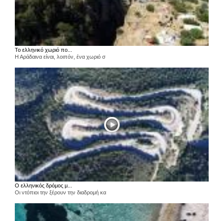
Το ελληνικό χωριό πο...
Η Αράδαινα είναι, λοιπόν, ένα χωριό σ
Ο ελληνικός δρόμος μ...
Οι ντόπιοι την ξέρουν την διαδρομή κα