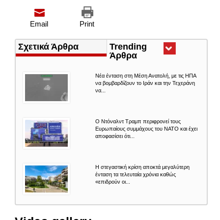
Email
Print
Σχετικά Άρθρα
Trending
Άρθρα
(ενεργή
καρτέλα)
Nέα ένταση στη Μέση Ανατολή, με τις ΗΠΑ
να βομβαρδίζουν το Ιράν και την Τεχεράνη
να...
Ο Ντόναλντ Τραμπ περιφρονεί τους
Ευρωπαίους συμμάχους του ΝΑΤΟ και έχει
αποφασίσει ότι...
Η στεγαστική κρίση αποκτά μεγαλύτερη
ένταση τα τελευταία χρόνια καθώς
«επιδρούν οι...