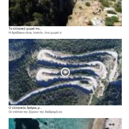
Το ελληνικό χωριό πο...
Η Αράδαινα είναι, λοιπόν, ένα χωριό σ
Ο ελληνικός δρόμος μ...
Οι ντόπιοι την ξέρουν την διαδρομή κα