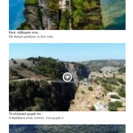
Κίνα: «Δίδυμοι» εντυ...
Με θαύμα μοιάζουν οι δύο ναοί,
Το ελληνικό χωριό πο...
Η Αράδαινα είναι, λοιπόν, ένα χωριό σ