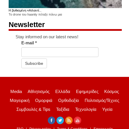
Η βυθισμένη «Ατλαντί...
Το drone του haanity πέταξε πάνω μια
Newsletter
Stay informed on our latest news!
E-mail
*
Subscribe
Media
Αθλητισμός
Ελλάδα
Εφημερίδες
Κόσμος
Μαγειρική
Ομορφιά
Ορθοδοξία
Πολιτισμός/Τέχνες
Συμβουλές & Tips
Ταξίδια
Τεχνολογία
Υγεία