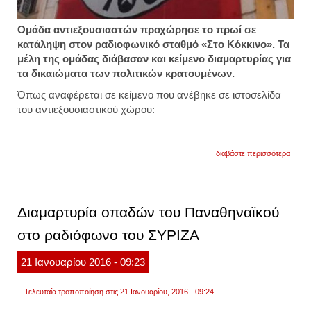
Ομάδα αντιεξουσιαστών προχώρησε το πρωί σε
κατάληψη στον ραδιοφωνικό σταθμό «Στο Κόκκινο». Τα
μέλη της ομάδας διάβασαν και κείμενο διαμαρτυρίας για
τα δικαιώματα των πολιτικών κρατουμένων.
Όπως αναφέρεται σε κείμενο που ανέβηκε σε ιστοσελίδα
του αντιεξουσιαστικού χώρου:
για
διαβάστε περισσότερα
κατάλ
στον
ραδιο
σταθμ
"στο
Διαμαρτυρία οπαδών του Παναθηναϊκού
κόκκι
στο ραδιόφωνο του ΣΥΡΙΖΑ
21
Ιανουαρίου
2016
- 09:23
Τελευταία τροποποίηση στις 21 Ιανουαρίου, 2016 - 09:24