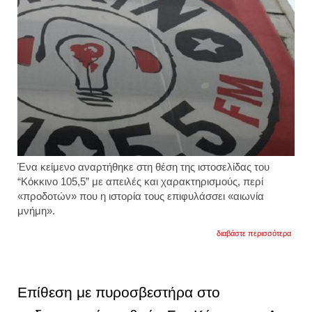
Ένα κείμενο αναρτήθηκε στη θέση της ιστοσελίδας του
“Κόκκινο 105,5” με απειλές και χαρακτηρισμούς, περί
«προδοτών» που η ιστορία τους επιφυλάσσει «αιωνία
μνήμη».
για
διαβάστε περισσότερα
επίθε
στο
σταθμ
"στο
κόκκι
Επίθεση με πυροσβεστήρα στο
105,5
για