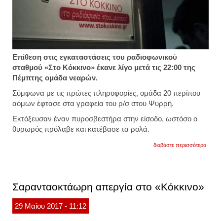
Επίθεση στις εγκαταστάσεις του ραδιοφωνικού
σταθμού «Στο Κόκκινο» έκανε λίγο μετά τις 22:00 της
Πέμπτης ομάδα νεαρών.
Σύμφωνα με τις πρώτες πληροφορίες, ομάδα 20 περίπου
αόμων έφτασε στα γραφεία του ρ/σ στου Ψυρρή.
Εκτόξευσαν έναν πυροσβεστήρα στην είσοδο, ωστόσο ο
θυρωρός πρόλαβε και κατέβασε τα ρολά.
για
διαβάστε περισσότερα
επίθε
στο
ραδιό
"στο
κόκκι
Σαρανταοκτάωρη απεργία στο «Κόκκινο»
29
Μαΐου
2017
- 11:12