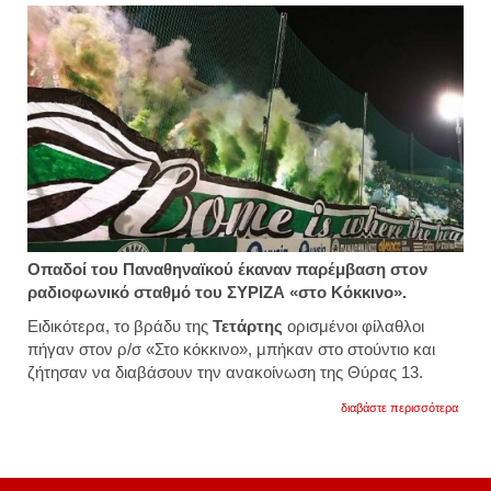
Οπαδοί του Παναθηναϊκού έκαναν παρέμβαση στον
ραδιοφωνικό σταθμό του ΣΥΡΙΖΑ «στο Κόκκινο».
Ειδικότερα, το βράδυ της
Τετάρτης
ορισμένοι φίλαθλοι
πήγαν στον ρ/σ «Στο κόκκινο», μπήκαν στο στούντιο και
ζήτησαν να διαβάσουν την ανακοίνωση της Θύρας 13.
για
διαβάστε περισσότερα
διαμα
οπαδ
του
παναθ
στο