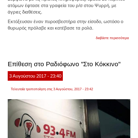
ατόμων έφτασε στα γραφεία του ρ/σ στου Ψυρρή, με
άγριες διαθέσεις.
Εκτόξευσαν έναν πυροσβεστήρα στην είσοδο, ωστόσο ο
θυρωρός πρόλαβε και κατέβασε τα ρολά.
για
διαβάστε περισσότερα
επίθε
με
πυρο
στο
ραδιο
Επίθεση στο Ραδιόφωνο "Στο Κόκκινο"
σταθμ
«στο
κόκκι
3
Αυγούστου
2017
- 23:40
-
δυο
προσ
Τελευταία τροποποίηση στις 3 Αυγούστου, 2017 - 23:42