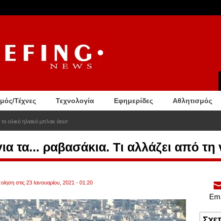
σμός/Τέχνες
Τεχνολογία
Εφημερίδες
Αθλητισμός
 το ολικό ηλιακό μπλακ άουτ
ια τα... ραβασάκια. Τι αλλάζει από τη
οίηση στις 23 Ιανουαρίου, 2021 - 01:20
Ema
Σχε