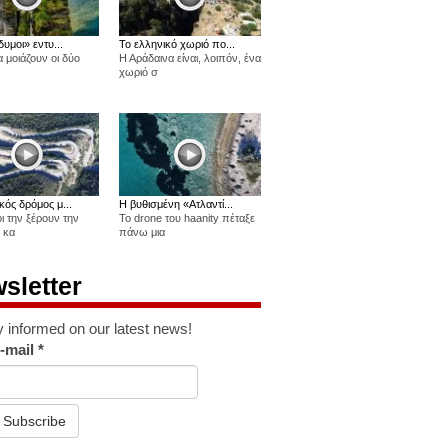
δυμοι» εντυ...
Το ελληνικό χωριό πο...
 μοιάζουν οι δύο
Η Αράδαινα είναι, λοιπόν, ένα
χωριό σ
κός δρόμος μ...
Η βυθισμένη «Ατλαντί...
οι την ξέρουν την
Το drone του haanity πέταξε
 κα
πάνω μια
sletter
y informed on our latest news!
-mail
*
Subscribe