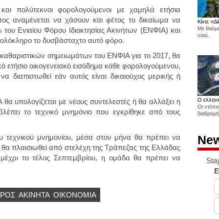
οι και πολύτεκνοι φορολογούμενοι με χαμηλά ετήσια
τος αναμένεται να χάσουν και φέτος το δικαίωμα να
Κίνα: «Δί
Με θαύμα
του Ενιαίου Φόρου Ιδιοκτησίας Ακινήτων (ΕΝΦΙΑ) και
ναοί,
ολόκληρο το δυσβάσταχτο αυτό φόρο.
κκαθαριστικών σημειωμάτων του ΕΝΦΙΑ για το 2017, θα
κό ετήσιο οικογενειακό εισόδημα κάθε φορολογούμενου,
α διαπιστωθεί εάν αυτός είναι δικαιούχος μερικής ή
Ο ελληνι
 θα υπολογίζεται με νέους συντελεστές ή θα αλλάξει η
Οι ντόπι
λέπει το τεχνικό μνημόνιο που εγκρίθηκε από τους
διαδρομή
New
υ τεχνικού μνημονίου, μέσα στον μήνα θα πρέπει να
 θα πλαισιωθεί από στελέχη της Τράπεζας της Ελλάδας
ώ μέχρι το τέλος Σεπτεμβρίου, η ομάδα θα πρέπει να
Sta
E
ΡΟΣ
ΑΚΊΝΗΤΑ
ΟΙΚΟΝΟΜΙΑ