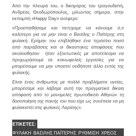
Από την πλευρά του, ο δικηγόρος του τραγουδιστή,
Ανδρέας Θεοδωρόπουλος, μιλώντας σήμερα, στην
εκπομπή «Happy Day» ανέφερε:
«Προσπαθήσαμε και πετύχαμε να κάνουμε ό,τι
καλύτερο για να μην είναι ο Βασίλης ο Παϊτέρης στη
φυλακή. Ερήμην του επιβλήθηκε ένα τεράστιο ποσό
από παραβάσεις και οι δικαστηκες αποφάσεις που
ακολούθησαν ήταν εξοντωτικές με αποτέλεσμα να
προχωρήσουμε σε κοινωφελείς εργασίες για να
μπορέσουμε να μην υποστεί οτιδήποτε άλλο εντός της
φυλακής.
Είναι ένας άνθρωπος με πολλά προβλήματα υγείας,
μπορέσαμε και λάβαμε αυτή την πραγματικά δίκαιη
απόφαση από το μονομελές πρωτοδικείο Αθηνών τη
δοσοποίηση της ποινής του που είχε ως συνέπεια να μη
φυλακιστεί στις φυλακές Λαρίσης».
ΕΤΙΚΈΤΕΣ:
ΦΥΛΑΚΉ
ΒΑΣΊΛΗΣ ΠΑΪΤΈΡΗΣ
ΡΎΘΜΙΣΗ
ΧΡΈΟΣ