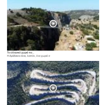
Το ελληνικό χωριό πο...
Η Αράδαινα είναι, λοιπόν, ένα χωριό σ