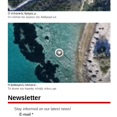
Ο ελληνικός δρόμος μ...
Οι ντόπιοι την ξέρουν την διαδρομή κα
Η βυθισμένη «Ατλαντί...
Το drone του haanity πέταξε πάνω μια
Newsletter
Stay informed on our latest news!
E-mail
*