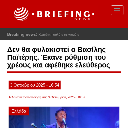
Παράκαμψη
προς
Toggl
το
navig
κυρίως
περιεχόμενο
Breaking news:
Χωριάτικη σαλάτα σε ντομάτα
Δεν θα φυλακιστεί ο Βασίλης
Παϊτέρης. Έκανε ρύθμιση του
χρέους και αφέθηκε ελεύθερος
3
Οκτωβρίου
2025
- 16:54
Τελευταία τροποποίηση στις 3 Οκτωβρίου, 2025 - 16:57
Ελλάδα