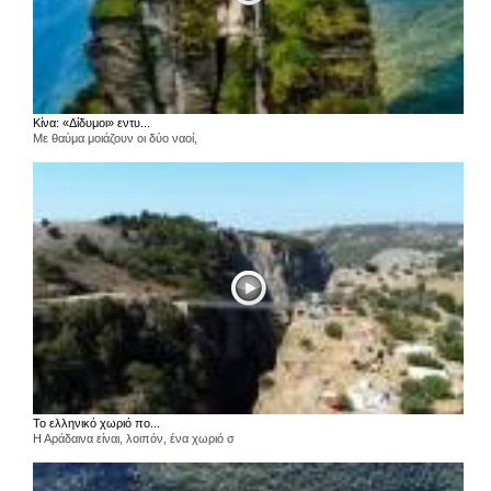
Κίνα: «Δίδυμοι» εντυ...
Με θαύμα μοιάζουν οι δύο ναοί,
Το ελληνικό χωριό πο...
Η Αράδαινα είναι, λοιπόν, ένα χωριό σ