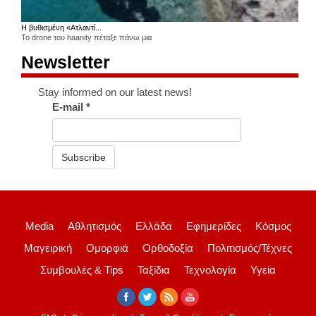
Η βυθισμένη «Ατλαντί...
Το drone του haanity πέταξε πάνω μια
Newsletter
Stay informed on our latest news!
E-mail
*
Subscribe
Media
Αθλητισμός
Ελλάδα
Εφημερίδες
Κόσμος
Μαγειρική
Ομορφιά
Ορθοδοξία
Πολιτισμός/Τέχνες
Συμβουλές & Tips
Ταξίδια
Τεχνολογία
Υγεία