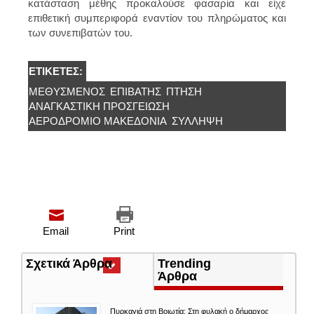
κατάσταση μέθης προκαλούσε φασαρία και είχε
επιθετική συμπεριφορά εναντίον του πληρώματος και
των συνεπιβατών του.
ΕΤΙΚΈΤΕΣ:
ΜΕΘΥΣΜΈΝΟΣ
ΕΠΙΒΆΤΗΣ
ΠΤΉΣΗ
ΑΝΑΓΚΑΣΤΙΚΉ ΠΡΟΣΓΕΊΩΣΗ
ΑΕΡΟΔΡΌΜΙΟ ΜΑΚΕΔΟΝΊΑ
ΣΎΛΛΗΨΗ
Email
Print
Σχετικά Άρθρα
(ενεργή
Trending
καρτέλα)
Άρθρα
Πυρκαγιά στη Βοιωτία: Στη φυλακή ο δήμαρχος