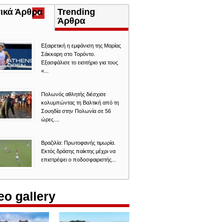
τικά Άρθρα
(ενεργή
Trending
καρτέλα)
Άρθρα
Εξαιρετική η εμφάνιση της Μαρίας
Σάκκαρη στο Τορόντο.
Εξασφάλισε το εισιτήριο για τους
«...
Πολωνός αθλητής διέσχισε
κολυμπώντας τη Βαλτική από τη
Σουηδία στην Πολωνία σε 56
ώρες....
Βραζιλία: Πρωτοφανής τιμωρία.
Εκτός δράσης παίκτης μέχρι να
επιστρέψει ο ποδοσφαιριστής...
eo gallery