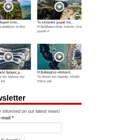
δυμοι» εντυ...
Το ελληνικό χωριό πο...
 μοιάζουν οι δύο
Η Αράδαινα είναι, λοιπόν, ένα
χωριό σ
κός δρόμος μ...
Η βυθισμένη «Ατλαντί...
οι την ξέρουν την
Το drone του haanity πέταξε
 κα
πάνω μια
sletter
y informed on our latest news!
-mail
*
Subscribe