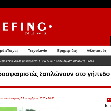
σμός/Τέχνες
Τεχνολογία
Εφημερίδες
Αθλητισμός
νητο και το γέμισε με κάρβουνα. Συγκλονίζει η διάσωση από στρατιώτη. Βίντεο
οδοσφαιριστές ξαπλώνουν στο γήπεδο 
τροποποίηση στις 5 Σεπτεμβρίου, 2025 - 20:42
Ema