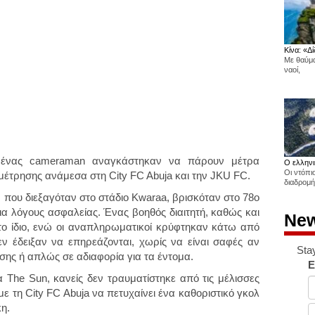
Κίνα: «Δί
Με θαύμα
ναοί,
αι ένας cameraman αναγκάστηκαν να πάρουν μέτρα
Ο ελληνι
Οι ντόπι
μέτρησης ανάμεσα στη City FC Abuja και την JKU FC.
διαδρομή
 που διεξαγόταν στο στάδιο Kwaraa, βρισκόταν στο 78ο
ια λόγους ασφαλείας. Ένας βοηθός διαιτητή, καθώς και
New
το ίδιο, ενώ οι αναπληρωματικοί κρύφτηκαν κάτω από
δεν έδειξαν να επηρεάζονται, χωρίς να είναι σαφές αν
Sta
ασης ή απλώς σε αδιαφορία για τα έντομα.
E
The Sun, κανείς δεν τραυματίστηκε από τις μέλισσες
ε τη City FC Abuja να πετυχαίνει ένα καθοριστικό γκολ
κη.