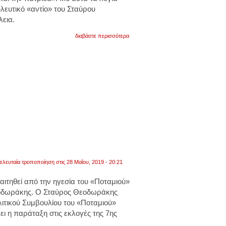
λευτικό «αντίο» του Σταύρου
εια.
για
διαβάστε περισσότερα
η
τελευταία
ομιλία
θεοδωράκη
στη
βουλή
ελευταία τροποποίηση στις 28 Μαΐου, 2019 - 20:21
ιτηθεί από την ηγεσία του «Ποταμιού»
οδωράκης. Ο Σταύρος Θεοδωράκης
ιτικού Συμβουλίου του «Ποταμιού»
ει η παράταξη στις εκλογές της 7ης