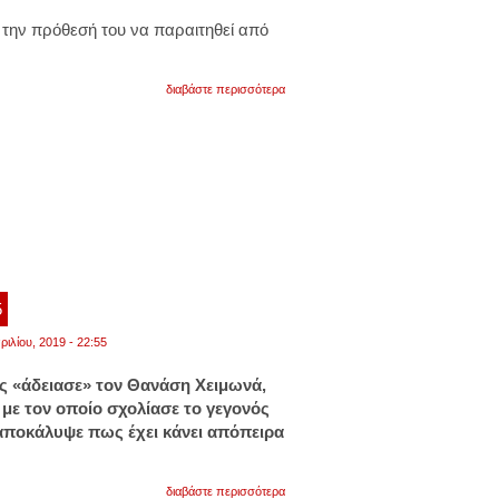
την πρόθεσή του να παραιτηθεί από
για
διαβάστε περισσότερα
παραιτείται
από
την
ηγεσία
ο
θεοδωράκης
5
ριλίου, 2019 - 22:55
 «άδειασε» τον Θανάση Χειμωνά,
 με τον οποίο σχολίασε το γεγονός
αποκάλυψε πως έχει κάνει απόπειρα
για
διαβάστε περισσότερα