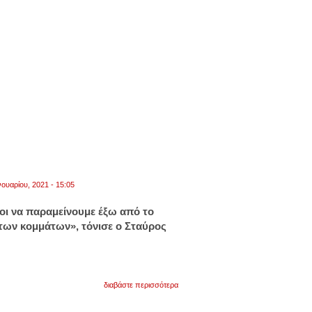
θεοδωράκης
ζήτησε
συγγνώμη
από
τον
κορτώ
εκ
μέρους
του
χειμωνά
νουαρίου, 2021 - 15:05
οι να παραμείνουμε έξω από το
των κομμάτων», τόνισε ο Σταύρος
για
διαβάστε περισσότερα
σταύρος
θεοδωράκης: