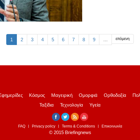
επόμενη
1
2
3
4
5
6
7
8
9
…
Εφημερίδες
Κόσμος
Μαγειρική
Ομορφιά
Ορθοδοξία
Πολ
Ταξίδια
Τεχνολογία
Υγεία
FAQ
Privacy policy
Terms & Conditions
Επικοινωνία
© 2015 Briefingnews