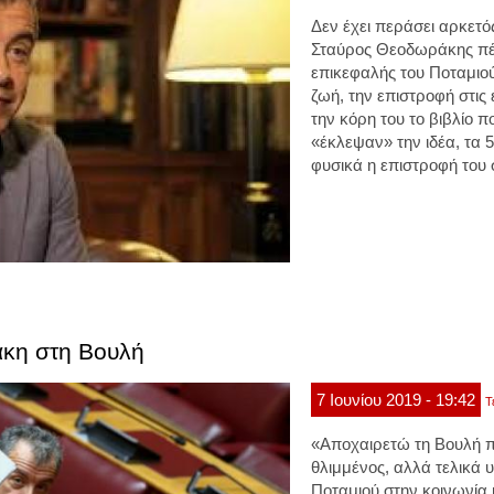
Δεν έχει περάσει αρκετό
Σταύρος Θεοδωράκης πέ
επικεφαλής του Ποταμιού
ζωή, την επιστροφή στις ε
την κόρη του το βιβλίο 
«έκλεψαν» την ιδέα, τα
φυσικά η επιστροφή του 
άκη στη Βουλή
7
Ιουνίου
2019
- 19:42
Τ
«Αποχαιρετώ τη Βουλή π
θλιμμένος, αλλά τελικά
Ποταμιού στην κοινωνία 