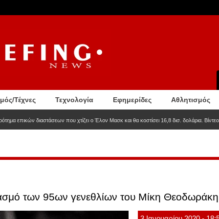
σμός/Τέχνες
Τεχνολογία
Εφημερίδες
Αθλητισμός
ρότημα επικών διαστάσεων που χτίζει ο Έλον Μασκ και θα κοστίσει 16,8 δισ. δολάρια. Βίντεο
ρτασμό των 95ων γενεθλίων του Μίκη Θεοδωράκ
3
Ιανουαρίου
2020
- 18: