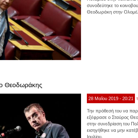
συνοδεύτηκε το κοινοβου
Θεοδωράκη στην Ολομέλ
α ο Θεοδωράκης
28
Μαΐου
2019
- 20:21
Τ
Την πρόθεσή του να παρα
εξέφρασε ο Σταύρος Θε
στην συνεδρίαση του Πολ
εισηγήθηκε να μην κατέβ
Ιουλίου.