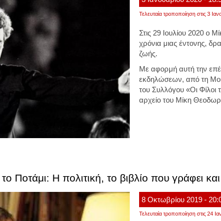
Τελευταία τροποποίηση στις 3 Ιαν
Στις 29 Ιουλίου 2020 ο
χρόνια μιας έντονης, δρ
ζωής.
Με αφορμή αυτή την επέτ
εκδηλώσεων, από τη Μου
του Συλλόγου «Οι Φίλοι 
αρχείο του Μίκη Θεοδωρ
ο Ποτάμι: Η πολιτική, το βιβλίο που γράφει και
8
Οκτωβρίου
2019
- 20:
Τελευταία τροποποίηση στις 24 Ια