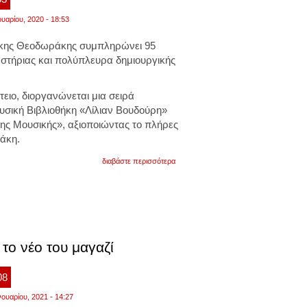
ουαρίου, 2020 - 18:53
 Μίκης Θεοδωράκης συμπληρώνει 95
αστήριας και πολύπλευρα δημιουργικής
ειο, διοργανώνεται μια σειρά
σική Βιβλιοθήκη «Λίλιαν Βουδούρη»
της Μουσικής», αξιοποιώντας το πλήρες
άκη.
για
διαβάστε περισσότερα
οι
εκδηλώσεις
για
τον
εορτασμό
των
95ων
γενεθλίων
 το νέο του μαγαζί
του
μίκη
θεοδωράκη
08
-συναντήθηκε
με
νουαρίου, 2021 - 14:27
μενδώνη