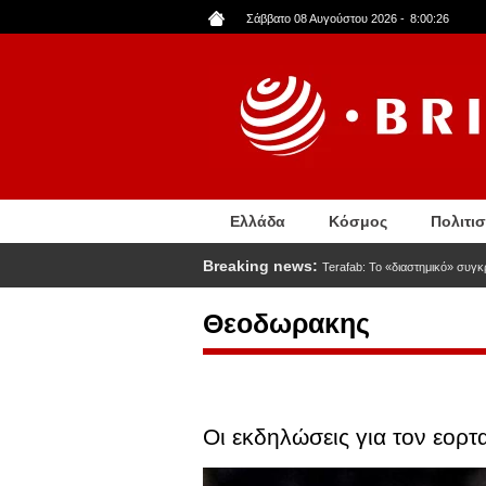
Παράκαμψη
Σάββατο 08 Αυγούστου 2026
-
8:00:27
προς
το
κυρίως
περιεχόμενο
Ελλάδα
Κόσμος
Πολιτι
Breaking news:
Terafab: Το «διαστημικό» συγκ
Θεοδωρακης
Οι εκδηλώσεις για τον εο