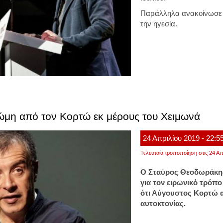
Παράλληλα ανακοίνωσε 
την ηγεσία.
μη από τον Κορτώ εκ μέρους του Χειμωνά
24
Απριλίου
2019
- 22:5
Τελευταία τροποποίηση στις 24 Απ
Ο Σταύρος Θεοδωράκης
για τον ειρωνικό τρόπο
ότι Αύγουστος Κορτώ 
αυτοκτονίας.