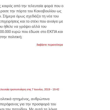
ς καιρός από την τελευταία φορά που ο
ρασε την πόρτα του Κοινοβουλίου ως
. Σήμερα όμως σχεδιάζει τη νέα του
πιχειρήσεις και το στέκι που ανοίγει με
που ήθελε να γράψει αλλά του
 500.000 ευρώ που έδωσε στο ΕΚΠΑ και
στην πολιτική;
για
διαβάστε περισσότερα
η
ζωή
του
θεοδωράκη
μετά
το
ποτάμι:
η
πολιτική,
το
βιβλίο
που
ελευταία τροποποίηση στις 7 Ιουνίου, 2019 - 19:42
γράφει
και
ολιτικά ηττημένος, ανθρώπινα
το
νέο
 υπερήφανος για την προσφορά του
του
και την πατρίδα». Με αυτά τα λόγια
μαγαζί