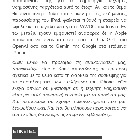
προσπάθειές της για τη δημιουργία τεχνητής
νοημοσύνης «αργότερα αυτό το έτος». Αν και το θέμα
θα είναι αναμφίβολα στο επίκεντρο της εκδήλωσης
παρουσίασης του iPad, φαίνεται πιθανό η εταιρεία να
«φυλάει» τα μεγάλα νέα για το WWDC τον Ιούνιο. Εν
τω μεταξύ, έχουν εμφανιστεί αναφορές ότι η Apple
πρόκειται να ενσωματώσει τόσο το ChatGPT του
OpenAI όσο και το Gemini της Google στα επόμενα
iPhone.
«Δεν θέλω να προλάβω τις ανακοινώσεις μας,
προφανώς»,
είπε ο Κουκ απαντώντας σε ερώτηση
σχετικά με το θέμα κατά τη διάρκεια της σύσκεψης για
τα αποτελέσματα των πωλήσεων του iPhone.
«Θα
έλεγα απλώς ότι βλέπουμε ότι η τεχνητή νοημοσύνη
είναι μια πολύ σημαντική ευκαιρία για τα προϊόντα μας.
Και πιστεύουμε ότι έχουμε πλεονεκτήματα που μας
ξεχωρίζουν εκεί. Και έτσι θα μιλήσουμε περισσότερο για
αυτό καθώς διανύουμε τις επόμενες εβδομάδες».
ΕΤΙΚΈΤΕΣ: