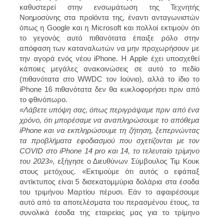
καθυστερεί στην ενσωμάτωση της Τεχνητής
Νοημοσύνης στα προϊόντα της, έναντι ανταγωνιστών
όπως η Google και η Microsoft και πολλοί εκτιμούν ότι
το γεγονός αυτό πιθανότατα έπαιξε ρόλο στην
απόφαση των καταναλωτών να μην προχωρήσουν με
την αγορά ενός νέου iPhone. Η Apple έχει υποσχεθεί
κάποιες μεγάλες ανακοινώσεις σε αυτό το πεδίο
(πιθανότατα στο WWDC τον Ιούνιο), αλλά το ίδιο το
iPhone 16 πιθανότατα δεν θα κυκλοφορήσει πριν από
το φθινόπωρο.
«Λάβετε υπόψη σας, όπως περιγράψαμε πριν από ένα
χρόνο, ότι μπορέσαμε να αναπληρώσουμε το απόθεμα
iPhone και να εκπληρώσουμε τη ζήτηση, ξεπερνώντας
τα προβλήματα εφοδιασμού που σχετίζονται με τον
COVID στο iPhone 14 pro και 14, το τελευταίο τρίμηνο
του 2023»,
εξήγησε ο Διευθύνων Σύμβουλος Τιμ Κουκ
στους μετόχους. «Εκτιμούμε ότι αυτός ο εφάπαξ
αντίκτυπος είναι 5 δισεκατομμύρια δολάρια στα έσοδα
του τριμήνου Μαρτίου πέρυσι. Εάν το αφαιρέσουμε
αυτό από τα αποτελέσματα του περασμένου έτους, τα
συνολικά έσοδα της εταιρείας μας για το τρίμηνο