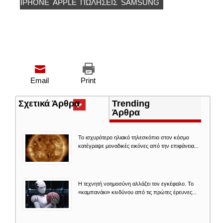
IPHONE
APPLE
ΠΩΛΗΣΕΙΣ
SAMSUNG
Email
Print
Σχετικά Άρθρα
(ενεργή
Trending
καρτέλα)
Άρθρα
Το ισχυρότερο ηλιακό τηλεσκόπιο στον κόσμο
κατέγραψε μοναδικές εικόνες από την επιφάνεια...
Η τεχνητή νοημοσύνη αλλάζει τον εγκέφαλο. Το
«καμπανάκι» κινδύνου από τις πρώτες έρευνες...