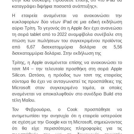
καταγράψει διψήφια ποσοστά ανάπτυξης».
Η εταιρεία αναμένεται να ανακοινώσει την
κυκλοφορίων δύο νέων iPad σε μια ειδική εκδήλωση
αύριο Τρίτη. Το γεγονός ότι η Apple δεν έχει ανανεώσει
τη σειρά tablet από το 2022 αναμφίβολα συνέβαλε στη
πτώση των πωλήσεων του συγκεκριμένου προϊόντος
από 6,67 δισεκατομμύρια δολάρια σε 5,56
δισεκατομμύρια δολάρια. Στην εκδήλωση της
Τρίτης, η Apple αναμένεται επίσης να ανακοινώσει το
τσιπ M4 – την τελευταία προσθήκη στη σειρά Apple
Silicon. Ωστόσο, η πρόοδος των τσιπ της εταιρείας
σύντομα θα έχει να ανταγωνιστεί τις προσπάθειες της
Microsoft στον συγκεκριμένο τομέα, οι οποίες
αναμένεται να αποκαλυφθούν στο συνέδριο Build στα
τέλη Μαΐου.
Τον Φεβρουάριο, ο Cook προσπάθησε να
αντιμετωπίσει την ανησυχία ότι η εταιρεία υστερούσε
σε σχέση με την Google και τη Microsoft, σημειώνοντας
ότι θα είχε περισσότερες πληροφορίες για τις