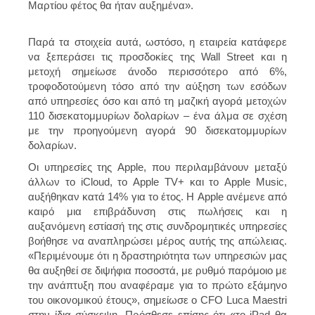
Μαρτίου φέτος θα ήταν αυξημένα».
Παρά τα στοιχεία αυτά, ωστόσο, η εταιρεία κατάφερε
να ξεπεράσει τις προσδοκίες της Wall Street και η
μετοχή σημείωσε άνοδο περισσότερο από 6%,
τροφοδοτούμενη τόσο από την αύξηση των εσόδων
από υπηρεσίες όσο και από τη μαζική αγορά μετοχών
110 δισεκατομμυρίων δολαρίων – ένα άλμα σε σχέση
με την προηγούμενη αγορά 90 δισεκατομμυρίων
δολαρίων.
Οι υπηρεσίες της Apple, που περιλαμβάνουν μεταξύ
άλλων το iCloud, το Apple TV+ και το Apple Music,
αυξήθηκαν κατά 14% για το έτος. Η Apple ανέμενε από
καιρό μια επιβράδυνση στις πωλήσεις και η
αυξανόμενη εστίασή της στις συνδρομητικές υπηρεσίες
βοήθησε να αναπληρώσει μέρος αυτής της απώλειας.
«Περιμένουμε ότι η δραστηριότητα των υπηρεσιών μας
θα αυξηθεί σε διψήφια ποσοστά, με ρυθμό παρόμοιο με
την ανάπτυξη που αναφέραμε για το πρώτο εξάμηνο
του οικονομικού έτους», σημείωσε ο CFO Luca Maestri
στην ίδια σύσκεψη. Πρόσθεσε επίσης ότι «το iPad θα