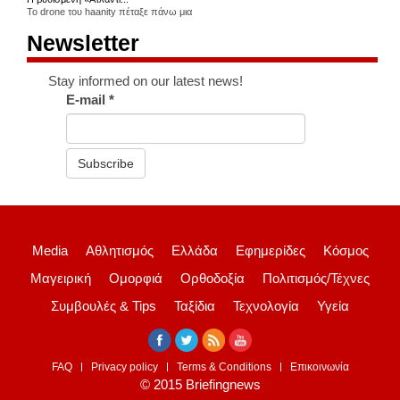
Το drone του haanity πέταξε πάνω μια
Newsletter
Stay informed on our latest news!
E-mail
*
Subscribe
Media
Αθλητισμός
Ελλάδα
Εφημερίδες
Κόσμος
Μαγειρική
Ομορφιά
Ορθοδοξία
Πολιτισμός/Τέχνες
Συμβουλές & Tips
Ταξίδια
Τεχνολογία
Υγεία
FAQ
Privacy policy
Terms & Conditions
Επικοινωνία
© 2015 Briefingnews