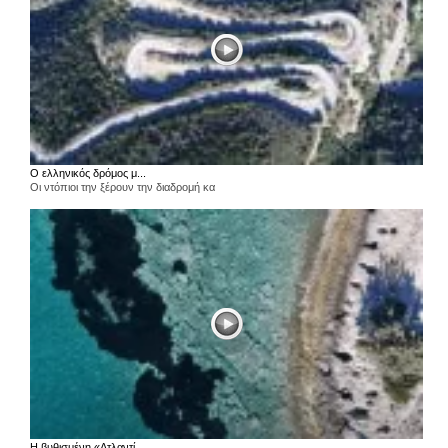
Ο ελληνικός δρόμος μ...
Οι ντόπιοι την ξέρουν την διαδρομή κα
Η βυθισμένη «Ατλαντί...