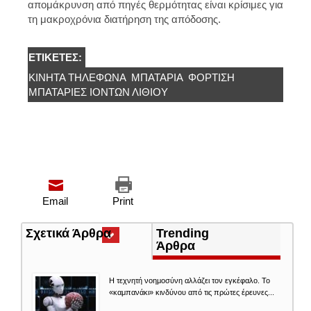
απομάκρυνση από πηγές θερμότητας είναι κρίσιμες για
τη μακροχρόνια διατήρηση της απόδοσης.
ΕΤΙΚΈΤΕΣ:
ΚΙΝΗΤΆ ΤΗΛΈΦΩΝΑ
ΜΠΑΤΑΡΙΑ
ΦΟΡΤΙΣΗ
ΜΠΑΤΑΡΊΕΣ ΙΌΝΤΩΝ ΛΙΘΊΟΥ
Email
Print
Σχετικά Άρθρα
(ενεργή
Trending
καρτέλα)
Άρθρα
Η τεχνητή νοημοσύνη αλλάζει τον εγκέφαλο. Το
«καμπανάκι» κινδύνου από τις πρώτες έρευνες...