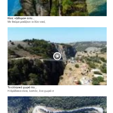
Κίνα: «Δίδυμοι» εντυ...
Με θαύμα μοιάζουν οι δύο ναοί,
Το ελληνικό χωριό πο...
Η Αράδαινα είναι, λοιπόν, ένα χωριό σ