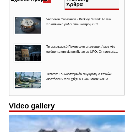
καρτέλα)
Άρθρα
Vacheron Constantin - Berkley Grand: Το πιο
πολύπλοκο ρολόι στον κόσμο με 63...
Το αμερικανικό Πεντάγωνο αποχαρακτήρισε νέα
απόρρητα αρχεία και βίντεο με UFO. Οι «ψυχρές...
Terafab: Το «διαστημικό» συγκρότημα επικών
διαστάσεων που χτίζει ο Έλον Μασκ και θα...
Video gallery