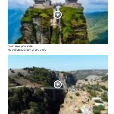
Κίνα: «Δίδυμοι» εντυ...
Με θαύμα μοιάζουν οι δύο ναοί,