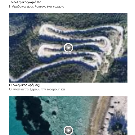
Το ελληνικό χωριό πο...
Η Αράδαινα είναι, λοιπόν, ένα χωριό σ
Ο ελληνικός δρόμος μ...
Οι ντόπιοι την ξέρουν την διαδρομή κα