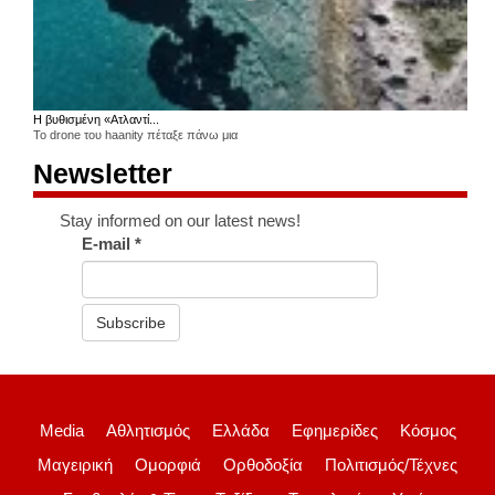
Η βυθισμένη «Ατλαντί...
Το drone του haanity πέταξε πάνω μια
Newsletter
Stay informed on our latest news!
E-mail
*
Subscribe
Media
Αθλητισμός
Ελλάδα
Εφημερίδες
Κόσμος
Μαγειρική
Ομορφιά
Ορθοδοξία
Πολιτισμός/Τέχνες