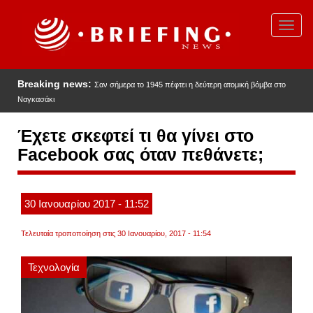
Παράκαμψη
προς
Toggl
το
navig
κυρίως
περιεχόμενο
Breaking news:
Σαν σήμερα το 1945 πέφτει η δεύτερη ατομική βόμβα στο
Ναγκασάκι
Έχετε σκεφτεί τι θα γίνει στο
Facebook σας όταν πεθάνετε;
30
Ιανουαρίου
2017
- 11:52
Τελευταία τροποποίηση στις 30 Ιανουαρίου, 2017 - 11:54
Τεχνολογία