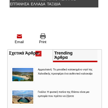
ΕΠΤΑΝΗΣΑ
ΕΛΛΆΔΑ
ΤΑΞΙΔΙΑ
Email
Print
Σχετικά Άρθρα
(ενεργή
Trending
καρτέλα)
Άρθρα
Αμμουλιανή: Το μοναδικό κατοικημένο νησί της
Χαλκιδικής προσφέρει ένα αυθεντικό καλοκαίρι
Γκιόλα: Η φυσική πισίνα της Θάσου είναι μια
εμπειρία που πρέπει να ζήσετε