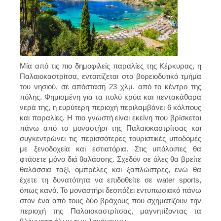
Μία από τις πιο δημοφιλείς παραλίες της Κέρκυρας, η
Παλαιοκαστρίτσα, εντοπίζεται στο βορειοδυτικό τμήμα
του νησιού, σε απόσταση 23 χλμ. από το κέντρο της
πόλης. Φημισμένη για τα πολύ κρύα και πεντακάθαρα
νερά της, η ευρύτερη περιοχή περιλαμβάνει 6 κόλπους
και παραλίες. Η πιο γνωστή είναι εκείνη που βρίσκεται
πάνω από το μοναστήρι της Παλαιοκαστρίτσας και
συγκεντρώνει τις περισσότερες τουριστικές υποδομές
με ξενοδοχεία και εστιατόρια. Στις υπόλοιπες θα
φτάσετε μόνο διά θαλάσσης. Σχεδόν σε όλες θα βρείτε
θαλάσσια ταξί, ομπρέλες και ξαπλώστρες, ενώ θα
έχετε τη δυνατότητα να επιδοθείτε σε water sports,
όπως κανό. Το μοναστήρι δεσπόζει εντυπωσιακό πάνω
στον ένα από τους δύο βράχους που σχηματίζουν την
περιοχή της Παλαιοκαστρίτσας, μαγνητίζοντας τα