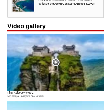
ανάμεσα στα Λευκά Όρη και το Λιβυκό Πέλαγος
Video gallery
Κίνα: «Δίδυμοι» εντυ...
Με θαύμα μοιάζουν οι δύο ναοί,