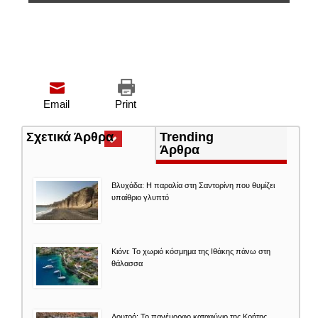
Email
Print
Σχετικά Άρθρα
(ενεργή
Trending
καρτέλα)
Άρθρα
Βλυχάδα: Η παραλία στη Σαντορίνη που θυμίζει
υπαίθριο γλυπτό
Κιόνι: Το χωριό κόσμημα της Ιθάκης πάνω στη
θάλασσα
Λουτρό: Το πανέμορφο καταφύγιο της Κρήτης