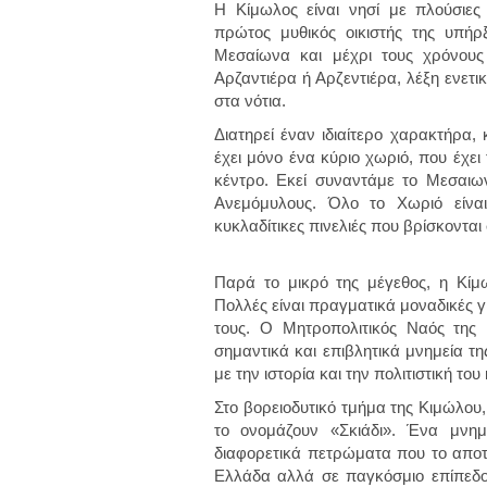
Η Κίμωλος είναι νησί με πλούσιε
πρώτος μυθικός οικιστής της υπήρ
Μεσαίωνα και μέχρι τους χρόνους
Αρζαντιέρα ή Αρζεντιέρα, λέξη ενε
στα νότια.
Διατηρεί έναν ιδιαίτερο χαρακτήρα,
έχει μόνο ένα κύριο χωριό, που έχει 
κέντρο. Εκεί συναντάμε το Μεσαιω
Ανεμόμυλους. Όλο το Χωριό είνα
κυκλαδίτικες πινελιές που βρίσκονται
Παρά το μικρό της μέγεθος, η Κίμ
Πολλές είναι πραγματικά μοναδικές για
τους. Ο Μητροπολιτικός Ναός της
σημαντικά και επιβλητικά μνημεία τ
με την ιστορία και την πολιτιστική το
Στο βορειοδυτικό τμήμα της Κιμώλου, 
το ονομάζουν «Σκιάδι». Ένα μνημ
διαφορετικά πετρώματα που το αποτε
Ελλάδα αλλά σε παγκόσμιο επίπεδο,