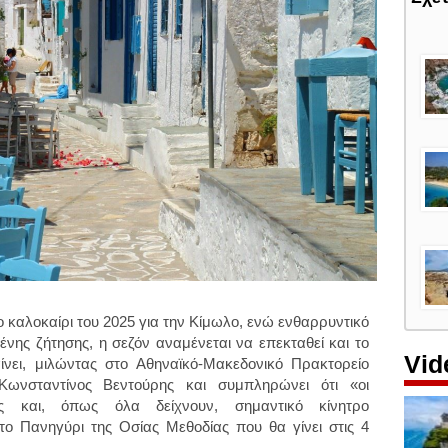
το καλοκαίρι του 2025 για την Κίμωλο, ενώ ενθαρρυντικό
μένης ζήτησης, η σεζόν αναμένεται να επεκταθεί και το
Vid
νει, μιλώντας στο Αθηναϊκό-Μακεδονικό Πρακτορείο
ωνσταντίνος Βεντούρης και συμπληρώνει ότι «οι
τές και, όπως όλα δείχνουν, σημαντικό κίνητρο
το Πανηγύρι της Οσίας Μεθοδίας που θα γίνει στις 4