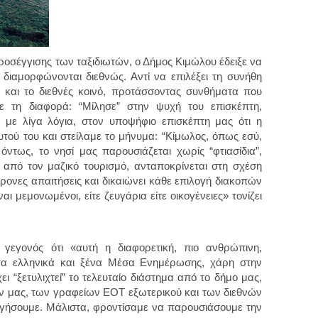
ροσέγγισης των ταξιδιωτών, ο Δήμος Κιμώλου έδειξε να
υ διαμορφώνονται διεθνώς. Αντί να επιλέξει τη συνήθη
ό και το διεθνές κοινό, προτάσσοντας συνθήματα που
ε τη διαφορά: “Μίλησε” στην ψυχή του επισκέπτη,
, με λίγα λόγια, στον υποψήφιο επισκέπτη μας ότι η
υτού του και στείλαμε το μήνυμα: “Κίμωλος, όπως εσύ,
ί όντως, το νησί μας παρουσιάζεται χωρίς “φτιασίδια”,
 από τον μαζικό τουρισμό, ανταποκρίνεται στη σχέση
χρονες απαιτήσεις και δικαιώνει κάθε επιλογή διακοπών
αι μεμονωμένοι, είτε ζευγάρια είτε οικογένειες» τονίζει
ο γεγονός ότι «αυτή η διαφορετική, πιο ανθρώπινη,
στα ελληνικά και ξένα Μέσα Ενημέρωσης, χάρη στην
 “ξετυλιχτεί” το τελευταίο διάστημα από το δήμο μας,
ων μας, των γραφείων ΕΟΤ εξωτερικού και των διεθνών
γήσουμε. Μάλιστα, φροντίσαμε να παρουσιάσουμε την