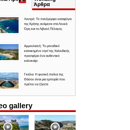
καρτέλα)
Άρθρα
Λουτρό: Το πανέμορφο καταφύγιο
της Κρήτης ανάμεσα στα Λευκά
Όρη και το Λιβυκό Πέλαγος
Αμμουλιανή: Το μοναδικό
κατοικημένο νησί της Χαλκιδικής
προσφέρει ένα αυθεντικό
καλοκαίρι
Γκιόλα: Η φυσική πισίνα της
Θάσου είναι μια εμπειρία που
πρέπει να ζήσετε
eo gallery