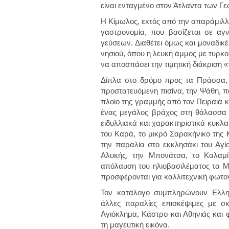
είναι ενταγμένο στον Άτλαντα των Γ
Η Κίμωλος, εκτός από την απαράμιλλη 
γαστρονομία, που βασίζεται σε αγ
γεύσεων. Διαθέτει όμως και μοναδικ
νησιού, όπου η λευκή άμμος με τυρκο
να αποσπάσει την τιμητική διάκριση 
Δίπλα στο δρόμο προς τα Πράσσα, 
προστατευόμενη πισίνα, την Ψάθη, που
πλοίο της γραμμής από τον Πειραιά κα
ένας μεγάλος βράχος στη θάλασσα 
ειδυλλιακά και χαρακτηριστικά κυκλα
του Καρά, το μικρό Σαρακήνικο της 
την παραλία στο εκκλησάκι του Αγίο
Αλυκής, την Μπονάτσα, το Καλαμίτ
απόλαυση του ηλιοβασιλέματος τα 
προσφέρονται για καλλιτεχνική φωτ
Τον κατάλογο συμπληρώνουν Ελλην
άλλες παραλίες επισκέψιμες με σ
Αγιόκλημα, Κάστρο και Αθηνιάς και
τη μαγευτική εικόνα.