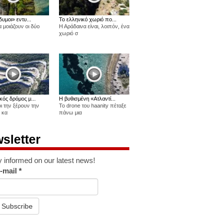
δυμοι» εντυ...
Το ελληνικό χωριό πο...
 μοιάζουν οι δύο
Η Αράδαινα είναι, λοιπόν, ένα
χωριό σ
κός δρόμος μ...
Η βυθισμένη «Ατλαντί...
οι την ξέρουν την
Το drone του haanity πέταξε
 κα
πάνω μια
sletter
y informed on our latest news!
-mail
*
Subscribe