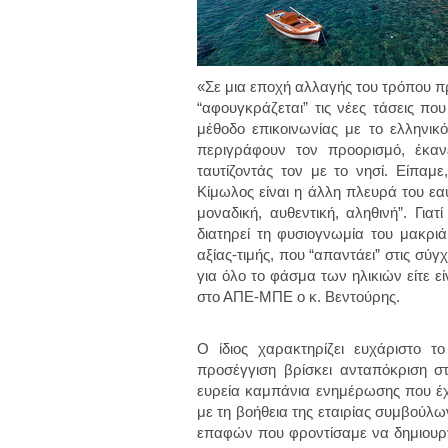
«Σε μια εποχή αλλαγής του τρόπου π
“αφουγκράζεται” τις νέες τάσεις πο
μέθοδο επικοινωνίας με το ελληνικ
περιγράφουν τον προορισμό, έκαν
ταυτίζοντάς τον με το νησί. Είπαμε
Κίμωλος είναι η άλλη πλευρά του εα
μοναδική, αυθεντική, αληθινή”. Γιατ
διατηρεί τη φυσιογνωμία του μακριά
αξίας-τιμής, που “απαντάει” στις σύγ
για όλο το φάσμα των ηλικιών είτε είν
στο ΑΠΕ-ΜΠΕ ο κ. Βεντούρης.
Ο ίδιος χαρακτηρίζει ευχάριστο τ
προσέγγιση βρίσκει ανταπόκριση 
ευρεία καμπάνια ενημέρωσης που έχει
με τη βοήθεια της εταιρίας συμβούλ
επαφών που φροντίσαμε να δημιουρ