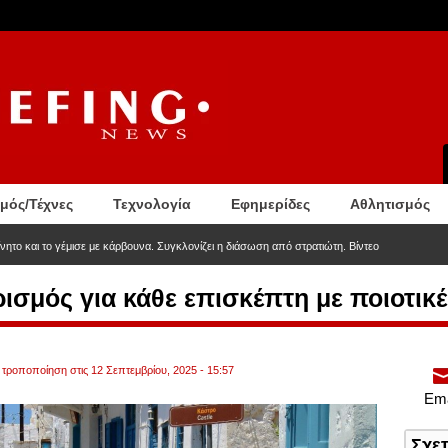
σμός/Τέχνες
Τεχνολογία
Εφημερίδες
Αθλητισμός
νητο και το γέμισε με κάρβουνα. Συγκλονίζει η διάσωση από στρατιώτη. Βίντεο
σμός για κάθε επισκέπτη με ποιοτικέ
 τροποποίηση στις 12 Σεπτεμβρίου, 2025 - 15:57
Ema
Σχε