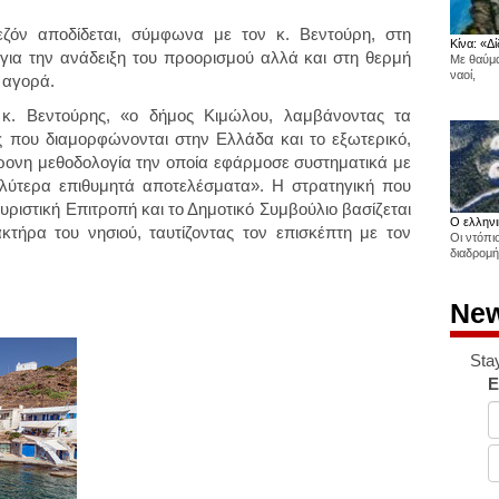
σεζόν αποδίδεται, σύμφωνα με τον κ. Βεντούρη, στη
Κίνα: «Δί
για την ανάδειξη του προορισμού αλλά και στη θερμή
Με θαύμα
ναοί,
 αγορά.
κ. Βεντούρης, «ο δήμος Κιμώλου, λαμβάνοντας τα
ς που διαμορφώνονται στην Ελλάδα και το εξωτερικό,
ρονη μεθοδολογία την οποία εφάρμοσε συστηματικά με
λύτερα επιθυμητά αποτελέσματα». Η στρατηγική που
υριστική Επιτροπή και το Δημοτικό Συμβούλιο βασίζεται
Ο ελληνι
κτήρα του νησιού, ταυτίζοντας τον επισκέπτη με τον
Οι ντόπι
διαδρομή
New
Sta
E