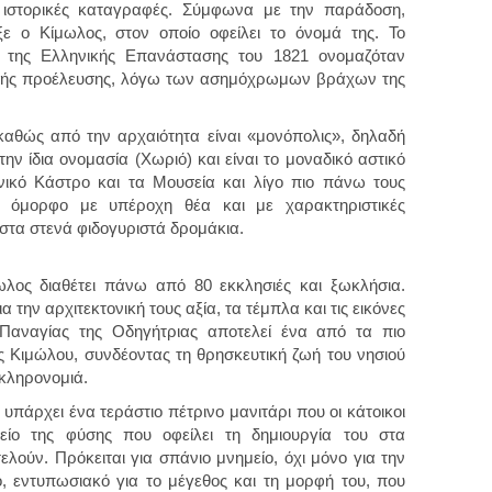
ς ιστορικές καταγραφές. Σύμφωνα με την παράδοση,
ξε ο Κίμωλος, στον οποίο οφείλει το όνομά της. Το
 της Ελληνικής Επανάστασης του 1821 ονομαζόταν
τικής προέλευσης, λόγω των ασημόχρωμων βράχων της
 καθώς από την αρχαιότητα είναι «μονόπολις», δηλαδή
την ίδια ονομασία (Χωριό) και είναι το μοναδικό αστικό
νικό Κάστρο και τα Μουσεία και λίγο πιο πάνω τους
ι όμορφο με υπέροχη θέα και με χαρακτηριστικές
 στα στενά φιδογυριστά δρομάκια.
ωλος διαθέτει πάνω από 80 εκκλησιές και ξωκλήσια.
 την αρχιτεκτονική τους αξία, τα τέμπλα και τις εικόνες
 Παναγίας της Οδηγήτριας αποτελεί ένα από τα πιο
ης Κιμώλου, συνδέοντας τη θρησκευτική ζωή του νησιού
υ κληρονομιά.
υπάρχει ένα τεράστιο πέτρινο μανιτάρι που οι κάτοικοι
είο της φύσης που οφείλει τη δημιουργία του στα
λούν. Πρόκειται για σπάνιο μνημείο, όχι μόνο για την
 εντυπωσιακό για το μέγεθος και τη μορφή του, που