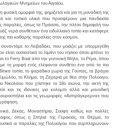
εωλογικών Μνημείων του Αιγαίου.
φυσική ομορφιά της, φημίζεται και για τη μοναδική της
νά και τοπικά υλικά που προσφέρουν μια πανδαισία
ές παραλίες, όπως τα Πράσσα, την πλέον δημοφιλή του
υάζ νερά συνθέτουν ένα ειδυλλιακό τοπίο και κατάφερε
«της πιο καθαρής παραλίας στον κόσμο».
συναντάμε το Λειβαδάκι, που μοιάζει με υπερμεγέθη
 είναι ουσιαστικά το λιμάνι του νησιού όπου φτάνει το
ι το Ferry Boat από την γειτονική Μήλο, το Ρέμα, όπου
με τη μορφή ενός ελέφαντα συνθέτει ένα από τα πιο
δίτικα τοπία, το ψαράδικο χωριό της Γούπας, τα βράχια
Κιμώλου, το Κλήμα, τη Ζαχαριά με θέα στην Πολύαιγο,
υ Νικολάου που χτίστηκε το 18ο αιώνα, την ακτή της
σι και τις ιδανικές για κολύμπι αλλά και μοναδική
Μαυροσπήλια και τις γεωμορφές «Ασπράγκρεμνα» που
ογράφηση.
ικά, Δέκας, Μοναστήρια, Σούφη καθώς και πολλές
κάφος, όπως η Σπηλιά της Γερακιάς, τα Θέρμα, το
 φυσικά οι παραλίες της Πολυαίγου που συμπληρώνουν