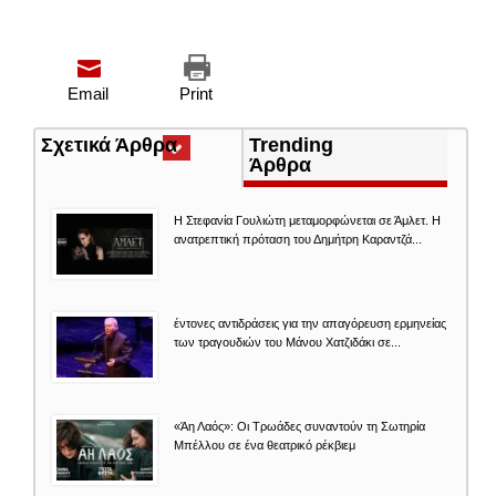
Email
Print
Σχετικά Άρθρα
(ενεργή
Trending
καρτέλα)
Άρθρα
Η Στεφανία Γουλιώτη μεταμορφώνεται σε Άμλετ. Η
ανατρεπτική πρόταση του Δημήτρη Καραντζά...
έντονες αντιδράσεις για την απαγόρευση ερμηνείας
των τραγουδιών του Μάνου Χατζιδάκι σε...
«Άη Λαός»: Οι Τρωάδες συναντούν τη Σωτηρία
Μπέλλου σε ένα θεατρικό ρέκβιεμ