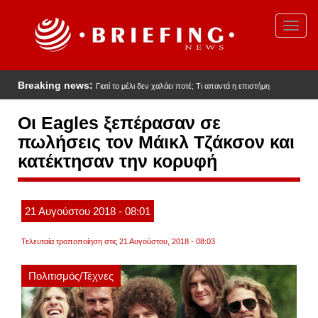
Παράκαμψη
προς
Toggl
το
navig
κυρίως
περιεχόμενο
Breaking news:
Γιατί το μέλι δεν χαλάει ποτέ; Τι απαντά η επιστήμη
Οι Eagles ξεπέρασαν σε
πωλήσεις τον Μάικλ Τζάκσον και
κατέκτησαν την κορυφή
21
Αυγούστου
2018
- 08:01
Τελευταία τροποποίηση στις 21 Αυγούστου, 2018 - 08:03
Πολιτισμός/Τέχνες