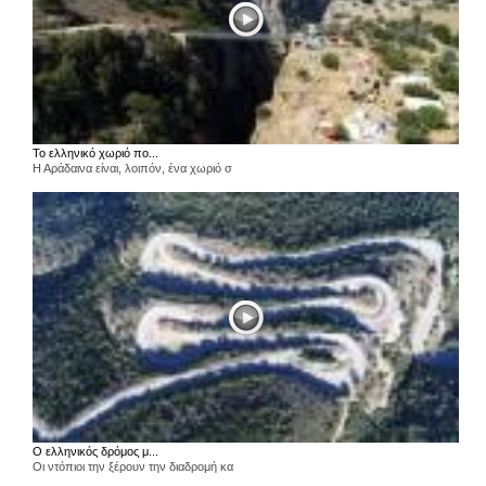
Το ελληνικό χωριό πο...
Η Αράδαινα είναι, λοιπόν, ένα χωριό σ
Ο ελληνικός δρόμος μ...
Οι ντόπιοι την ξέρουν την διαδρομή κα