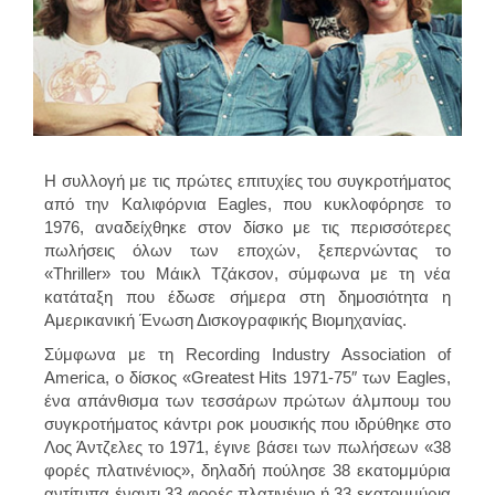
Η συλλογή με τις πρώτες επιτυχίες του συγκροτήματος
από την Καλιφόρνια Eagles, που κυκλοφόρησε το
1976, αναδείχθηκε στον δίσκο με τις περισσότερες
πωλήσεις όλων των εποχών, ξεπερνώντας το
«Thriller» του Μάικλ Τζάκσον, σύμφωνα με τη νέα
κατάταξη που έδωσε σήμερα στη δημοσιότητα η
Αμερικανική Ένωση Δισκογραφικής Βιομηχανίας.
Σύμφωνα με τη Recording Industry Association of
America, ο δίσκος «Greatest Hits 1971-75″ των Eagles,
ένα απάνθισμα των τεσσάρων πρώτων άλμπουμ του
συγκροτήματος κάντρι ροκ μουσικής που ιδρύθηκε στο
Λος Άντζελες το 1971, έγινε βάσει των πωλήσεων «38
φορές πλατινένιος», δηλαδή πούλησε 38 εκατομμύρια
αντίτυπα έναντι 33 φορές πλατινένιο ή 33 εκατομμύρια