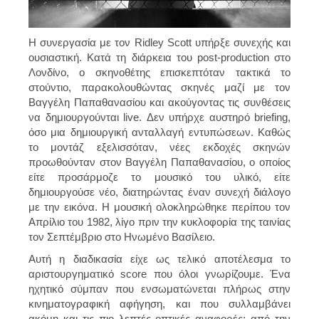
Η συνεργασία με τον Ridley Scott υπήρξε συνεχής και
ουσιαστική. Κατά τη διάρκεια του post-production στο
Λονδίνο, ο σκηνοθέτης επισκεπτόταν τακτικά το
στούντιο, παρακολουθώντας σκηνές μαζί με τον
Βαγγέλη Παπαθανασίου και ακούγοντας τις συνθέσεις
να δημιουργούνται live. Δεν υπήρχε αυστηρό briefing,
όσο μια δημιουργική ανταλλαγή εντυπώσεων. Καθώς
το μοντάζ εξελισσόταν, νέες εκδοχές σκηνών
προωθούνταν στον Βαγγέλη Παπαθανασίου, ο οποίος
είτε προσάρμοζε το μουσικό του υλικό, είτε
δημιουργούσε νέο, διατηρώντας έναν συνεχή διάλογο
με την εικόνα. Η μουσική ολοκληρώθηκε περίπου τον
Απρίλιο του 1982, λίγο πριν την κυκλοφορία της ταινίας
τον Σεπτέμβριο στο Ηνωμένο Βασίλειο.
Αυτή η διαδικασία είχε ως τελικό αποτέλεσμα το
αριστουργηματικό score που όλοι γνωρίζουμε. Ένα
ηχητικό σύμπαν που ενσωματώνεται πλήρως στην
κινηματογραφική αφήγηση, και που συλλαμβάνει
ακόμη και τις πιο λεπτές οπτικές αναφορές: από την