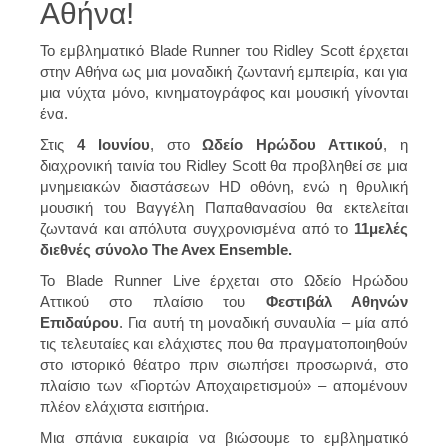
Αθήνα!
Το εμβληματικό Blade Runner του Ridley Scott έρχεται
στην Αθήνα ως μια μοναδική ζωντανή εμπειρία, και για
μια νύχτα μόνο, κινηματογράφος και μουσική γίνονται
ένα.
Στις
4 Ιουνίου
, στο
Ωδείο Ηρώδου Αττικού
, η
διαχρονική ταινία του Ridley Scott θα προβληθεί σε μια
μνημειακών διαστάσεων HD οθόνη, ενώ η θρυλική
μουσική του Βαγγέλη Παπαθανασίου θα εκτελείται
ζωντανά και απόλυτα συγχρονισμένα από το
11μελές
διεθνές σύνολο The Avex Ensemble.
Το Blade Runner Live έρχεται στο Ωδείο Ηρώδου
Αττικού στο πλαίσιο του
Φεστιβάλ Αθηνών
Επιδαύρου
. Για αυτή τη μοναδική συναυλία – μία από
τις τελευταίες και ελάχιστες που θα πραγματοποιηθούν
στο ιστορικό θέατρο πριν σιωπήσει προσωρινά, στο
πλαίσιο των «Γιορτών Αποχαιρετισμού» – απομένουν
πλέον ελάχιστα εισιτήρια.
Μια σπάνια ευκαιρία να βιώσουμε το εμβληματικό