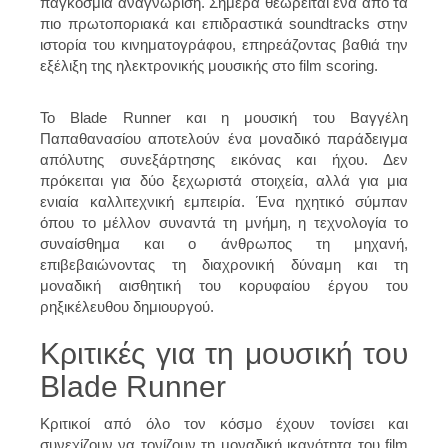
παγκόσμια αναγνώριση. Σήμερα θεωρείται ένα από τα
πιο πρωτοποριακά και επιδραστικά soundtracks στην
ιστορία του κινηματογράφου, επηρεάζοντας βαθιά την
εξέλιξη της ηλεκτρονικής μουσικής στο film scoring.
Το Blade Runner και η μουσική του Βαγγέλη
Παπαθανασίου αποτελούν ένα μοναδικό παράδειγμα
απόλυτης συνεξάρτησης εικόνας και ήχου. Δεν
πρόκειται για δύο ξεχωριστά στοιχεία, αλλά για μια
ενιαία καλλιτεχνική εμπειρία. Ένα ηχητικό σύμπαν
όπου το μέλλον συναντά τη μνήμη, η τεχνολογία το
συναίσθημα και ο άνθρωπος τη μηχανή,
επιβεβαιώνοντας τη διαχρονική δύναμη και τη
μοναδική αισθητική του κορυφαίου έργου του
ρηξικέλευθου δημιουργού.
Κριτικές για τη μουσική του
Blade Runner
Κριτικοί από όλο τον κόσμο έχουν τονίσει και
συνεχίζουν να τονίζουν τη μοναδική ικανότητα του film