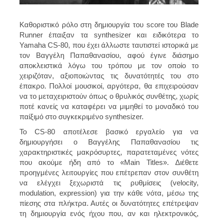
Καθοριστικό ρόλο στη δημιουργία του score του Blade
Runner έπαιξαν τα synthesizer και ειδικότερα το
Yamaha CS-80, που έχει άλλωστε ταυτιστεί ιστορικά με
τον Βαγγέλη Παπαθανασίου, αφού έγινε διάσημο
αποκλειστικά λόγω του τρόπου με τον οποίο το
χειριζόταν, αξιοποιώντας τις δυνατότητές του στο
έπακρο. Πολλοί μουσικοί, αργότερα, θα επιχειρούσαν
να το μεταχειριστούν όπως ο θρυλικός συνθέτης, χωρίς
ποτέ κανείς να καταφέρει να μιμηθεί το μοναδικό του
παίξιμό στο συγκεκριμένο synthesizer.
Το CS-80 αποτέλεσε βασικό εργαλείο για να
δημιουργήσει ο Βαγγέλης Παπαθανασίου τις
χαρακτηριστικές μακρόσυρτες, παρατεταμένες νότες
που ακούμε ήδη από το «Main Titles». Διέθετε
προηγμένες λειτουργίες που επέτρεπαν στον συνθέτη
να ελέγχει ξεχωριστά τις ρυθμίσεις (velocity,
modulation, expression) για την κάθε νότα, μέσω της
πίεσης στα πλήκτρα. Αυτές οι δυνατότητες επέτρεψαν
τη δημιουργία ενός ήχου που, αν και ηλεκτρονικός,