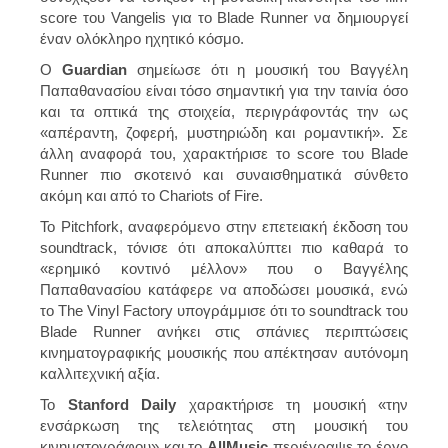
score του Vangelis για το Blade Runner να δημιουργεί
έναν ολόκληρο ηχητικό κόσμο.
Ο
Guardian
σημείωσε ότι η μουσική του Βαγγέλη
Παπαθανασίου είναι τόσο σημαντική για την ταινία όσο
και τα οπτικά της στοιχεία, περιγράφοντάς την ως
«απέραντη, ζοφερή, μυστηριώδη και ρομαντική». Σε
άλλη αναφορά του, χαρακτήρισε το score του Blade
Runner πιο σκοτεινό και συναισθηματικά σύνθετο
ακόμη και από το Chariots of Fire.
Το Pitchfork, αναφερόμενο στην επετειακή έκδοση του
soundtrack, τόνισε ότι αποκαλύπτει πιο καθαρά το
«ερημικό κοντινό μέλλον» που ο Βαγγέλης
Παπαθανασίου κατάφερε να αποδώσει μουσικά, ενώ
το The Vinyl Factory υπογράμμισε ότι το soundtrack του
Blade Runner ανήκει στις σπάνιες περιπτώσεις
κινηματογραφικής μουσικής που απέκτησαν αυτόνομη
καλλιτεχνική αξία.
Το
Stanford Daily
χαρακτήρισε τη μουσική «την
ενσάρκωση της τελειότητας στη μουσική του
κινηματογράφου» και το
AllMusic
περιέγραψε το έργο