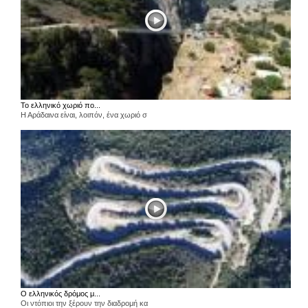
Το ελληνικό χωριό πο...
Η Αράδαινα είναι, λοιπόν, ένα χωριό σ
Ο ελληνικός δρόμος μ...
Οι ντόπιοι την ξέρουν την διαδρομή κα