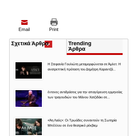
Email
Print
Σχετικά Άρθρα
(ενεργή
Trending
καρτέλα)
Άρθρα
Η Στεφανία Γουλιώτη μεταμορφώνεται σε Άμλετ. Η
ανατρεπτική πρόταση του Δημήτρη Καραντζά...
έντονες αντιδράσεις για την απαγόρευση ερμηνείας
των τραγουδιών του Μάνου Χατζιδάκι σε...
«Άη Λαός»: Οι Τρωάδες συναντούν τη Σωτηρία
Μπέλλου σε ένα θεατρικό ρέκβιεμ