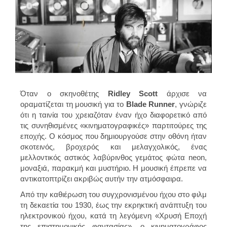
Όταν ο σκηνοθέτης
Ridley Scott
άρχισε να
οραματίζεται τη μουσική για το
Blade Runner
, γνώριζε
ότι η ταινία του χρειαζόταν έναν ήχο διαφορετικό από
τις συνηθισμένες «κινηματογραφικές» παρτιτούρες της
εποχής. Ο κόσμος που δημιουργούσε στην οθόνη ήταν
σκοτεινός, βροχερός και μελαγχολικός, ένας
μελλοντικός αστικός λαβύρινθος γεμάτος φώτα neon,
μοναξιά, παρακμή και μυστήριο. Η μουσική έπρεπε να
αντικατοπτρίζει ακριβώς αυτήν την ατμόσφαιρα.
Από την καθιέρωση του συγχρονισμένου ήχου στο φιλμ
τη δεκαετία του 1930, έως την εκρηκτική ανάπτυξη του
ηλεκτρονικού ήχου, κατά τη λεγόμενη «Χρυσή Εποχή
της επιστημονικής φαντασίας», ο κινηματογράφος