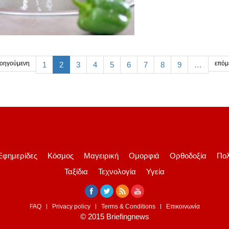
οηγούμενη
επόμ
1
2
3
4
5
6
7
8
9
…
Εφημερίδες
Κόσμος
Μαγειρική
Ομορφιά
Ορθοδοξία
Πολ
Ταξίδια
Τεχνολογία
Υγεία
FAQ
Privacy policy
Terms & Conditions
Επικοινωνία
© 2015 Briefingnews