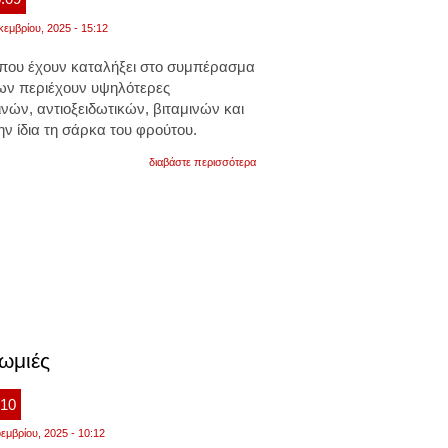
κεμβρίου, 2025 - 15:12
ς που έχουν καταλήξει στο συμπέρασμα
των περιέχουν υψηλότερες
νών, αντιοξειδωτικών, βιταμινών και
ν ίδια τη σάρκα του φρούτου.
για
διαβάστε περισσότερα
μην
πετάτε
τις
φλούδες
των
φρούτων.
δείτε
τα
σημαντικά
οφέλη
που
έχουν
ρωμιές
:10
εμβρίου, 2025 - 10:12