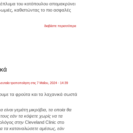
ο ξέπλυμα του κοτόπουλου απομακρύνει
ρωμιές, καθιστώντας το πιο ασφαλές
για
διαβάστε περισσότερα
γιατί
δεν
πρέπει
να
πλένετε
το
κοτόπουλο
πριν
το
ικά
μαγειρέψετε
–
ποιοι
οι
λευταία τροποποίηση στις 7 Μαΐου, 2024 - 14:39
κίνδυνοι
νουμε τα φρούτα και τα λαχανικά σωστά
.
 είναι γεμάτη μικρόβια, τα οποία θα
τους εάν τα κόψετε χωρίς να τα
τολόγος στην Cleveland Clinic στο
να τα καταναλώσετε αμέσως, εάν