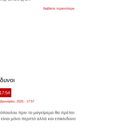
για
διαβάστε περισσότερα
έτσι
πρέπει
να
πλένετε
σωστά
τα
δόντια
σας.
τι
αποκαλύπτει
νέα
έρευνα
νδυνοι
 17:54
βρουαρίου, 2025 - 17:57
τόπουλου πριν το μαγείρεμα θα πρέπει
είναι μόνο περιττό αλλά και επικίνδυνο