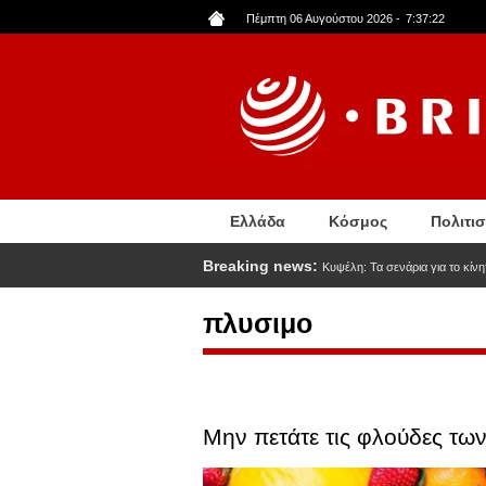
Παράκαμψη
Πέμπτη 06 Αυγούστου 2026
-
7:37:23
προς
το
κυρίως
περιεχόμενο
Ελλάδα
Κόσμος
Πολιτι
Breaking news:
Κυψέλη: Τα σενάρια για το κίν
πλυσιμο
Μην πετάτε τις φλούδες των