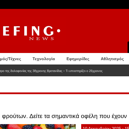
σμός/Τέχνες
Τεχνολογία
Εφημερίδες
Αθλητισμός
ητρο της δολοφονίας της 38χρονης Βρετανίδας – Τι υποστηρίζει ο 26χρονος
 φρούτων. Δείτε τα σημαντικά οφέλη που έχουν
10
Δεκεμβρίου
2025
- 1