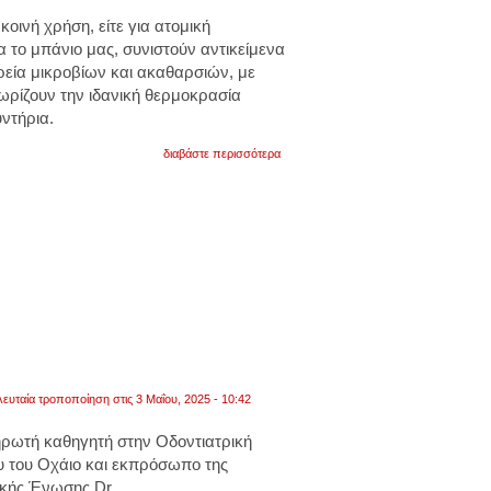
α κοινή χρήση, είτε για ατομική
ια το μπάνιο μας, συνιστούν αντικείμενα
ία μικροβίων και ακαθαρσιών, με
ωρίζουν την ιδανική θερμοκρασία
ντήρια.
για
διαβάστε περισσότερα
η
ιδανική
θερμοκρασία
για
να
φύγουν
από
τις
πετσέτες
σας
μικρόβια
και
βρωμιές
λευταία τροποποίηση στις 3 Μαΐου, 2025 - 10:42
ρωτή καθηγητή στην Οδοντιατρική
υ του Οχάιο και εκπρόσωπο της
ικής Ένωσης Dr.