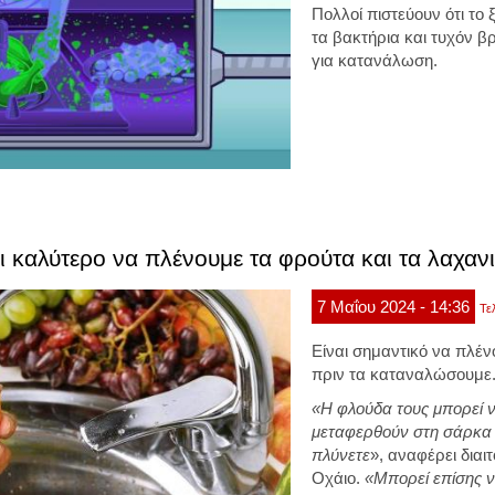
Πολλοί πιστεύουν ότι τ
τα βακτήρια και τυχόν β
για κατανάλωση.
αι καλύτερο να πλένουμε τα φρούτα και τα λαχαν
7
Μαΐου
2024
- 14:36
Τε
Είναι σημαντικό να πλέ
πριν τα καταναλώσουμε
«Η φλούδα τους μπορεί να
μεταφερθούν στη σάρκα 
πλύνετε
», αναφέρει διαι
Οχάιο.
«Μπορεί επίσης 