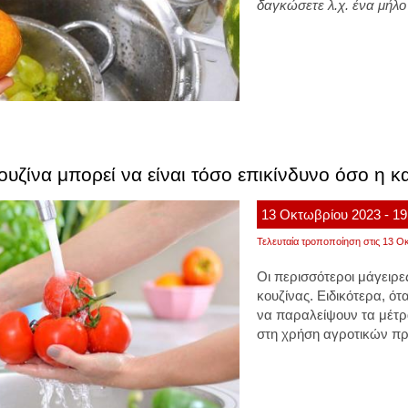
δαγκώσετε λ.χ. ένα μήλο
κουζίνα μπορεί να είναι τόσο επικίνδυνο όσο η
13
Οκτωβρίου
2023
- 19
Τελευταία τροποποίηση στις 13 Οκ
Οι περισσότεροι μάγειρε
κουζίνας. Ειδικότερα, ότ
να παραλείψουν τα μέτρα
στη χρήση αγροτικών πρ