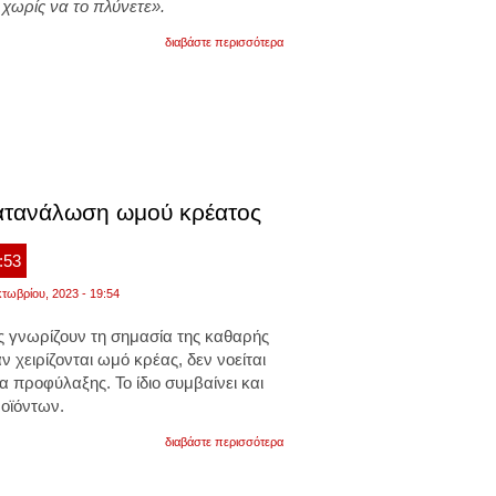
 χωρίς να το πλύνετε».
για
διαβάστε περισσότερα
πότε
και
με
ποιο
τρόπο
είναι
καλύτερο
να
πλένουμε
τα
 κατανάλωση ωμού κρέατος
φρούτα
και
τα
:53
λαχανικά
τωβρίου, 2023 - 19:54
ς γνωρίζουν τη σημασία της καθαρής
αν χειρίζονται ωμό κρέας, δεν νοείται
 προφύλαξης. Το ίδιο συμβαίνει και
οϊόντων.
για
διαβάστε περισσότερα
αυτό
το
κοινό