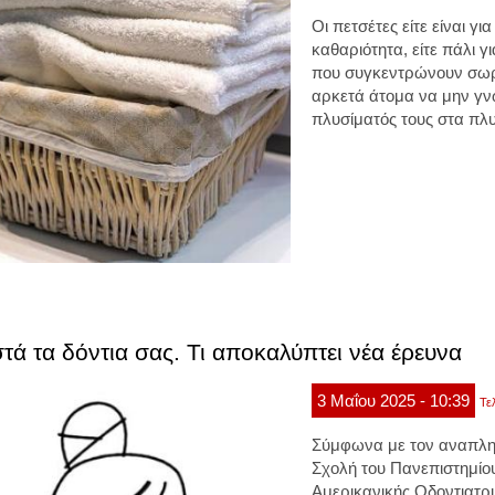
Οι πετσέτες είτε είναι γι
καθαριότητα, είτε πάλι γ
που συγκεντρώνουν σωρε
αρκετά άτομα να μην γν
πλυσίματός τους στα πλυ
τά τα δόντια σας. Τι αποκαλύπτει νέα έρευνα
3
Μαΐου
2025
- 10:39
Τε
Σύμφωνα με τον αναπλη
Σχολή του Πανεπιστημίο
Αμερικανικής Οδοντιατρ