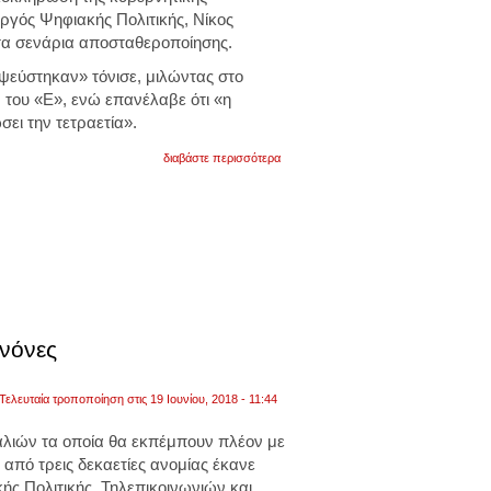
ργός Ψηφιακής Πολιτικής, Νίκος
τα σενάρια αποσταθεροποίησης.
ιαψεύστηκαν» τόνισε, μιλώντας στο
ν του «Ε», ενώ επανέλαβε ότι «η
ει την τετραετία».
για
διαβάστε περισσότερα
n.
παππάς:
οι
μύχιοι
πόθοι
τους
διαψεύστηκαν
ανόνες
Τελευταία τροποποίηση στις 19 Ιουνίου, 2018 - 11:44
αναλιών τα οποία θα εκπέμπουν πλέον με
 από τρεις δεκαετίες ανομίας έκανε
ς Πολιτικής, Τηλεπικοινωνιών και