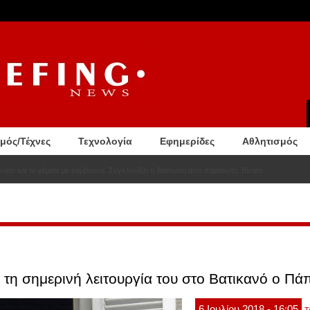
σμός/Τέχνες
Τεχνολογία
Εφημερίδες
Αθλητισμός
νητο και το γέμισε με κάρβουνα. Συγκλονίζει η διάσωση από στρατιώτη. Βίντεο
τη σημερινή λειτουργία του στο Βατικανό ο Πά
6
Ιουλίου
2018
- 16:05