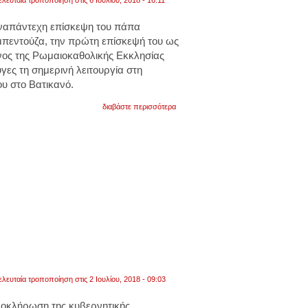
ελευταία τροποποίηση στις 6 Ιουλίου, 2018 - 16:11
αναπάντεχη επίσκεψη του πάπα
πεντούζα, την πρώτη επίσκεψή του ως
νος της Ρωμαιοκαθολικής Εκκλησίας
ες τη σημερινή λειτουργία στη
ου στο Βατικανό.
για
διαβάστε περισσότερα
στους
πρόσφυγες
αφιέρωσε
τη
σημερινή
λειτουργία
του
στο
βατικανό
ο
πάπας
ελευταία τροποποίηση στις 2 Ιουλίου, 2018 - 09:03
ολοκλήρωση της κυβερνητικής