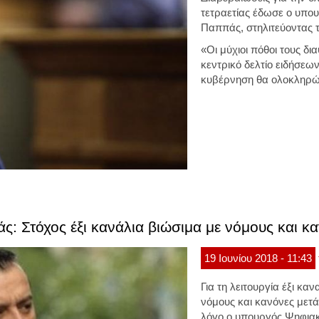
τετραετίας έδωσε ο υπου
Παππάς, στηλιτεύοντας 
«Οι μύχιοι πόθοι τους δ
κεντρικό δελτίο ειδήσεω
κυβέρνηση θα ολοκληρώσ
: Στόχος έξι κανάλια βιώσιμα με νόμους και κ
19
Ιουνίου
2018
- 11:43
Για τη λειτουργία έξι κ
νόμους και κανόνες μετά
λόγο ο υπουργός Ψηφιακή