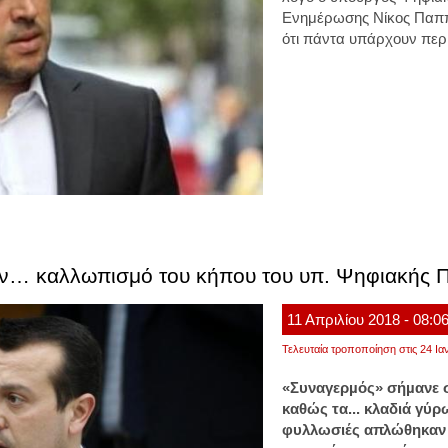
Ενημέρωσης Νίκος Παππ
ότι πάντα υπάρχουν περ
ον… καλλωπισμό του κήπου του υπ. Ψηφιακής Π
11
Απριλίου
2018
- 08:0
Τελευταία τροποποίηση στις 24 Ια
«Συναγερµός» σήµανε σ
καθώς τα... κλαδιά γύρ
φυλλωσιές απλώθηκαν 