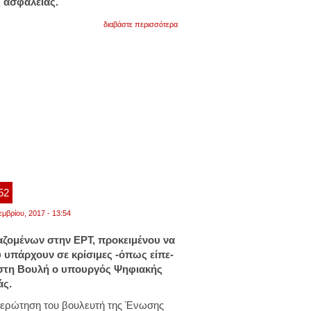
ς ασφαλείας.
για
διαβάστε περισσότερα
ξόδεψαν
5.704
ευρώ
για
τον…
καλλωπισμό
του
κήπου
του
υπ.
ψηφιακής
πολιτικής
:52
εμβρίου, 2017 - 13:54
ζομένων στην ΕΡΤ, προκειμένου να
 υπάρχουν σε κρίσιμες -όπως είπε-
 στη Βουλή ο υπουργός Ψηφιακής
άς.
 ερώτηση του βουλευτή της Ένωσης