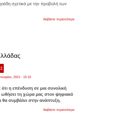
ιάδη σχετικά με την προβολή των
για
διαβάστε περισσότερα
νέες
προσλήψεις
206
εργαζομένων
στην
ερτ
ανακοίνωσε
ο
Ελλάδας
νίκος
παππάς
03
νουαρίου, 2021 - 15:10
 ότι η επένδυση σε μια συνολική
 ωθήσει τη χώρα μας στον ψηφιακό
ι θα συμβάλει στην ανάπτυξη.
για
διαβάστε περισσότερα
παππάς:
η
ψηφιακή
τεχνολογία
μπορεί