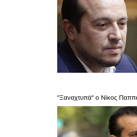
"Ξαναχτυπά" ο Νίκος Παππάς