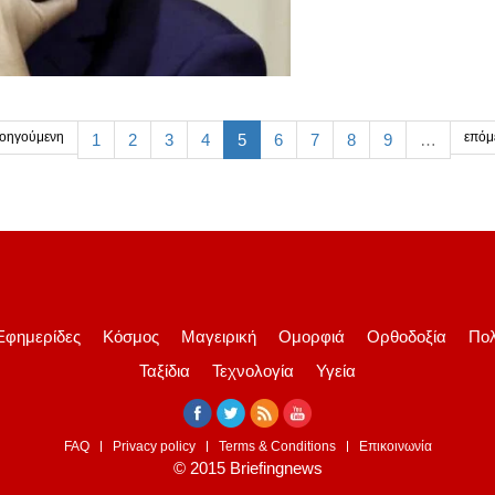
οηγούμενη
επόμ
1
2
3
4
5
6
7
8
9
…
Εφημερίδες
Κόσμος
Μαγειρική
Ομορφιά
Ορθοδοξία
Πολ
Ταξίδια
Τεχνολογία
Υγεία
FAQ
Privacy policy
Terms & Conditions
Επικοινωνία
© 2015 Briefingnews