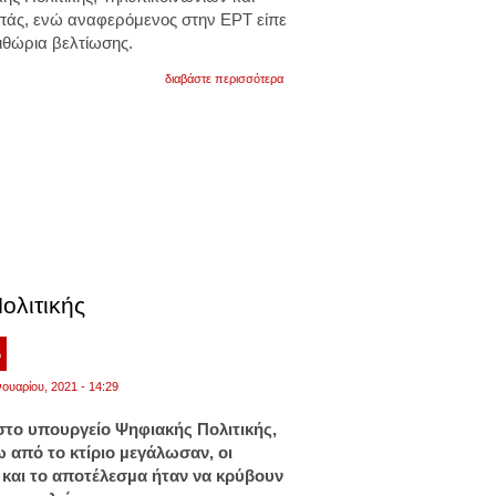
άς, ενώ αναφερόμενος στην ΕΡΤ είπε
ιθώρια βελτίωσης.
για
διαβάστε περισσότερα
"ξαναχτυπά"
ο
νίκος
παππάς:
στόχος
έξι
κανάλια
βιώσιμα
με
νόμους
και
κανόνες
ολιτικής
6
νουαρίου, 2021 - 14:29
το υπουργείο Ψηφιακής Πολιτικής,
ω από το κτίριο µεγάλωσαν, οι
και το αποτέλεσµα ήταν να κρύβουν