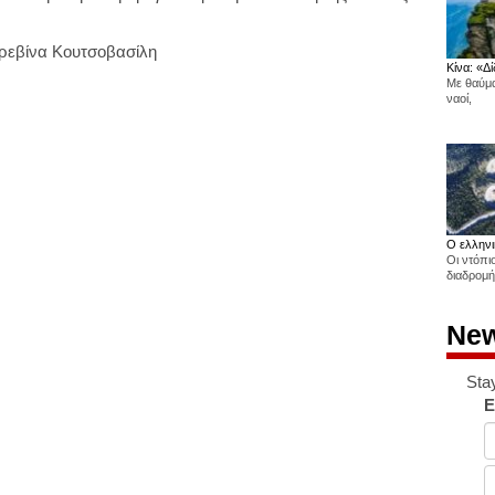
αρεβίνα Κουτσοβασίλη
Κίνα: «Δί
Με θαύμα
ναοί,
Ο ελληνι
Οι ντόπι
διαδρομή
New
Sta
E