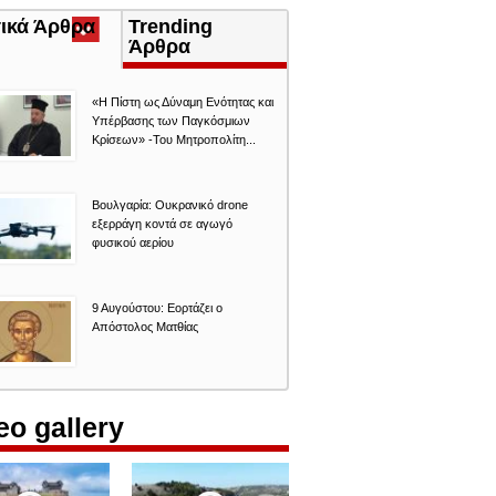
τικά Άρθρα
(ενεργή
Trending
καρτέλα)
Άρθρα
«Η Πίστη ως Δύναμη Ενότητας και
Υπέρβασης των Παγκόσμιων
Κρίσεων» -Του Μητροπολίτη...
Βουλγαρία: Ουκρανικό drone
εξερράγη κοντά σε αγωγό
φυσικού αερίου
9 Αυγούστου: Εορτάζει ο
Απόστολος Ματθίας
eo gallery