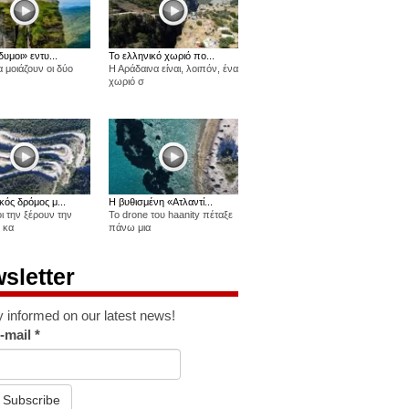
δυμοι» εντυ...
Το ελληνικό χωριό πο...
 μοιάζουν οι δύο
Η Αράδαινα είναι, λοιπόν, ένα
χωριό σ
κός δρόμος μ...
Η βυθισμένη «Ατλαντί...
οι την ξέρουν την
Το drone του haanity πέταξε
 κα
πάνω μια
sletter
y informed on our latest news!
-mail
*
Subscribe