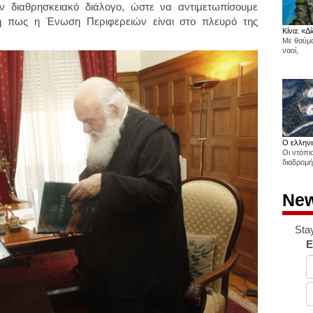
ν διαθρησκειακό διάλογο, ώστε να αντιμετωπίσουμε
η πως η Ένωση Περιφερειών είναι στο πλευρό της
Κίνα: «Δί
Με θαύμα
ναοί,
Ο ελληνι
Οι ντόπι
διαδρομή
New
Sta
E