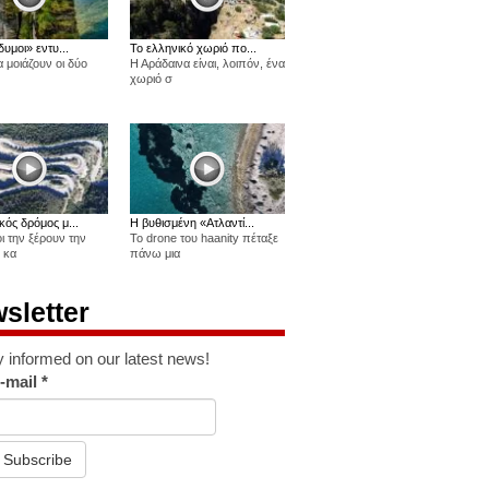
δυμοι» εντυ...
Το ελληνικό χωριό πο...
 μοιάζουν οι δύο
Η Αράδαινα είναι, λοιπόν, ένα
χωριό σ
κός δρόμος μ...
Η βυθισμένη «Ατλαντί...
οι την ξέρουν την
Το drone του haanity πέταξε
 κα
πάνω μια
sletter
y informed on our latest news!
-mail
*
Subscribe