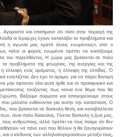
. Αγοραστό και επισήμανε ότι τόσο στην περιοχή της
λλάδα οι Ιεράρχες έχουν καταλάβει τα προβλήματα και
τή η αγωνία μας κρατά όλους ενωμένους», είπε ο
ως «όλοι οι φορείς ενωμένοι πρέπει να κοιτάξουμε
τα του παρελθόντος. Η χώρα μας βρίσκεται σε πολύ
 τα προβλήματα της φτώχειας, της ανεργίας και της
 η έλλειψη ενός οράματος, η έλλειψη της ελπίδας. Ό
 ευτελίζεται. Δεν έχει το όραμα, για να πάρει δύναμη
να μην έφταναν όλα αυτά ήρθε και το προσφυγικό και
χιεπίσκοπος τονίζοντας πως «είναι ένα θέμα που θα
 Ευρώπη. Βάζουμε σύρματα και απαγορεύουμε στους
που μάλιστα ευθύνονται για αυτήν την κατάσταση. Ο
δος, που βρίσκεται σε δύσκολη θέση, και καταβάλλεται
ων, είναι πολύ δύσκολος. Γίνεται δύσκολη η ζωή μας,
 τους ανθρώπους, αλλά πρέπει να τους πούμε ότι δεν
παθήσουν να πάνε εκεί που θέλουν ή θα ξαναγυρίσουν
ε, και ο κίνδυνος των αλληλοσυγκρούσεων μεταξύ τους,