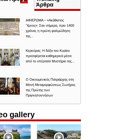
καρτέλα)
Άρθρα
ΑΦΙΕΡΩΜΑ – «Ακάθιστος
Ύμνος»: Σαν σήμερα, πριν 1400
χρόνια, η πρώτη ψαλμώδηση
της...
Κερκύρας: Η δόξα του Κυρίου
προσφέρεται καθημερινά μέσα
από το υπέρτατο Μυστήριο της...
Ο Οικουμενικός Πατριάρχης στη
Μονή Μεταμορφώσεως Σωτήρος
της Πρώτης των
Πριγκηποννήσων
eo gallery