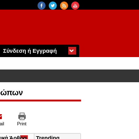
Σύνδεση ή Εγγραφή
θρώπων
il
Print
τικά Άρθρα
(ενεργή
Trending