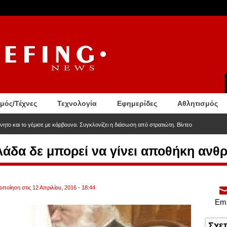
σμός/Τέχνες
Τεχνολογία
Εφημερίδες
Αθλητισμός
νητο και το γέμισε με κάρβουνα. Συγκλονίζει η διάσωση από στρατιώτη. Βίντεο
λάδα δε μπορεί να γίνει αποθήκη αν
οποίηση στις 12 Απριλίου, 2016 - 18:44
Ema
Σχε