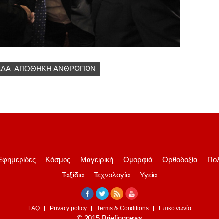
ΆΔΑ
ΑΠΟΘΉΚΗ ΑΝΘΡΏΠΩΝ
Εφημερίδες
Κόσμος
Μαγειρική
Ομορφιά
Ορθοδοξία
Πολ
Ταξίδια
Τεχνολογία
Υγεία
FAQ
Privacy policy
Terms & Conditions
Επικοινωνία
© 2015 Briefingnews