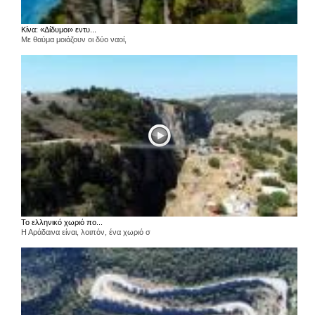
Κίνα: «Δίδυμοι» εντυ...
Με θαύμα μοιάζουν οι δύο ναοί,
Το ελληνικό χωριό πο...
Η Αράδαινα είναι, λοιπόν, ένα χωριό σ