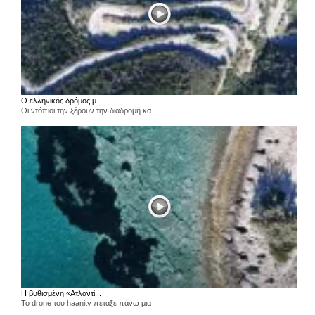
Ο ελληνικός δρόμος μ...
Οι ντόπιοι την ξέρουν την διαδρομή κα
Η βυθισμένη «Ατλαντί...
Το drone του haanity πέταξε πάνω μια