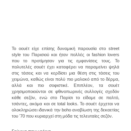
Το οουέτ είχε επίσης δυναμική παρουσία στο street
style του Παρισιού και ήταν πολλές οι fashion lovers
που το προτίμησαν για τις εμφανίσεις τους. Το
πολυτελές σουέτ έχει καταφέρει να παραμείνει ψηλά
στις τάσεις και να κερδίσει μια θέση στις τάσεις του
χειμώνα, καθώς είναι πολύ πιο μαλακό από το δέρμα,
αλλά και πιο σοφιστικέ. Επιπλέον, τα σουέτ
χρησιμοποιούνται σε φθινοπωρινές συλλογές σχεδόν
κάθε σεζόν, ενώ στο Παρίσι το είδαμε σε παλτό,
τσάντες, ακόμα και σε total looks. Το σουέτ έρχεται να
ολοκληρώσει ιδανικά την boho αναβίωση της δεκαετίας
του '70 που κυριαρχεί στη μόδα τις τελευταίες σεζόν.