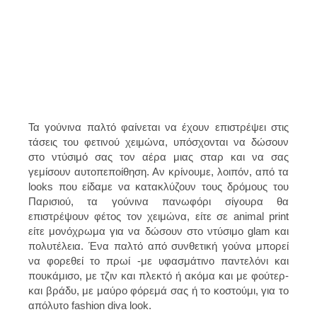
Τα γούνινα παλτό φαίνεται να έχουν επιστρέψει στις
τάσεις του φετινού χειμώνα, υπόσχονται να δώσουν
στο ντύσιμό σας τον αέρα μιας σταρ και να σας
γεμίσουν αυτοπεποίθηση. Αν κρίνουμε, λοιπόν, από τα
looks που είδαμε να κατακλύζουν τους δρόμους του
Παρισιού, τα γούνινα πανωφόρι σίγουρα θα
επιστρέψουν φέτος τον χειμώνα, είτε σε animal print
είτε μονόχρωμα για να δώσουν στο ντύσιμο glam και
πολυτέλεια. Ένα παλτό από συνθετική γούνα μπορεί
να φορεθεί το πρωί -με υφασμάτινο παντελόνι και
πουκάμισο, με τζιν και πλεκτό ή ακόμα και με φούτερ-
και βράδυ, με μαύρο φόρεμά σας ή το κοστούμι, για το
απόλυτο fashion diva look.