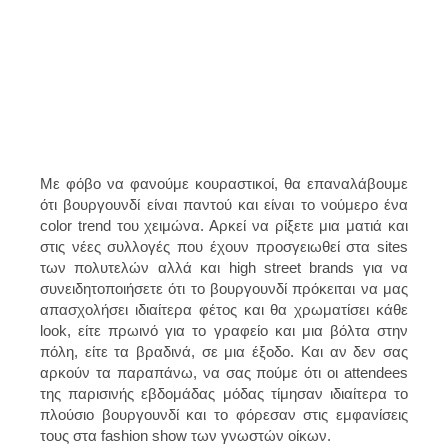
Με φόβο να φανούμε κουραστικοί, θα επαναλάβουμε
ότι βουργουνδί είναι παντού και είναι το νούμερο ένα
color trend του χειμώνα. Αρκεί να ρίξετε μια ματιά και
στις νέες συλλογές που έχουν προσγειωθεί στα sites
των πολυτελών αλλά και high street brands για να
συνειδητοποιήσετε ότι το βουργουνδί πρόκειται να μας
απασχολήσει ιδιαίτερα φέτος και θα χρωματίσει κάθε
look, είτε πρωινό για το γραφείο και μια βόλτα στην
πόλη, είτε τα βραδινά, σε μια έξοδο. Και αν δεν σας
αρκούν τα παραπάνω, να σας πούμε ότι οι attendees
της παρισινής εβδομάδας μόδας τίμησαν ιδιαίτερα το
πλούσιο βουργουνδί και το φόρεσαν στις εμφανίσεις
τους στα fashion show των γνωστών οίκων.