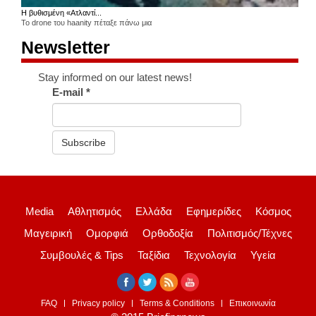
Η βυθισμένη «Ατλαντί...
Το drone του haanity πέταξε πάνω μια
Newsletter
Stay informed on our latest news!
E-mail
*
Subscribe
Media
Αθλητισμός
Ελλάδα
Εφημερίδες
Κόσμος
Μαγειρική
Ομορφιά
Ορθοδοξία
Πολιτισμός/Τέχνες
Συμβουλές & Tips
Ταξίδια
Τεχνολογία
Υγεία
FAQ
Privacy policy
Terms & Conditions
Επικοινωνία