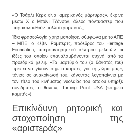
«Ο Τσάρλι Κερκ είναι αμερικανός μάρτυρας», έκρινε
μέσω X ο Μπένι Τζόνσον, άλλος πόντκαστερ που
παρακολουθούν πολλοί τραμπιστές.
Ίδια φρασεολογία χρησιμοποίησε, σύμφωνα με το ΑΠΕ
– ΜΠΕ, ο Κέβιν Ρόμπερτς, πρόεδρος του Heritage
Foundation, υπερσυντηρητικού κέντρου μελετών οι
ιδέες του οποίου επαναλαμβάνονται συχνά από τα
προεδρικά χείλη. «Το μαρτύριό του (ο θάνατός του)
πρέπει να γίνουν σημείο καμπής για τη χώρα μας»,
τόνισε σε ανακοίνωσή του, κάνοντας λογοπαίγνιο με
τον τίτλο του κινήματος νεολαίας του οποίου υπήρξε
συνιδρυτής ο θανών, Turning Point USA («σημείο
καμπής»).
Επικίνδυνη ρητορική και
στοχοποίηση της
«αριστεράς»