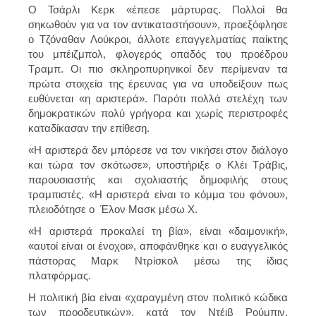
Ο Τσάρλι Κερκ «έπεσε μάρτυρας. Πολλοί θα
σηκωθούν για να τον αντικαταστήσουν», προεξόφλησε
ο Τζόναθαν Λούκροι, άλλοτε επαγγελματίας παίκτης
του μπέιζμπολ, φλογερός οπαδός του προέδρου
Τραμπ. Οι πιο σκληροπυρηνικοί δεν περίμεναν τα
πρώτα στοιχεία της έρευνας για να υποδείξουν πως
ευθύνεται «η αριστερά». Παρότι πολλά στελέχη των
δημοκρατικών πολύ γρήγορα και χωρίς περιστροφές
καταδίκασαν την επίθεση.
«Η αριστερά δεν μπόρεσε να τον νικήσει στον διάλογο
και τώρα τον σκότωσε», υποστήριξε ο Κλέι Τράβις,
παρουσιαστής και σχολιαστής δημοφιλής στους
τραμπιστές. «Η αριστερά είναι το κόμμα του φόνου»,
πλειοδότησε ο Έλον Μασκ μέσω X.
«Η αριστερά προκαλεί τη βία», είναι «δαιμονική»,
«αυτοί είναι οι ένοχοι», αποφάνθηκε και ο ευαγγελικός
πάστορας Μαρκ Ντρίσκολ μέσω της ίδιας
πλατφόρμας.
Η πολιτική βία είναι «χαραγμένη στον πολιτικό κώδικα
των προοδευτικών», κατά τον Ντέιβ Ρούμπιν,