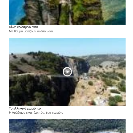
Κίνα: «Δίδυμοι» εντυ...
Με θαύμα μοιάζουν οι δύο ναοί,
Το ελληνικό χωριό πο...
Η Αράδαινα είναι, λοιπόν, ένα χωριό σ