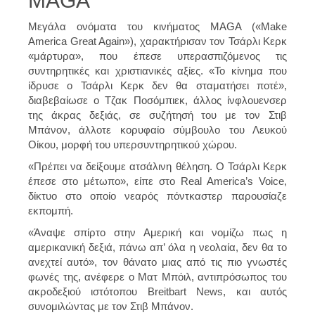
MAGA
Μεγάλα ονόματα του κινήματος MAGA («Make
America Great Again»), χαρακτήρισαν τον Τσάρλι Κερκ
«μάρτυρα», που έπεσε υπερασπιζόμενος τις
συντηρητικές και χριστιανικές αξίες. «Το κίνημα που
ίδρυσε ο Τσάρλι Κερκ δεν θα σταματήσει ποτέ»,
διαβεβαίωσε ο Τζακ Ποσόμπιεκ, άλλος ίνφλουενσερ
της άκρας δεξιάς, σε συζήτησή του με τον Στιβ
Μπάνον, άλλοτε κορυφαίο σύμβουλο του Λευκού
Οίκου, μορφή του υπερσυντηρητικού χώρου.
«Πρέπει να δείξουμε ατσάλινη θέληση. Ο Τσάρλι Κερκ
έπεσε στο μέτωπο», είπε στο Real America’s Voice,
δίκτυο στο οποίο νεαρός πόντκαστερ παρουσίαζε
εκπομπή.
«Άναψε σπίρτο στην Αμερική και νομίζω πως η
αμερικανική δεξιά, πάνω απ’ όλα η νεολαία, δεν θα το
ανεχτεί αυτό», τον θάνατο μιας από τις πιο γνωστές
φωνές της, ανέφερε ο Ματ Μπόιλ, αντιπρόσωπος του
ακροδεξιού ιστότοπου Breitbart News, και αυτός
συνομιλώντας με τον Στιβ Μπάνον.