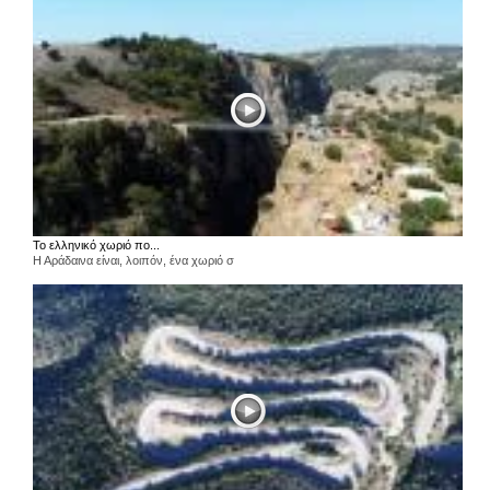
Το ελληνικό χωριό πο...
Η Αράδαινα είναι, λοιπόν, ένα χωριό σ