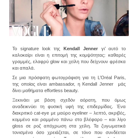
Το signature look της
Kendall Jenner
γι’ αυτό το
καλοκαίρι είναι η επιτομή της κομψότητας: καθαρές
γραμμές, ελαφρύ glow και χείλη που δείχνουν φρέσκα
και απαλά.
Σε μια πρόσφατη φωτογράφιση για τη L’Oréal Paris,
της οποίας είναι ambassador, η Kendall Jenner μάς
δίνει μαθήματα effortless beauty.
Ξεκινάει με βάση σχεδόν αόρατη, που όμως
αναδεικνύει τη φυσική υφή της επιδερμίδας. Ένα
διακριτικό cat-eye με μαύρο eyeliner – λεπτό, ακριβές,
κομμένο και ραμμένο πάνω στο βλέφαρο – και λίγο
gloss σε ροζ απόχρωση στα χείλη. Τα ζυγωματικά
τονισμένα όσο χρειάζεται, σε τόνο που συνδέεται