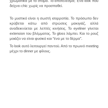
χρωματικά με το στόμα. Το αποτέλεσμα; Ένα look που
δείχνει chic χωρίς να προσπαθεί.
Το μυστικό είναι η σωστή ισορροπία. Το πρόσωπο δεν
κρύβεται κάτω από στρώσεις μακιγιάζ, αλλά
αναδεικνύεται με λεπτές κινήσεις. Το eyeliner γίνεται
extension του βλέμματος. Το gloss λάμπει. Και το ρουζ
μοιάζει να είναι φυσικό και “ένα με το δέρμα”.
Το look αυτό λειτουργεί παντού. Από το πρωινό meeting
μέχρι το dinner με φίλους.