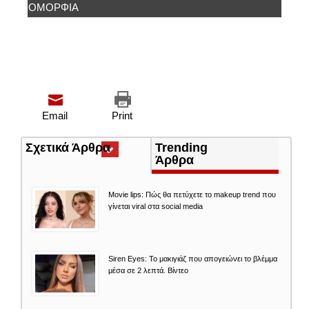
ΟΜΟΡΦΙΆ
Email
Print
Σχετικά Άρθρα
(ενεργή
Trending
καρτέλα)
Άρθρα
Movie lips: Πώς θα πετύχετε το makeup trend που
γίνεται viral στα social media
Siren Eyes: Το μακιγιάζ που απογειώνει το βλέμμα
μέσα σε 2 λεπτά. Βίντεο