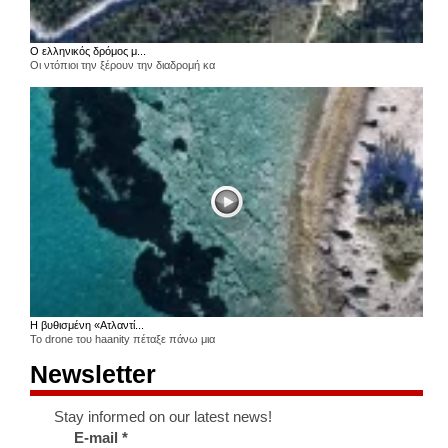
Ο ελληνικός δρόμος μ...
Οι ντόπιοι την ξέρουν την διαδρομή κα
Η βυθισμένη «Ατλαντί...
Το drone του haanity πέταξε πάνω μια
Newsletter
Stay informed on our latest news!
E-mail
*