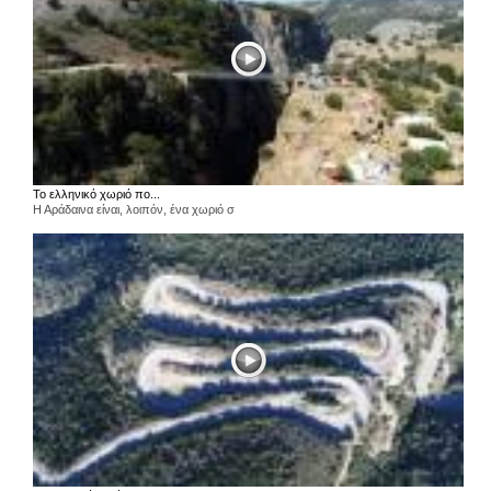
Το ελληνικό χωριό πο...
Η Αράδαινα είναι, λοιπόν, ένα χωριό σ