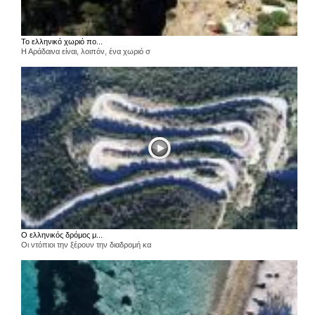
Το ελληνικό χωριό πο...
Η Αράδαινα είναι, λοιπόν, ένα χωριό σ
Ο ελληνικός δρόμος μ...
Οι ντόπιοι την ξέρουν την διαδρομή κα