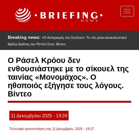
Παράκαμψη
προς
Toggl
το
navig
κυρίως
περιεχόμενο
Breaking news:
«Ο Αστερισμός του Σκύλου»: Το νέο μετα-αποκαλυπτικό
θρίλερ δράσης του Ρίντλεϊ Σκοτ. Βίντεο
Ο Ράσελ Κρόου δεν
ενθουσιάστηκε με το σίκουελ της
ταινίας «Μονομάχος». Ο
ηθοποιός εξήγησε τους λόγους.
Βίντεο
11
Δεκεμβρίου
2025
- 19:24
Τελευταία τροποποίηση στις 11 Δεκεμβρίου, 2025 - 19:27