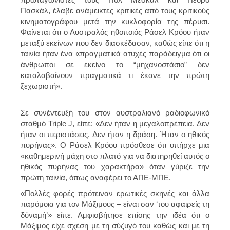
Πασκάλ, έλαβε ανάμεικτες κριτικές από τους κριτικούς
κινηματογράφου μετά την κυκλοφορία της πέρυσι.
Φαίνεται ότι ο Αυστραλός ηθοποιός Ράσελ Κρόου ήταν
μεταξύ εκείνων που δεν διασκέδασαν, καθώς είπε ότι η
ταινία ήταν ένα «πραγματικά ατυχές παράδειγμα ότι οι
άνθρωποι σε εκείνο το “μηχανοστάσιο” δεν
καταλαβαίνουν πραγματικά τι έκανε την πρώτη
ξεχωριστή».
Σε συνέντευξή του στον αυστραλιανό ραδιοφωνικό
σταθμό Triple J, είπε: «Δεν ήταν η μεγαλοπρέπεια. Δεν
ήταν οι περιστάσεις. Δεν ήταν η δράση. Ήταν ο ηθικός
πυρήνας». Ο Ράσελ Κρόου πρόσθεσε ότι υπήρχε μια
«καθημερινή μάχη στο πλατό για να διατηρηθεί αυτός ο
ηθικός πυρήνας του χαρακτήρα» όταν γύριζε την
πρώτη ταινία, όπως αναφέρει το ΑΠΕ-ΜΠΕ.
«Πολλές φορές πρότειναν ερωτικές σκηνές και άλλα
παρόμοια για τον Μάξιμους – είναι σαν ‘του αφαιρείς τη
δύναμή’» είπε. Αμφισβήτησε επίσης την ιδέα ότι ο
Μάξιμος είχε σχέση με τη σύζυγό του καθώς και με τη