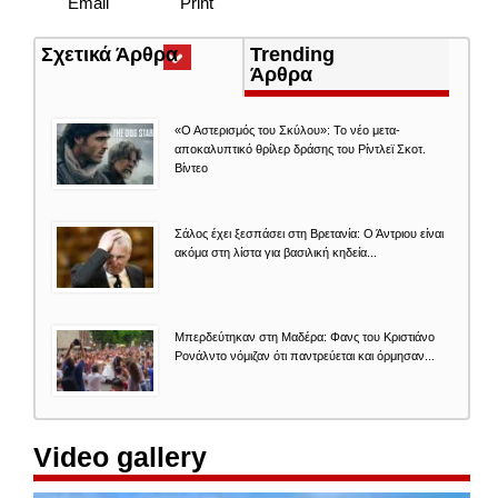
Email
Print
Σχετικά Άρθρα
(ενεργή
Trending
καρτέλα)
Άρθρα
«Ο Αστερισμός του Σκύλου»: Το νέο μετα-
αποκαλυπτικό θρίλερ δράσης του Ρίντλεϊ Σκοτ.
Βίντεο
Σάλος έχει ξεσπάσει στη Βρετανία: Ο Άντριου είναι
ακόμα στη λίστα για βασιλική κηδεία...
Μπερδεύτηκαν στη Μαδέρα: Φανς του Κριστιάνο
Ρονάλντο νόμιζαν ότι παντρεύεται και όρμησαν...
Video gallery