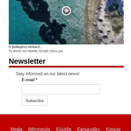
Η βυθισμένη «Ατλαντί...
Το drone του haanity πέταξε πάνω μια
Newsletter
Stay informed on our latest news!
E-mail
*
Subscribe
Media
Αθλητισμός
Ελλάδα
Εφημερίδες
Κόσμος