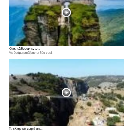
Κίνα: «Δίδυμοι» εντυ...
Με θαύμα μοιάζουν οι δύο ναοί,
Το ελληνικό χωριό πο...