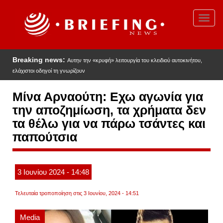
Παράκαμψη
προς
Toggl
το
navig
κυρίως
περιεχόμενο
Breaking news:
Αυτην την «κρυφή» λειτουργία του κλειδιού αυτοκινήτου,
ελάχιστοι οδηγοί τη γνωρίζουν
Μίνα Αρναούτη: Εχω αγωνία για
την αποζημίωση, τα χρήματα δεν
τα θέλω για να πάρω τσάντες και
παπούτσια
3
Ιουνίου
2024
- 14:48
Τελευταία τροποποίηση στις 3 Ιουνίου, 2024 - 14:51
Media