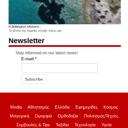
Η βυθισμένη «Ατλαντί...
Το drone του haanity πέταξε πάνω μια
Newsletter
Stay informed on our latest news!
E-mail
*
Subscribe
Media
Αθλητισμός
Ελλάδα
Εφημερίδες
Κόσμος
Μαγειρική
Ομορφιά
Ορθοδοξία
Πολιτισμός/Τέχνες
Συμβουλές & Tips
Ταξίδια
Τεχνολογία
Υγεία