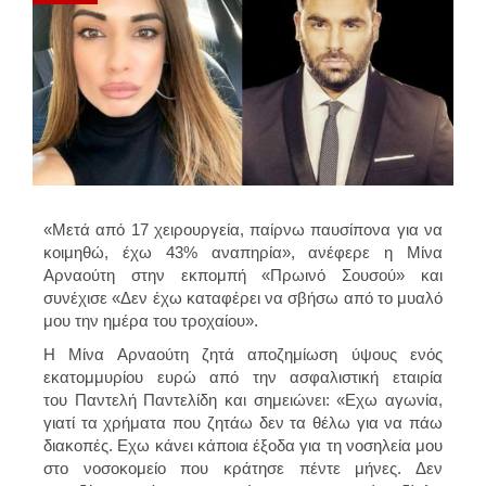
«Μετά από 17 χειρουργεία, παίρνω παυσίπονα για να
κοιμηθώ, έχω 43% αναπηρία», ανέφερε η Μίνα
Αρναούτη στην εκπομπή «Πρωινό Σουσού» και
συνέχισε «Δεν έχω καταφέρει να σβήσω από το μυαλό
μου την ημέρα του τροχαίου».
Η Μίνα Αρναούτη ζητά αποζημίωση ύψους ενός
εκατομμυρίου ευρώ από την ασφαλιστική εταιρία
του Παντελή Παντελίδη και σημειώνει: «Εχω αγωνία,
γιατί τα χρήματα που ζητάω δεν τα θέλω για να πάω
διακοπές. Εχω κάνει κάποια έξοδα για τη νοσηλεία μου
στο νοσοκομείο που κράτησε πέντε μήνες. Δεν