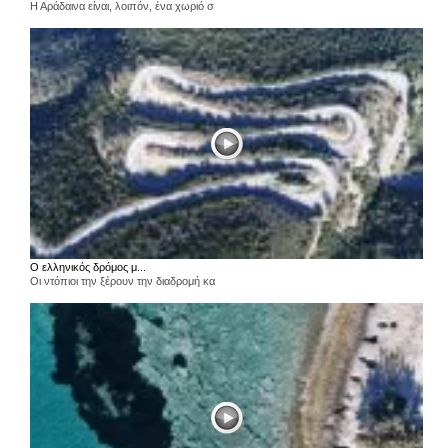
Η Αράδαινα είναι, λοιπόν, ένα χωριό σ
Ο ελληνικός δρόμος μ...
Οι ντόπιοι την ξέρουν την διαδρομή κα