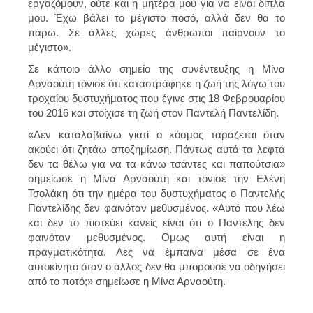
εργαζόμουν, ούτε και η μητέρα μου για να είναι δίπλα
μου. Έχω βάλει το μέγιστο ποσό, αλλά δεν θα το
πάρω. Σε άλλες χώρες άνθρωποι παίρνουν το
μέγιστο».
Σε κάποιο άλλο σημείο της συνέντευξης η Μίνα
Αρναούτη τόνισε ότι καταστράφηκε η ζωή της λόγω του
τροχαίου δυστυχήματος που έγινε στις 18 Φεβρουαρίου
του 2016 και στοίχισε τη ζωή στον Παντελή Παντελίδη.
«Δεν καταλαβαίνω γιατί ο κόσμος ταράζεται όταν
ακούει ότι ζητάω αποζημίωση. Πάντως αυτά τα λεφτά
δεν τα θέλω για να τα κάνω τσάντες και παπούτσια»
σημείωσε η Μίνα Αρναούτη και τόνισε την Ελένη
Τσολάκη ότι την ημέρα του δυστυχήματος ο Παντελής
Παντελίδης δεν φαινόταν μεθυσμένος. «Αυτό που λέω
και δεν το πιστεύει κανείς είναι ότι ο Παντελής δεν
φαινόταν μεθυσμένος. Ομως αυτή είναι η
πραγματικότητα. Λες να έμπαινα μέσα σε ένα
αυτοκίνητο όταν ο άλλος δεν θα μπορούσε να οδηγήσει
από το ποτό;» σημείωσε η Μίνα Αρναούτη.