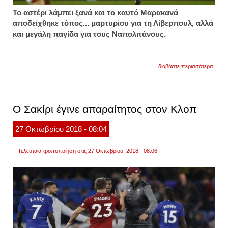
Το αστέρι λάμπει ξανά και το καυτό Μαρακανά
αποδείχθηκε τόπος... μαρτυρίου για τη Λίβερπουλ, αλλά
και μεγάλη παγίδα για τους Ναπολιτάνους.
για
διαβάστε περισσότερα
«έτσι
λυγίσ
τη
λίβερ
Ο Σακίρι έγινε απαραίτητος στον Κλοπ
27
Οκτωβρίου
2018
- 08:04
Τελευταία τροποποίηση στις 27 Οκτωβρίου, 2018 - 08:06