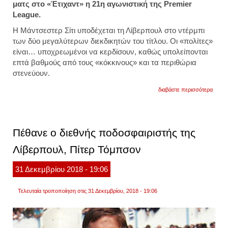
ματς στο «Έτιχαντ» η 21η αγωνιστική της Premier
League.
Η Μάντσεστερ Σίτι υποδέχεται τη Λίβερπουλ στο ντέρμπι
των δύο μεγαλύτερων διεκδικητών του τίτλου. Οι «πολίτες»
είναι… υποχρεωμένοι να κερδίσουν, καθώς υπολείπονται
επτά βαθμούς από τους «κόκκινους» και τα περιθώρια
στενεύουν.
για
διαβάστε περισσότερα
μάντσ
σίτι
-
λίβερ
το
Πέθανε ο διεθνής ποδοσφαιριστής της
ματς
της
Λίβερπουλ, Πίτερ Τόμπσον
χρονι
31
Δεκεμβρίου
2018
- 19:06
Τελευταία τροποποίηση στις 31 Δεκεμβρίου, 2018 - 19:06