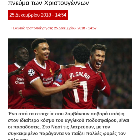
πνεύμα των Χριστουγέννων
τόμπ
25
Δεκεμβρίου
2018
- 14:54
Τελευταία τροποποίηση στις 25 Δεκεμβρίου, 2018 - 14:57
Ένα από τα στοιχεία που λαμβάνουν σοβαρά υπόψη
στον ιδιαίτερο κόσμο του αγγλικού ποδοσφαίρου, είναι
οι παραδόσεις. Στο Νησί τις λατρεύουν, με τον
συγκεκριμένο παράγοντα να παίζει πολλές φορές τον
ρόλο του.