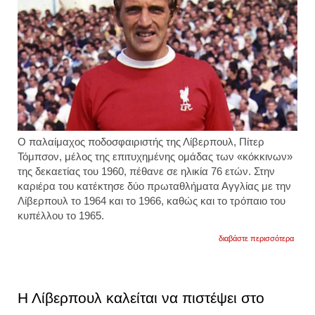
Ο παλαίμαχος ποδοσφαιριστής της Λίβερπουλ, Πίτερ
Τόμπσον, μέλος της επιτυχημένης ομάδας των «κόκκινων»
της δεκαετίας του 1960, πέθανε σε ηλικία 76 ετών. Στην
καριέρα του κατέκτησε δύο πρωταθλήματα Αγγλίας με την
Λίβερπουλ το 1964 και το 1966, καθώς και το τρόπαιο του
κυπέλλου το 1965.
για
διαβάστε περισσότερα
πέθαν
ο
διεθν
ποδοσ
της
Η Λίβερπουλ καλείται να πιστέψει στο
λίβερ
πίτερ