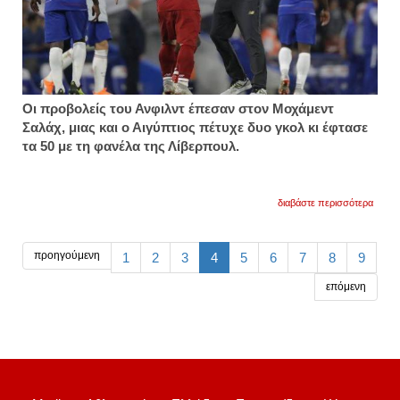
Οι προβολείς του Ανφιλντ έπεσαν στον Μοχάμεντ
Σαλάχ, μιας και ο Αιγύπτιος πέτυχε δυο γκολ κι έφτασε
τα 50 με τη φανέλα της Λίβερπουλ.
για
διαβάστε περισσότερα
ο
σακίρι
έγινε
απαρα
προηγούμενη
1
2
3
4
5
6
7
8
9
στον
κλοπ
επόμενη