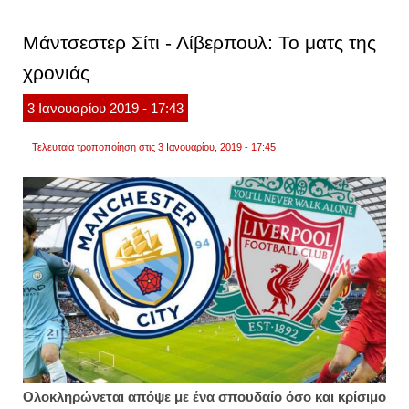
εικόνε
διάση
ποδοσ
Μάντσεστερ Σίτι - Λίβερπουλ: Το ματς της
που
διαγν
χρονιάς
με
όγκο
στον
3
Ιανουαρίου
2019
- 17:43
εγκέφ
Τελευταία τροποποίηση στις 3 Ιανουαρίου, 2019 - 17:45
Oλοκληρώνεται απόψε με ένα σπουδαίο όσο και κρίσιμο