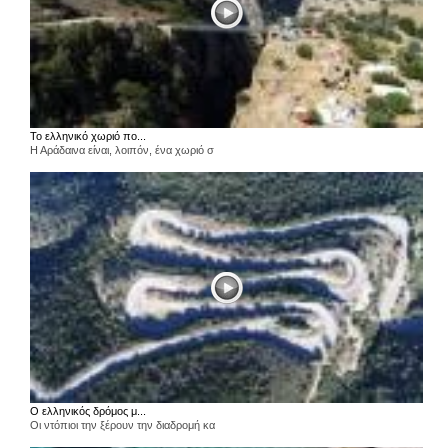
Το ελληνικό χωριό πο...
Η Αράδαινα είναι, λοιπόν, ένα χωριό σ
Ο ελληνικός δρόμος μ...
Οι ντόπιοι την ξέρουν την διαδρομή κα