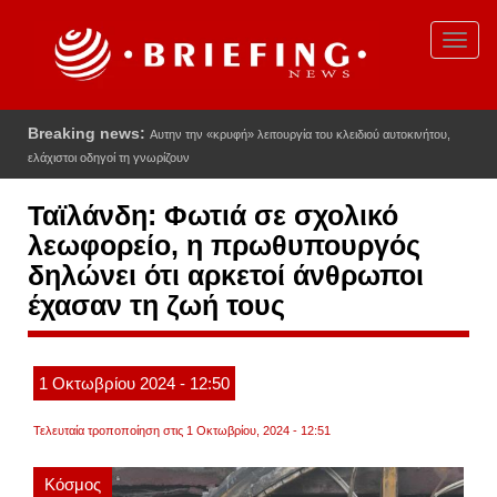
Παράκαμψη
προς
Toggl
το
navig
κυρίως
περιεχόμενο
Breaking news:
Αυτην την «κρυφή» λειτουργία του κλειδιού αυτοκινήτου,
ελάχιστοι οδηγοί τη γνωρίζουν
Ταϊλάνδη: Φωτιά σε σχολικό
λεωφορείο, η πρωθυπουργός
δηλώνει ότι αρκετοί άνθρωποι
έχασαν τη ζωή τους
1
Οκτωβρίου
2024
- 12:50
Τελευταία τροποποίηση στις 1 Οκτωβρίου, 2024 - 12:51
Κόσμος