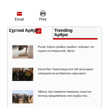
Email
Print
Σχετικά Άρθρα
(ενεργή
Trending
καρτέλα)
Άρθρα
Ρωσία: Σμήνος χιλιάδων ακρίδων «κάλυψε» τον
ουρανό στο Νταγκεστάν. Βίντεο
Κόστα Ρίκα: Περισσότεροι από 100 αστυνομικοί
κατηγορούνται για διακίνηση ναρκωτικών
Λίβανος: Δύο Ισραηλινοί στρατιώτες νεκροί και
τέσσερις τραυματίστηκαν από έκρηξη στην...