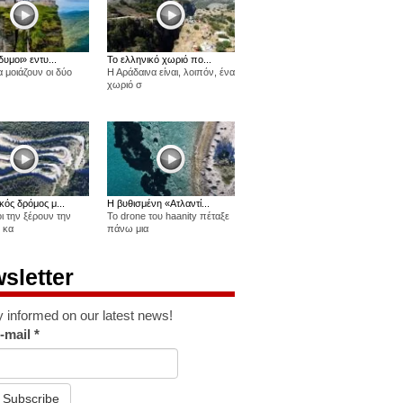
δυμοι» εντυ...
Το ελληνικό χωριό πο...
 μοιάζουν οι δύο
Η Αράδαινα είναι, λοιπόν, ένα
χωριό σ
κός δρόμος μ...
Η βυθισμένη «Ατλαντί...
οι την ξέρουν την
Το drone του haanity πέταξε
 κα
πάνω μια
sletter
y informed on our latest news!
-mail
*
Subscribe