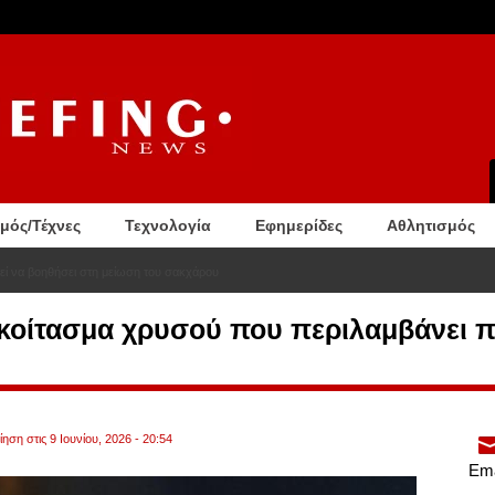
σμός/Τέχνες
Τεχνολογία
Εφημερίδες
Αθλητισμός
ί να βοηθήσει στη μείωση του σακχάρου
κοίτασμα χρυσού που περιλαμβάνει π
ηση στις 9 Ιουνίου, 2026 - 20:54
Ema