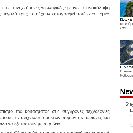
πό τις συνεχιζόμενες γεωλογικές έρευνες, η ανακάλυψη
ς μεγαλύτερες που έχουν καταγραφεί ποτέ στον τομέα
Κίνα: «Δί
Με θαύμα
ναοί,
Ο ελληνι
Οι ντόπι
διαδρομή
New
Sta
E
οπισμό του κοιτάσματος στις σύγχρονες τεχνολογίες
ρέπουν την ανίχνευση ορυκτών πόρων σε περιοχές και
λο να εξεταστούν με ακρίβεια.
άλου αποθέματος θα μπορούσε να προσφέρει σημαντικά