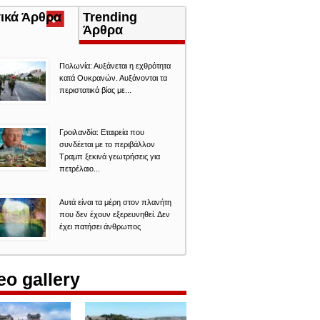
τικά Άρθρα
(ενεργή
Trending
καρτέλα)
Άρθρα
Πολωνία: Αυξάνεται η εχθρότητα
κατά Ουκρανών. Αυξάνονται τα
περιστατικά βίας με...
Γροιλανδία: Εταιρεία που
συνδέεται με το περιβάλλον
Τραμπ ξεκινά γεωτρήσεις για
πετρέλαιο...
Αυτά είναι τα μέρη στον πλανήτη
που δεν έχουν εξερευνηθεί. Δεν
έχει πατήσει άνθρωπος
eo gallery