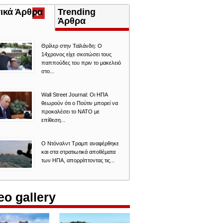
τικά Άρθρα
(ενεργή
Trending
καρτέλα)
Άρθρα
Θρίλερ στην Ταϊλάνδη: Ο
14χρονος είχε σκοτώσει τους
παππούδες του πριν το μακελειό
στο...
Wall Street Journal: Οι ΗΠΑ
θεωρούν ότι ο Πούτιν μπορεί να
προκαλέσει το ΝΑΤΟ με
επίθεση...
Ο Ντόναλντ Τραμπ αναφέρθηκε
και στα στρατιωτικά αποθέματα
των ΗΠΑ, απορρίπτοντας τις...
eo gallery