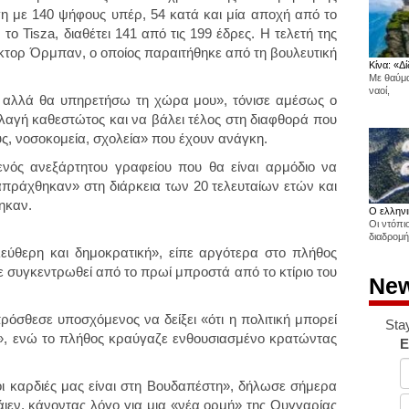
γη με 140 ψήφους υπέρ, 54 κατά και μία αποχή από το
 το Tisza, διαθέτει 141 από τις 199 έδρες. Η τελετή της
ίκτορ Όρμπαν, ο οποίος παραιτήθηκε από τη βουλευτική
Κίνα: «Δί
Με θαύμα
ναοί,
 αλλά θα υπηρετήσω τη χώρα μου», τόνισε αμέσως ο
λαγή καθεστώτος και να βάλει τέλος στη διαφθορά που
, νοσοκομεία, σχολεία» που έχουν ανάγκη.
ενός ανεξάρτητου γραφείου που θα είναι αρμόδιο να
απράχθηκαν» στη διάρκεια των 20 τελευταίων ετών και
ηκαν.
Ο ελληνι
Οι ντόπι
διαδρομή
εύθερη και δημοκρατική», είπε αργότερα στο πλήθος
συγκεντρωθεί από το πρωί μπροστά από το κτίριο του
New
ρόσθεσε υποσχόμενος να δείξει «ότι η πολιτική μπορεί
Sta
η», ενώ το πλήθος κραύγαζε ενθουσιασμένο κρατώντας
E
ι καρδιές μας είναι στη Βουδαπέστη», δήλωσε σήμερα
εν, κάνοντας λόγο για μια «νέα ορμή» της Ουγγαρίας