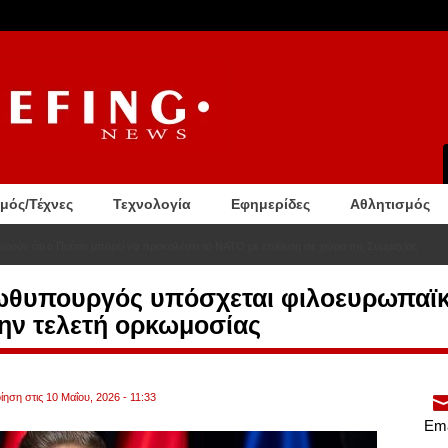
σμός/Τέχνες
Τεχνολογία
Εφημερίδες
Αθλητισμός
εωρούν ότι ο Πούτιν μπορεί να προκαλέσει το ΝΑΤΟ με επίθεση σε χώρα της Συμμαχίας
ωθυπουργός υπόσχεται φιλοευρωπαϊ
ην τελετή ορκωμοσίας
ηση στις 10 Μαΐου, 2026 - 11:33
Ema