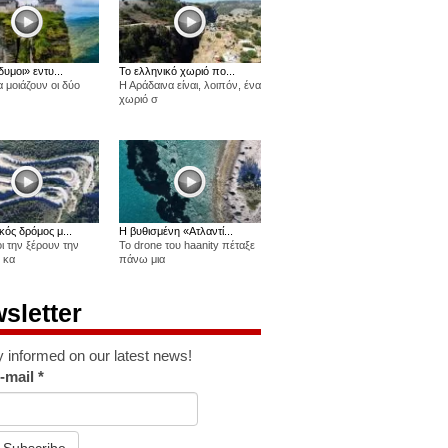
δυμοι» εντυ...
Το ελληνικό χωριό πο...
 μοιάζουν οι δύο
Η Αράδαινα είναι, λοιπόν, ένα
χωριό σ
κός δρόμος μ...
Η βυθισμένη «Ατλαντί...
οι την ξέρουν την
Το drone του haanity πέταξε
 κα
πάνω μια
sletter
y informed on our latest news!
-mail
*
Subscribe