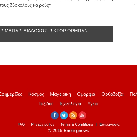
ς τους δύσκολους καιρούς».
Ρ ΜΆΓΙΑΡ
ΔΙΆΔΟΧΟΣ
ΒΊΚΤΟΡ ΌΡΜΠΑΝ
Εφημερίδες
Κόσμος
Μαγειρική
Ομορφιά
Ορθοδοξία
Πολ
Ταξίδια
Τεχνολογία
Υγεία
FAQ
Privacy policy
Terms & Conditions
Επικοινωνία
© 2015 Briefingnews