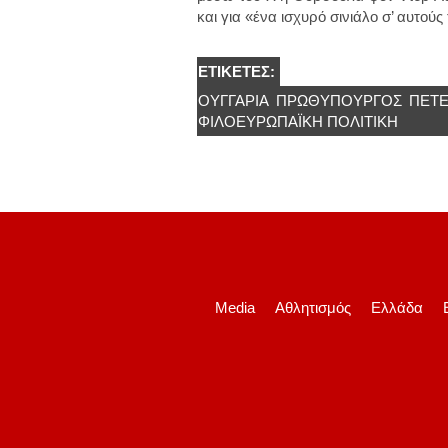
και για «ένα ισχυρό σινιάλο σ’ αυτού
ΕΤΙΚΈΤΕΣ:
ΟΥΓΓΑΡΊΑ
ΠΡΩΘΥΠΟΥΡΓΌΣ
ΠΈΤΕ
ΦΙΛΟΕΥΡΩΠΑΪΚΉ ΠΟΛΙΤΙΚΉ
Media
Αθλητισμός
Ελλάδα