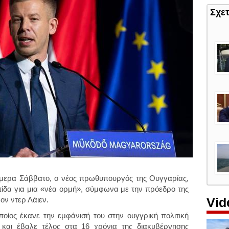
Σχε
ήμερα Σάββατο, ο νέος πρωθυπουργός της Ουγγαρίας,
ίδα για μια «νέα ορμή», σύμφωνα με την πρόεδρο της
Vid
ν ντερ Λάιεν.
οίος έκανε την εμφάνισή του στην ουγγρική πολιτική
 και έβαλε τέλος στα 16 χρόνια της διακυβέρνησης