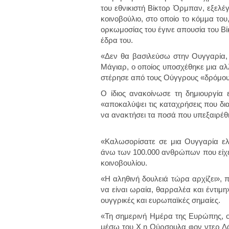
του εθνικιστή Βίκτορ Όρμπαν, εξελέ
κοινοβούλιο, στο οποίο το κόμμα του,
ορκωμοσίας του έγινε απουσία του Β
έδρα του.
«Δεν θα βασιλεύσω στην Ουγγαρία,
Μάγιαρ, ο οποίος υποσχέθηκε μια αλ
στέρησε από τους Ούγγρους «δρόμους
Ο ίδιος ανακοίνωσε τη δημιουργία 
«αποκαλύψει τις καταχρήσεις που δι
να ανακτήσει τα ποσά που υπεξαιρέθ
«Καλωσορίσατε σε μια Ουγγαρία ελ
άνω των 100.000 ανθρώπων που είχε 
κοινοβουλίου.
«Η αληθινή δουλειά τώρα αρχίζει», π
να είναι ωραία, θαρραλέα και έντιμ
ουγγρικές και ευρωπαϊκές σημαίες.
«Τη σημερινή Ημέρα της Ευρώπης, ο
μέσω του X η Ούρσουλα φον ντερ Λάι