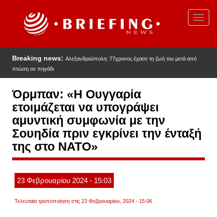
Παράκαμψη
προς
Toggl
το
navig
κυρίως
περιεχόμενο
Breaking news:
Αλεξανδρούπολη: 77χρονος έχασε τη ζωή του μετά από
πτώση σε πηγάδι
Όρμπαν: «Η Ουγγαρία
ετοιμάζεται να υπογράψει
αμυντική συμφωνία με την
Σουηδία πριν εγκρίνει την ένταξή
της στο ΝΑΤΟ»
23
Φεβρουαρίου
2024
- 15:03
Τελευταία τροποποίηση στις 23 Φεβρουαρίου, 2024 - 15:06