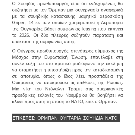
Ο Σουηδός πρωθυπουργός είπε ότι ενδεχομένως θα
συζητήσει με τον Όρμπαν μια συνεργασία αναφορικά
με τα σουηδικής κατασκευής μαχητικά αεροσκάφη
Gripen, 14 εκ των οποίων χρησιμοποιεί η Αεροπορία
της Ουγγαρίας βάσει συμφωνίας leasing που εκπνέει
το 2026. Οι δύο πλευρές συζητούν παράταση και
επέκταση της συμφωνίας αυτής.
Ο Ούγγρος πρωθυπουργός, στενότερος σύμμαχος της
Μόσχας στην Ευρωπαϊκή Ένωση, επανέλαβε στη
συνέντευξή του στο κρατικό ραδιόφωνο την έκκληση
να σταματήσει η υποστήριξη προς την καταδικασμένη
σε αποτυχία, όπως ο ίδιος λέει, προσπάθεια της
Ουκρανίας να αποκρούσει τις επιθέσεις της Ρωσίας.
Μια νίκη του Ντόναλντ Τραμπ στις αμερικανικές
προεδρικές εκλογές του Νοεμβρίου θα βοηθήσει να
κλίνει προς αυτή τη στάση το ΝΑΤΟ, είπε ο Όρμπαν.
ΕΤΙΚΈΤΕΣ:
ΟΡΜΠΑΝ
ΟΥΓΓΑΡΊΑ
ΣΟΥΗΔΙΑ
ΝΑΤΟ