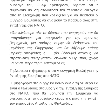
ομόλογό του, Ουλφ Κρίστερσον, δήλωσε ότι η
συμφωνία θα σηματοδοτήσει την τελευταία ενέργεια
από τη Στοκχόλμη που χρειάζεται για να πειστούν οι
Ούγγροι βουλευτές να ανάψουν το πράσινο φως στην
ένταξή της στο ΝΑΤΟ.
«Θα κλείσουμε όλα τα θέματα που εκκρεμούν και θα
υπογράψουμε μια συμφωνία για την αμυντική
βιομηχανία, μια σοβαρή συμφωνία δεδομένου του
μεγέθους της Ουγγαρίας, και θα λάβουμε επίσης
μερικές αποφάσεις ή … (θα θέσουμε) στόχους για
στρατιωτική συνεργασία»
, δήλωσε ο Όρμπαν, χωρίς
να δώσει περαιτέρω λεπτομέρειες.
Τη Δευτέρα η ψηφοφορία στην ουγγρική Βουλή για την
ένταξη της Σουηδίας στο ΝΑΤΟ
Η ψηφοφορία στο ουγγρικό κοινοβούλιο τη Δευτέρα θα
είναι ο τελευταίος σταθμός για την ένταξη της Σουηδίας
στο ΝΑΤΟ, που θα βοηθήσει την Συμμαχία να
υπερασπιστεί το ανατολικό κέρας της μετά την ένταξη
τον περασμένο Απρίλιο της Φινλανδίας.