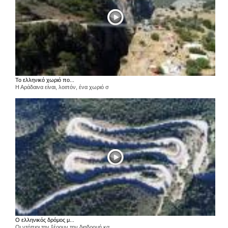
Το ελληνικό χωριό πο...
Η Αράδαινα είναι, λοιπόν, ένα χωριό σ
Ο ελληνικός δρόμος μ...
Οι ντόπιοι την ξέρουν την διαδρομή κα