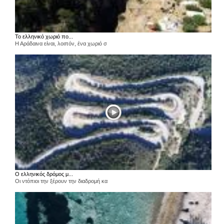
Το ελληνικό χωριό πο...
Η Αράδαινα είναι, λοιπόν, ένα χωριό σ
Ο ελληνικός δρόμος μ...
Οι ντόπιοι την ξέρουν την διαδρομή κα