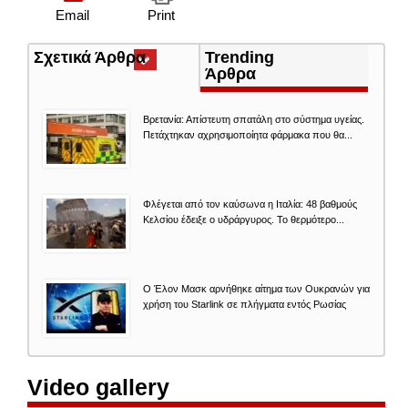
Email
Print
Σχετικά Άρθρα
(ενεργή
Trending
καρτέλα)
Άρθρα
Βρετανία: Απίστευτη σπατάλη στο σύστημα υγείας.
Πετάχτηκαν αχρησιμοποίητα φάρμακα που θα...
Φλέγεται από τον καύσωνα η Ιταλία: 48 βαθμούς
Κελσίου έδειξε ο υδράργυρος. Το θερμότερο...
O Έλον Mασκ αρνήθηκε αίτημα των Ουκρανών για
χρήση του Starlink σε πλήγματα εντός Ρωσίας
Video gallery