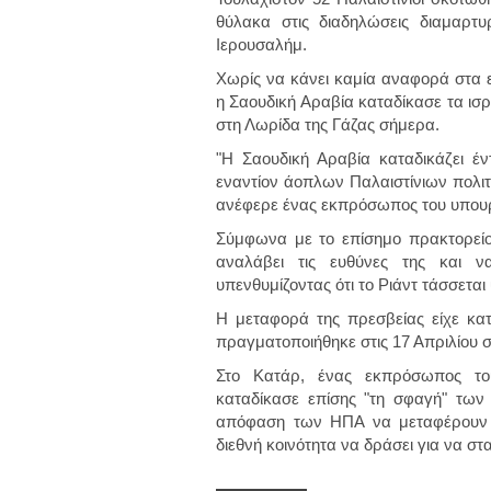
θύλακα στις διαδηλώσεις διαμαρτ
Ιερουσαλήμ.
Χωρίς να κάνει καμία αναφορά στα ε
η Σαουδική Αραβία καταδίκασε τα ισρ
στη Λωρίδα της Γάζας σήμερα.
"Η Σαουδική Αραβία καταδικάζει 
εναντίον άοπλων Παλαιστίνιων πολι
ανέφερε ένας εκπρόσωπος του υπου
Σύμφωνα με το επίσημο πρακτορείο
αναλάβει τις ευθύνες της και ν
υπενθυμίζοντας ότι το Ριάντ τάσσετα
Η μεταφορά της πρεσβείας είχε κ
πραγματοποιήθηκε στις 17 Απριλίου σ
Στο Κατάρ, ένας εκπρόσωπος το
καταδίκασε επίσης "τη σφαγή" των
απόφαση των ΗΠΑ να μεταφέρουν τ
διεθνή κοινότητα να δράσει για να στ