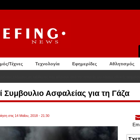
σμός/Τέχνες
Τεχνολογία
Εφημερίδες
Αθλητισμός
υμένους ελέγχους σε ταξιδιώτες που φθάνουν από την Ισπανία, για λόγους εθνικής ασφάλει
ί Συμβουλιο Ασφαλείας για τη Γάζα
ίηση στις 14 Μαΐου, 2018 - 21:30
Ema
Σχε