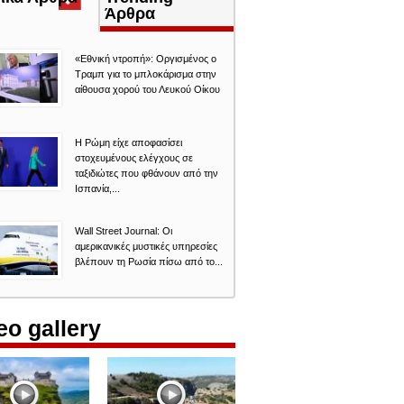
καρτέλα)
Άρθρα
«Εθνική ντροπή»: Οργισμένος ο
Τραμπ για το μπλοκάρισμα στην
αίθουσα χορού του Λευκού Οίκου
Η Ρώμη είχε αποφασίσει
στοχευμένους ελέγχους σε
ταξιδιώτες που φθάνουν από την
Ισπανία,...
Wall Street Journal: Οι
αμερικανικές μυστικές υπηρεσίες
βλέπουν τη Ρωσία πίσω από το...
eo gallery