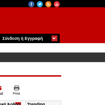
Σύνδεση ή Εγγραφή
ας
il
Print
τικά Άρθρα
(ενεργή
Trending