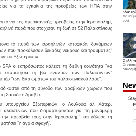
υρίας για τα εγκαίνια της πρεσβείας των ΗΠΑ στην
Κίνα: «Δί
Με θαύμα
ναοί,
γκαίνια της αμερικανικής πρεσβείας στην Ιερουσαλήμ,
αηλινά πυρά που στοίχισαν τη ζωή σε 52 Παλαιστίνιους
έντονα τα πυρά των ισραηλινών κατοχικών δυνάμεων
τών που προκάλεσαν δεκάδες νεκρούς και τραυματίες"
ργείου Εξωτερικών.
Ο ελληνι
Οι ντόπι
 SPA ο εκπρόσωπος κάλεσε τη διεθνή κοινότητα "να
διαδρομή
α σταματήσει τη βία εναντίον των Παλαιστινίων"
ι υπέρ "των δικαιωμάτων του παλαιστινιακού λαού".
New
αταδικαστεί από τη σύνοδο των αραβικών χωρών που
τη Σαουδική Αραβία.
Sta
υ υπουργείου Εξωτερικών, ο Λουλούα αλ Χάτερ,
E
 Παλαιστινίων που διαμαρτύρονταν για "τη μονομερή
ην πρεσβεία τους στην Ιερουσαλήμ" και κάλεσε τη
αματήσει "η άγρια σφαγή".