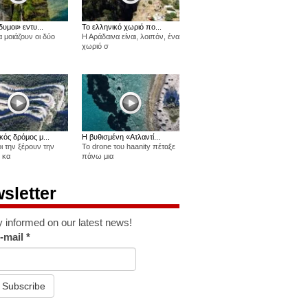
δυμοι» εντυ...
Το ελληνικό χωριό πο...
 μοιάζουν οι δύο
Η Αράδαινα είναι, λοιπόν, ένα
χωριό σ
κός δρόμος μ...
Η βυθισμένη «Ατλαντί...
οι την ξέρουν την
Το drone του haanity πέταξε
 κα
πάνω μια
sletter
y informed on our latest news!
-mail
*
Subscribe