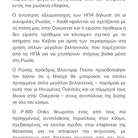
εντός του ρωσικού εδάφους.
Ο ανώτερος αξιωματούχος των ΗΠΑ δήλωσε ότι οι
συνομιλίες Ρωσίας – Χούθι «φαίνεται να σχετίζονται με
τη στάση μας στην Ουκρανία και τι είμαστε πρόθυμοι ή
δεν είμαστε πρόθυμοι να κάνουμε» σχετικά με τα
αιτήματα του Κιέβου για άρση των περιορισμών στη
χρήση όπλων μεγάλου βεληνεκούς που παρέχονται
από τις ΗΠΑ για να χτυπήσουν στόχους βαθιά μέσα
στη Ρωσία.
Ο Ρώσος πρόεδρος Βλαντιμίρ Πούτιν προειδοποίησε
τον Ιούνιο ότι η Μόσχα θα μπορούσε να στείλει
προηγμένα όπλα μεγάλου βεληνεκούς – παρόμοια με
αυτά που οι Ηνωμένες Πολιτείες και οι σύμμαχοί τους
δίνουν στην Ουκρανία – στους αντιπάλους της Δύσης
σε όλο τον κόσμο.
Ο P-800 Oniks θεωρείται ένας από τους πιο
προηγμένους αντιπλοϊκούς πυραύλους στον κόσμο,
σχεδιασμένος να κινείται σχεδόν στην επιφάνεια της
θάλασσας για να αποφύγει την ανίχνευση, με
περισσότερο από διπλάσια ταχύτητα από τον ήχο,