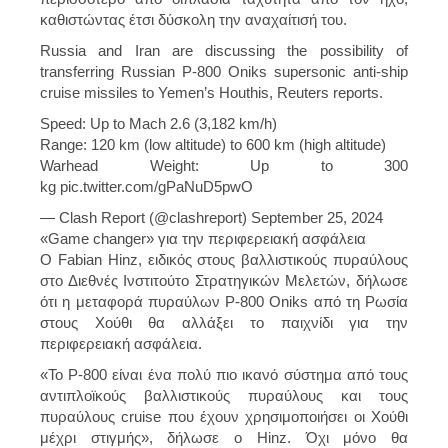
καθιστώντας έτσι δύσκολη την αναχαίτισή του.
Russia and Iran are discussing the possibility of
transferring Russian P-800 Oniks supersonic anti-ship
cruise missiles to Yemen’s Houthis, Reuters reports.
Speed: Up to Mach 2.6 (3,182 km/h)
Range: 120 km (low altitude) to 600 km (high altitude)
Warhead Weight: Up to 300
kg pic.twitter.com/gPaNuD5pwO
— Clash Report (@clashreport) September 25, 2024
«Game changer» για την περιφερειακή ασφάλεια
Ο Fabian Hinz, ειδικός στους βαλλιστικούς πυραύλους
στο Διεθνές Ινστιτούτο Στρατηγικών Μελετών, δήλωσε
ότι η μεταφορά πυραύλων P-800 Oniks από τη Ρωσία
στους Χούθι θα αλλάξει το παιχνίδι για την
περιφερειακή ασφάλεια.
«Το P-800 είναι ένα πολύ πιο ικανό σύστημα από τους
αντιπλοϊκούς βαλλιστικούς πυραύλους και τους
πυραύλους cruise που έχουν χρησιμοποιήσει οι Χούθι
μέχρι στιγμής», δήλωσε ο Hinz. Όχι μόνο θα