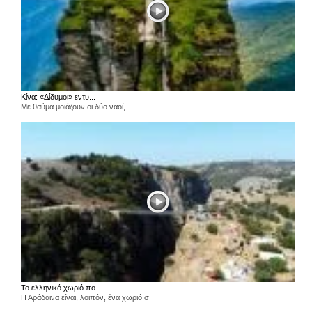
Κίνα: «Δίδυμοι» εντυ...
Με θαύμα μοιάζουν οι δύο ναοί,
Το ελληνικό χωριό πο...
Η Αράδαινα είναι, λοιπόν, ένα χωριό σ