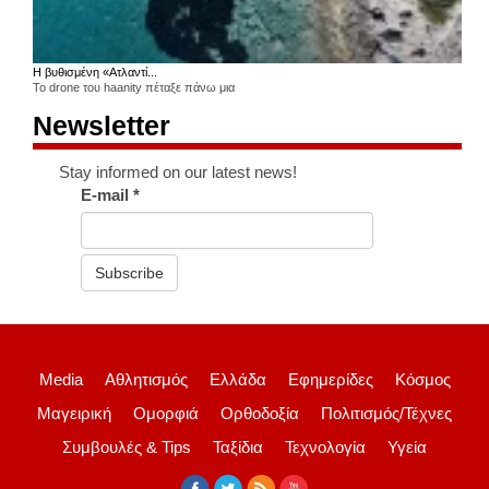
Η βυθισμένη «Ατλαντί...
Το drone του haanity πέταξε πάνω μια
Newsletter
Stay informed on our latest news!
E-mail
*
Subscribe
Media
Αθλητισμός
Ελλάδα
Εφημερίδες
Κόσμος
Μαγειρική
Ομορφιά
Ορθοδοξία
Πολιτισμός/Τέχνες
Συμβουλές & Tips
Ταξίδια
Τεχνολογία
Υγεία