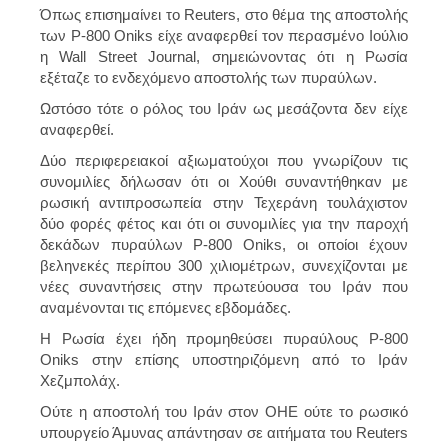
Όπως επισημαίνει το Reuters, στο θέμα της αποστολής
των P-800 Oniks είχε αναφερθεί τον περασμένο Ιούλιο
η Wall Street Journal, σημειώνοντας ότι η Ρωσία
εξέταζε το ενδεχόμενο αποστολής των πυραύλων.
Ωστόσο τότε ο ρόλος του Ιράν ως μεσάζοντα δεν είχε
αναφερθεί.
Δύο περιφερειακοί αξιωματούχοι που γνωρίζουν τις
συνομιλίες δήλωσαν ότι οι Χούθι συναντήθηκαν με
ρωσική αντιπροσωπεία στην Τεχεράνη τουλάχιστον
δύο φορές φέτος και ότι οι συνομιλίες για την παροχή
δεκάδων πυραύλων P-800 Oniks, οι οποίοι έχουν
βεληνεκές περίπου 300 χιλιομέτρων, συνεχίζονται με
νέες συναντήσεις στην πρωτεύουσα του Ιράν που
αναμένονται τις επόμενες εβδομάδες.
Η Ρωσία έχει ήδη προμηθεύσει πυραύλους P-800
Oniks στην επίσης υποστηριζόμενη από το Ιράν
Χεζμπολάχ.
Ούτε η αποστολή του Ιράν στον ΟΗΕ ούτε το ρωσικό
υπουργείο Άμυνας απάντησαν σε αιτήματα του Reuters