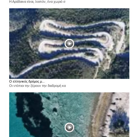
Η Αράδαινα είναι, λοιπόν, ένα χωριό σ
Ο ελληνικός δρόμος μ...
Οι ντόπιοι την ξέρουν την διαδρομή κα