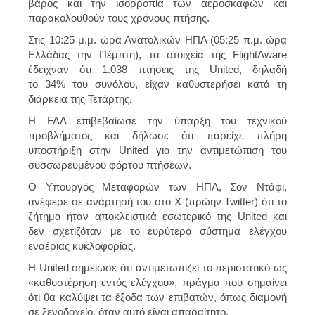
βάρος και την ισορροπία των αεροσκαφών και
παρακολουθούν τους χρόνους πτήσης.
Στις 10:25 μ.μ. ώρα Ανατολικών ΗΠΑ (05:25 π.μ. ώρα
Ελλάδας την Πέμπτη), τα στοιχεία της FlightAware
έδειχναν ότι
1.038 πτήσεις της United
, δηλαδή
το
34%
του συνόλου, είχαν καθυστερήσει κατά τη
διάρκεια της Τετάρτης.
Η FAA επιβεβαίωσε την ύπαρξη του τεχνικού
προβλήματος και δήλωσε ότι παρείχε πλήρη
υποστήριξη στην United για την αντιμετώπιση του
συσσωρευμένου φόρτου πτήσεων.
Ο Υπουργός Μεταφορών των ΗΠΑ, Σον Ντάφι,
ανέφερε σε ανάρτησή του στο X (πρώην Twitter) ότι το
ζήτημα ήταν
αποκλειστικά εσωτερικό της United
και
δεν σχετιζόταν με το ευρύτερο σύστημα ελέγχου
εναέριας κυκλοφορίας.
Η United σημείωσε ότι αντιμετωπίζει το περιστατικό ως
«καθυστέρηση εντός ελέγχου», πράγμα που σημαίνει
ότι θα καλύψει τα έξοδα των επιβατών, όπως διαμονή
σε ξενοδοχείο, όταν αυτό είναι απαραίτητο.