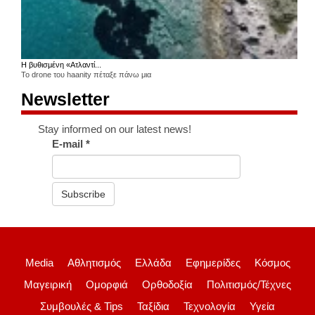
Η βυθισμένη «Ατλαντί...
Το drone του haanity πέταξε πάνω μια
Newsletter
Stay informed on our latest news!
E-mail
*
Subscribe
Media
Αθλητισμός
Ελλάδα
Εφημερίδες
Κόσμος
Μαγειρική
Ομορφιά
Ορθοδοξία
Πολιτισμός/Τέχνες
Συμβουλές & Tips
Ταξίδια
Τεχνολογία
Υγεία