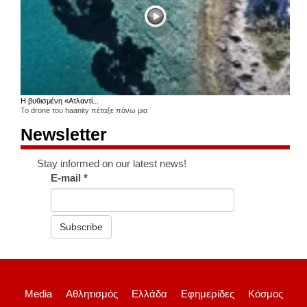
Η βυθισμένη «Ατλαντί...
Το drone του haanity πέταξε πάνω μια
Newsletter
Stay informed on our latest news!
E-mail
*
Subscribe
Media
Αθλητισμός
Ελλάδα
Εφημερίδες
Κόσμος