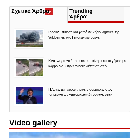
Σχετικά Άρθρα
(ενεργή
Trending
καρτέλα)
Άρθρα
Ρωσία: Επίθεση και φωτιά σε κτίριο logistics της
Wildberries στο Γεκατερίνμπουργκ
Κίνα: Φορτηγό έπεσε σε αυτοκίνητο και το γέμισε με
κάρβουνα. Συγκλονίζει η διάσωση από...
Η Αργεντινή χαρακτήρισε 3 συμμορίες στον
Ισημερινό ως «τρομοκρατικές οργανώσεις»
Video gallery