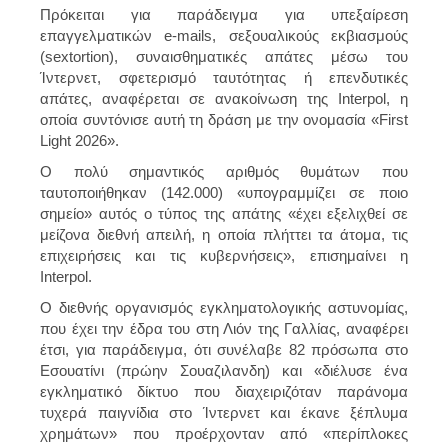
Πρόκειται για παράδειγμα για υπεξαίρεση
επαγγελματικών e-mails, σεξουαλικούς εκβιασμούς
(sextortion), συναισθηματικές απάτες μέσω του
Ίντερνετ, σφετερισμό ταυτότητας ή επενδυτικές
απάτες, αναφέρεται σε ανακοίνωση της Interpol, η
οποία συντόνισε αυτή τη δράση με την ονομασία «First
Light 2026».
Ο πολύ σημαντικός αριθμός θυμάτων που
ταυτοποιήθηκαν (142.000) «υπογραμμίζει σε ποιο
σημείο» αυτός ο τύπος της απάτης «έχει εξελιχθεί σε
μείζονα διεθνή απειλή, η οποία πλήττει τα άτομα, τις
επιχειρήσεις και τις κυβερνήσεις», επισημαίνει η
Interpol.
Ο διεθνής οργανισμός εγκληματολογικής αστυνομίας,
που έχει την έδρα του στη Λιόν της Γαλλίας, αναφέρει
έτσι, για παράδειγμα, ότι συνέλαβε 82 πρόσωπα στο
Εσουατίνι (πρώην Σουαζιλανδη) και «διέλυσε ένα
εγκληματικό δίκτυο που διαχειριζόταν παράνομα
τυχερά παιγνίδια στο Ίντερνετ και έκανε ξέπλυμα
χρημάτων» που προέρχονταν από «περίπλοκες