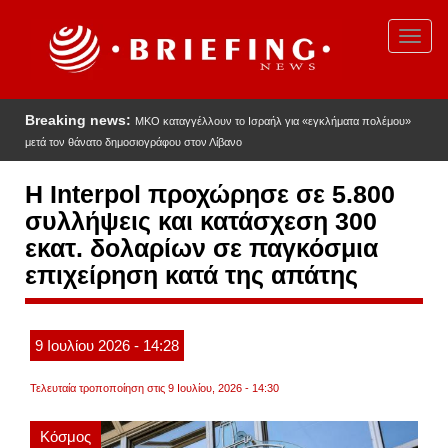
Παράκαμψη
προς
Toggl
το
navig
κυρίως
περιεχόμενο
Breaking news:
ΜΚΟ καταγγέλλουν το Ισραήλ για «εγκλήματα πολέμου»
μετά τον θάνατο δημοσιογράφου στον Λίβανο
H Interpol προχώρησε σε 5.800
συλλήψεις και κατάσχεση 300
εκατ. δολαρίων σε παγκόσμια
επιχείρηση κατά της απάτης
9
Ιουλίου
2026
- 14:28
Τελευταία τροποποίηση στις 9 Ιουλίου, 2026 - 14:30
Κόσμος