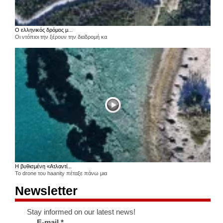
Ο ελληνικός δρόμος μ...
Οι ντόπιοι την ξέρουν την διαδρομή κα
Η βυθισμένη «Ατλαντί...
Το drone του haanity πέταξε πάνω μια
Newsletter
Stay informed on our latest news!
E-mail
*