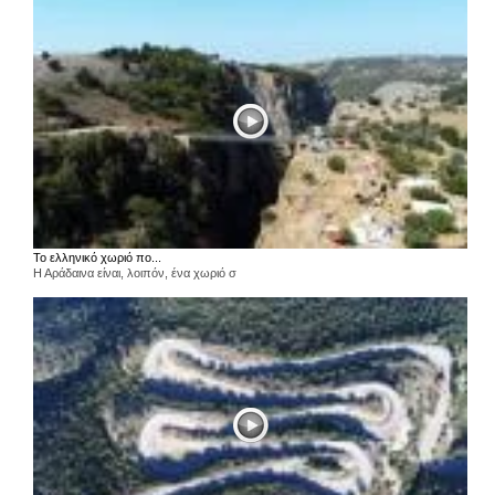
Το ελληνικό χωριό πο...
Η Αράδαινα είναι, λοιπόν, ένα χωριό σ