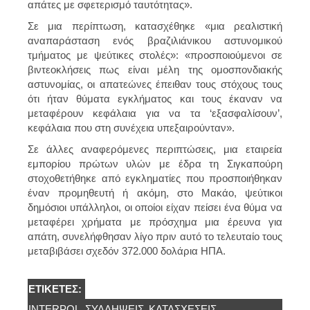
απάτες με σφετερισμό ταυτότητας».
Σε μια περίπτωση, κατασχέθηκε «μια ρεαλιστική
αναπαράσταση ενός βραζιλιάνικου αστυνομικού
τμήματος με ψεύτικες στολές»: «προσποιούμενοι σε
βιντεοκλήσεις πως είναι μέλη της ομοσπονδιακής
αστυνομίας, οι απατεώνες έπειθαν τους στόχους τους
ότι ήταν θύματα εγκλήματος και τους έκαναν να
μεταφέρουν κεφάλαια για να τα ‘εξασφαλίσουν’,
κεφάλαια που στη συνέχεια υπεξαιρούνταν».
Σε άλλες αναφερόμενες περιπτώσεις, μια εταιρεία
εμπορίου πρώτων υλών με έδρα τη Σιγκαπούρη
στοχοθετήθηκε από εγκληματίες που προσποιήθηκαν
έναν προμηθευτή ή ακόμη, στο Μακάο, ψεύτικοι
δημόσιοι υπάλληλοι, οι οποίοι είχαν πείσει ένα θύμα να
μεταφέρει χρήματα με πρόσχημα μια έρευνα για
απάτη, συνελήφθησαν λίγο πριν αυτό το τελευταίο τους
μεταβιβάσει σχεδόν 372.000 δολάρια ΗΠΑ.
ΕΤΙΚΈΤΕΣ:
INTERPOL
ΣΥΛΛΉΨΕΙΣ
ΚΑΤΑΣΧΕΣΕΙΣ